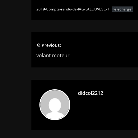
2019-Compte-rendu-de-lAG-LALOUVESC-1
Télécharger
Previous:
Navigation
volant moteur
de
l’article
didcol2212