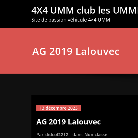
Aller
4X4 UMM club les UMM
au
contenu
Site de passion véhicule 4×4 UMM
AG 2019 Lalouvec
13 décembre 2023
AG 2019 Lalouvec
Par
didcol2212
dans
Non classé