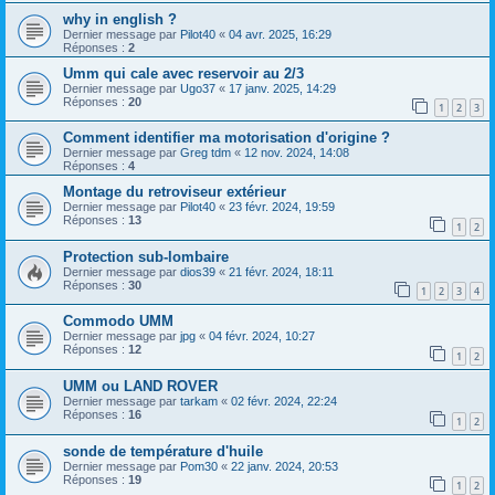
why in english ?
Dernier message par
Pilot40
«
04 avr. 2025, 16:29
Réponses :
2
Umm qui cale avec reservoir au 2/3
Dernier message par
Ugo37
«
17 janv. 2025, 14:29
Réponses :
20
1
2
3
Comment identifier ma motorisation d'origine ?
Dernier message par
Greg tdm
«
12 nov. 2024, 14:08
Réponses :
4
Montage du retroviseur extérieur
Dernier message par
Pilot40
«
23 févr. 2024, 19:59
Réponses :
13
1
2
Protection sub-lombaire
Dernier message par
dios39
«
21 févr. 2024, 18:11
Réponses :
30
1
2
3
4
Commodo UMM
Dernier message par
jpg
«
04 févr. 2024, 10:27
Réponses :
12
1
2
UMM ou LAND ROVER
Dernier message par
tarkam
«
02 févr. 2024, 22:24
Réponses :
16
1
2
sonde de température d'huile
Dernier message par
Pom30
«
22 janv. 2024, 20:53
Réponses :
19
1
2