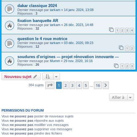
dakar classique 2024
Dernier message par
tarkam
«
14 janv. 2024, 13:08
Réponses :
3
fixation banquette AR
Dernier message par
tarkam
«
26 déc. 2023, 14:48
Réponses :
32
1
2
3
4
question le 4 roue motrice
Dernier message par
tarkam
«
03 déc. 2020, 09:23
Réponses :
12
1
2
soudures d'origines --- projet rénovation innovante ---
Dernier message par
Mumm
«
29 nov. 2020, 16:16
Réponses :
26
1
2
3
Nouveau sujet
Page
1
sur
16
1
2
3
4
5
16
Suivante
384 sujets
…
Aller à
PERMISSIONS DU FORUM
Vous
ne pouvez pas
poster de nouveaux sujets
Vous
ne pouvez pas
répondre aux sujets
Vous
ne pouvez pas
modifier vos messages
Vous
ne pouvez pas
supprimer vos messages
Vous
ne pouvez pas
joindre des fichiers