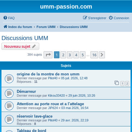
umm-passion.com
FAQ
S’enregistrer
Connexion
Index du forum
Forum UMM
Discussions UMM
Discussions UMM
Nouveau sujet
Page
1
sur
16
1
2
3
4
5
16
Suivante
384 sujets
…
Sujets
origine de la montre de mon umm
Dernier message par
Pilot40
«
05 juil. 2026, 12:48
Réponses :
11
1
2
Démarreur
Dernier message par
Kikou33420
«
29 juin 2026, 10:26
Attention au porte roue et a l'attelage
Dernier message par
JiPé24
«
03 mai 2026, 16:54
réservoir lave-glace
Dernier message par
Pilot40
«
29 avr. 2026, 22:19
Réponses :
8
Tableau de bord