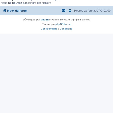
Vous
ne pouvez pas
joindre des fichiers
Index du forum
Heures au format
UTC+01:00
Développé par
phpBB
® Forum Software © phpBB Limited
Traduit par
phpBB-fr.com
Confidentialité
|
Conditions