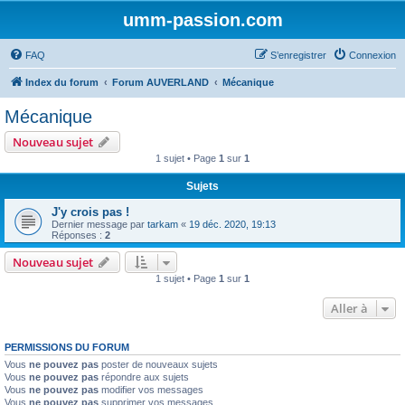
umm-passion.com
FAQ
S’enregistrer
Connexion
Index du forum
Forum AUVERLAND
Mécanique
Mécanique
Nouveau sujet
1 sujet • Page
1
sur
1
Sujets
J'y crois pas !
Dernier message par
tarkam
«
19 déc. 2020, 19:13
Réponses :
2
Nouveau sujet
1 sujet • Page
1
sur
1
Aller à
PERMISSIONS DU FORUM
Vous
ne pouvez pas
poster de nouveaux sujets
Vous
ne pouvez pas
répondre aux sujets
Vous
ne pouvez pas
modifier vos messages
Vous
ne pouvez pas
supprimer vos messages