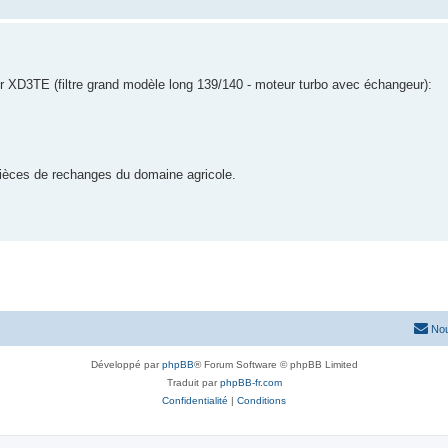
teur XD3TE (filtre grand modèle long 139/140 - moteur turbo avec échangeur):
 pièces de rechanges du domaine agricole.
Nou
Développé par
phpBB
® Forum Software © phpBB Limited
Traduit par
phpBB-fr.com
Confidentialité
|
Conditions