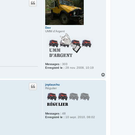
t
Dav
UMM d'Argent
Messages :
303
Enregistré le :
28 nov. 2008, 10:19
H
a
u
jnplauchu
t
Régulier
Messages :
48
Enregistré le :
10 sept. 2010, 08:02