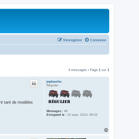
S’enregistrer
Connexion
4 messages • Page
1
sur
1
jnplauchu
Régulier
ant tant de modèles
Messages :
48
Enregistré le :
10 sept. 2010, 08:02
H
a
u