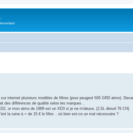
m
 Auverland
ouvé sur internet plusieurs modèles de filtres (pour peugeot 505 GRD atmo). Dev
rait des différences de qualité selon les marques ..
XD2, or mon atmo de 1989 est un XD3 si je ne m'abuse, (2,5L diesel 76 CH)
est la ruine à + de 15 € le filtre .. où bien est-ce un mal nécessaire ?