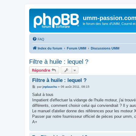
umm-passion.co
le forum des fans d'UMM, Cournil et
FAQ
Index du forum
Forum UMM
Discussions UMM
Filtre à huile : lequel ?
Répondre
Filtre à huile : lequel ?
M
par
jnplauchu
»
06 août 2011, 08:15
e
s
Salut à tous
s
Impatient d'effectuer la vidange de l'huile moteur, j'ai tr
a
g
différents, comment choisir celui qui conviendrait ? Il y au
e
Le manuel d'atelier donne des références pour les moteur 
Passer par notre fournisseur officiel de pièces pour umm, c'
A+