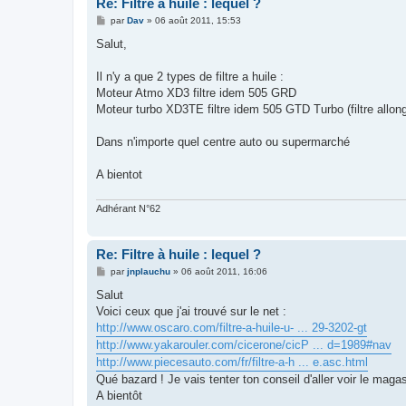
Re: Filtre à huile : lequel ?
M
par
Dav
»
06 août 2011, 15:53
e
s
Salut,
s
a
g
Il n'y a que 2 types de filtre a huile :
e
Moteur Atmo XD3 filtre idem 505 GRD
Moteur turbo XD3TE filtre idem 505 GTD Turbo (filtre allon
Dans n'importe quel centre auto ou supermarché
A bientot
Adhérant N°62
Re: Filtre à huile : lequel ?
M
par
jnplauchu
»
06 août 2011, 16:06
e
s
Salut
s
Voici ceux que j'ai trouvé sur le net :
a
g
http://www.oscaro.com/filtre-a-huile-u- ... 29-3202-gt
e
http://www.yakarouler.com/cicerone/cicP ... d=1989#nav
http://www.piecesauto.com/fr/filtre-a-h ... e.asc.html
Qué bazard ! Je vais tenter ton conseil d'aller voir le maga
A bientôt