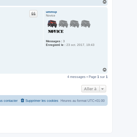
H
a
u
ummsp
t
Novice
Messages :
3
Enregistré le :
23 oct. 2017, 19:43
H
a
4 messages • Page
1
sur
1
u
t
Aller à
s contacter
Supprimer les cookies
Heures au format
UTC+01:00