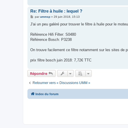
Re: Filtre à huile : lequel ?
M
par
ummsp
»
29 juin 2018, 15:13
e
s
J'ai un peu galéré pour trouver le filtre à huile pour le mo
s
a
g
Référence Hifi Filter: S0480
e
Référence Bosch: P3238
On trouve facilement ce filtre notamment sur les sites de
prix filtre bosch juin 2018: 7,72€ TTC
Répondre
Retourner vers « Discussions UMM »
Index du forum