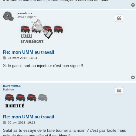
jeanalvitre
UMM d'Argent
Re: mon UMM au travail
M
31 mars 2018, 14:04
e
s
Si le gasoil sort au injecteur c'est bon signe !!
s
a
g
e
laurent5064
Habitué
Re: mon UMM au travail
M
05 avr. 2018, 16:18
e
s
Salut as tu essayé de le faire tourner a la main ? c'est pas facile mais
s
cela de donne une idée si il est bloqué .