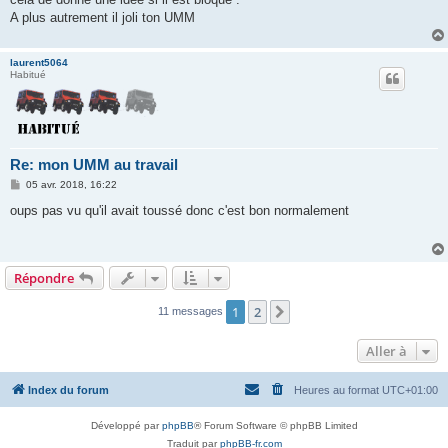
a
g
A plus autrement il joli ton UMM
e
laurent5064
Habitué
Re: mon UMM au travail
M
05 avr. 2018, 16:22
e
s
oups pas vu qu'il avait toussé donc c'est bon normalement
s
a
g
e
Répondre
1
2
Suivante
11 messages
Aller à
Index du forum
Heures au format
UTC+01:00
Développé par
phpBB
® Forum Software © phpBB Limited
Traduit par
phpBB-fr.com