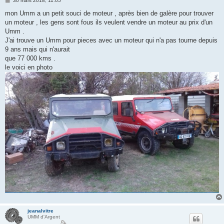
30 mars 2018, 11:05
e
s
mon Umm a un petit souci de moteur , après bien de galère pour trouver
s
un moteur , les gens sont fous ils veulent vendre un moteur au prix d'un
a
g
Umm .
e
J'ai trouve un Umm pour pieces avec un moteur qui n'a pas tourne depuis
9 ans mais qui n'aurait
que 77 000 kms .
le voici en photo
jeanalvitre
UMM d'Argent