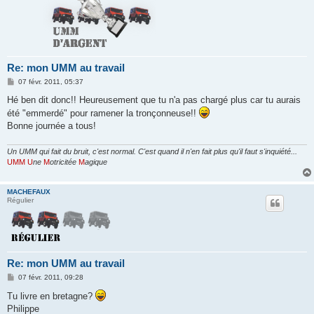
Re: mon UMM au travail
M
07 févr. 2011, 05:37
e
s
Hé ben dit donc!! Heureusement que tu n'a pas chargé plus car tu aurais
s
été "emmerdé" pour ramener la tronçonneuse!!
a
g
Bonne journée a tous!
e
Un UMM qui fait du bruit, c'est normal. C'est quand il n'en fait plus qu'il faut s'inquiété...
UMM
U
ne
M
otricitée
M
agique
MACHEFAUX
Régulier
Re: mon UMM au travail
M
07 févr. 2011, 09:28
e
s
Tu livre en bretagne?
s
Philippe
a