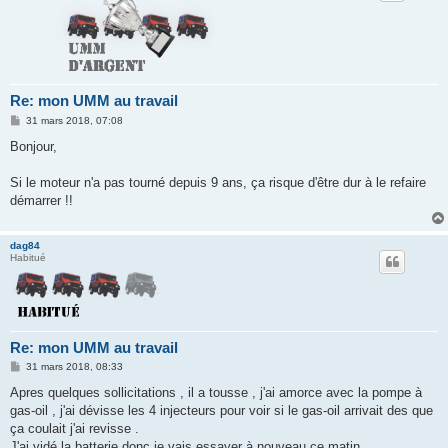
Re: mon UMM au travail
M
31 mars 2018, 07:08
e
s
Bonjour,
s
a
g
Si le moteur n'a pas tourné depuis 9 ans, ça risque d'être dur à le refaire
e
démarrer !!
dag84
Habitué
Re: mon UMM au travail
M
31 mars 2018, 08:33
e
s
Apres quelques sollicitations , il a tousse , j'ai amorce avec la pompe à
s
gas-oil , j'ai dévisse les 4 injecteurs pour voir si le gas-oil arrivait des que
a
g
ça coulait j'ai revisse .
e
J'ai vidé la batterie donc je vais essayer à nouveau ce matin