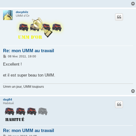
g
e
docphilz
UMM d'Or
Re: mon UMM au travail
M
08 févr. 2011, 19:00
e
s
Excellent !
s
a
g
et il est super beau ton UMM.
e
Umm un jour, UMM toujours
dag84
Habitué
Re: mon UMM au travail
M