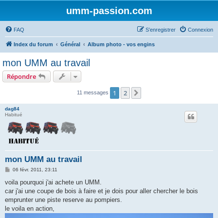
umm-passion.com
FAQ
S’enregistrer
Connexion
Index du forum
Général
Album photo - vos engins
mon UMM au travail
Répondre
1
2
Suivante
11 messages
dag84
Habitué
mon UMM au travail
M
06 févr. 2011, 23:11
e
s
voila pourquoi j'ai achete un UMM.
s
car j'ai une coupe de bois à faire et je dois pour aller chercher le bois
a
g
emprunter une piste reserve au pompiers.
e
le voila en action,