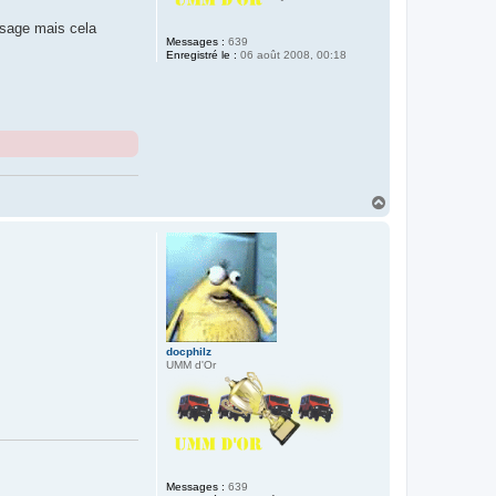
essage mais cela
Messages :
639
Enregistré le :
06 août 2008, 00:18
H
a
u
t
docphilz
UMM d'Or
Messages :
639