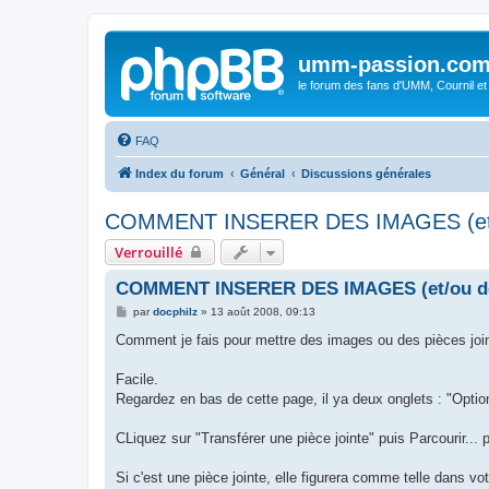
umm-passion.co
le forum des fans d'UMM, Cournil et
FAQ
Index du forum
Général
Discussions générales
COMMENT INSERER DES IMAGES (et/ou
Verrouillé
COMMENT INSERER DES IMAGES (et/ou des 
M
par
docphilz
»
13 août 2008, 09:13
e
s
Comment je fais pour mettre des images ou des pièces jo
s
a
g
Facile.
e
Regardez en bas de cette page, il ya deux onglets : "Option
CLiquez sur "Transférer une pièce jointe" puis Parcourir... p
Si c'est une pièce jointe, elle figurera comme telle dans v