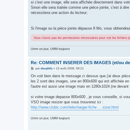
si c'est une image, elle sera affichée directement dans vo
Sinon elle sera traitée comme une pièce jointe, c'est à dir
nécessitera une action du lecteur;
Si l'image ou la pièce jointe dépasse 8 Mo, vous obtiendrez
Vous n’avez pas les permissions nécessaires pour voir les fichiers 
Umm un jour, UMM toujours
Re: COMMENT INSERER DES IMAGES (et/ou des p
M
par
docphilz
»
13 août 2008, 09:21
e
s
On voit bien dans le message ci dessus que j'ai deux pièce
s
les 2 sont des images, une en 800x600 qui est affichée en 
a
g
l'autre est aussi une image mais en 1280x1024 (ne devant p
e
si votre image depasse 800x600 , je vous conseille, si vous e
VSO image resizer que vous trouverez ici :
http://www.clubic.com/telecharger-fiche ... sizer.html
Umm un jour, UMM toujours