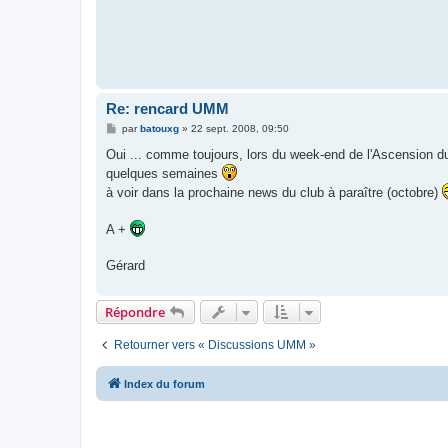
Re: rencard UMM
M
par
batouxg
»
22 sept. 2008, 09:50
e
s
Oui ... comme toujours, lors du week-end de l'Ascension du 
s
quelques semaines
a
g
à voir dans la prochaine news du club à paraître (octobre)
e
A +
Gérard
Répondre
Retourner vers « Discussions UMM »
Index du forum