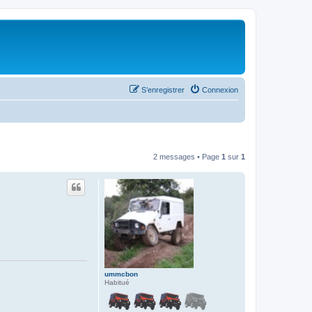
S’enregistrer
Connexion
2 messages • Page
1
sur
1
ummcbon
Habitué