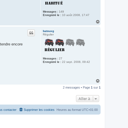
Messages :
149
Enregistré le :
10 août 2008, 17:47
H
a
u
batouxg
t
Régulier
ttendre encore
Messages :
27
Enregistré le :
22 sept. 2008, 09:42
H
a
2 messages • Page
1
sur
1
u
t
Aller à
s contacter
Supprimer les cookies
Heures au format
UTC+01:00