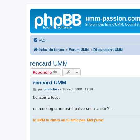
umm-passion.co
le forum des fans d'UMM, Cournil et
FAQ
Index du forum
Forum UMM
Discussions UMM
rencard UMM
Répondre
rencard UMM
M
par
ummcbon
»
16 sept. 2008, 19:10
e
s
bonsoir à tous,
s
a
g
un meeting umm est il prévu cette année?...
e
le UMM tu aimes ou tu aime pas. Moi j'aime