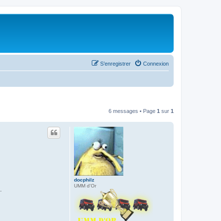
S’enregistrer
Connexion
6 messages • Page
1
sur
1
docphilz
UMM d'Or
.