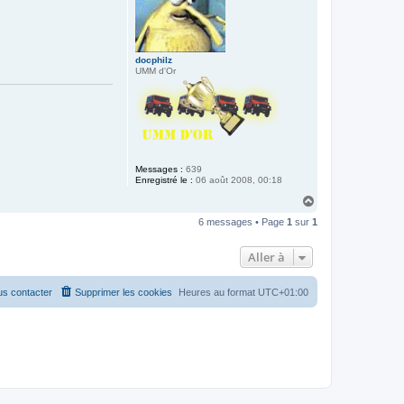
docphilz
UMM d'Or
Messages :
639
Enregistré le :
06 août 2008, 00:18
H
a
6 messages • Page
1
sur
1
u
t
Aller à
s contacter
Supprimer les cookies
Heures au format
UTC+01:00