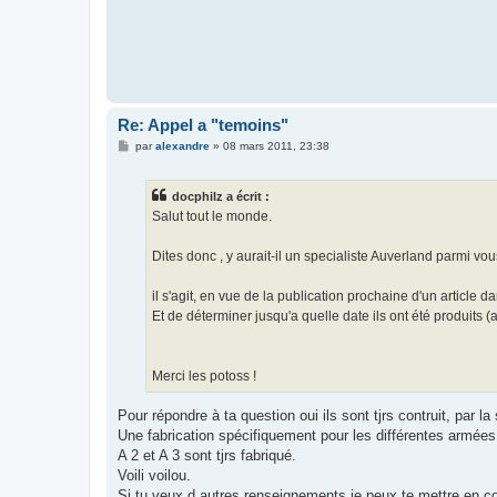
Re: Appel a "temoins"
M
par
alexandre
»
08 mars 2011, 23:38
e
s
s
docphilz a écrit :
a
g
Salut tout le monde.
e
Dites donc , y aurait-il un specialiste Auverland parmi vou
il s'agit, en vue de la publication prochaine d'un article 
Et de déterminer jusqu'a quelle date ils ont été produits 
Merci les potoss !
Pour répondre à ta question oui ils sont tjrs contruit, par 
Une fabrication spécifiquement pour les différentes armées
A 2 et A 3 sont tjrs fabriqué.
Voili voilou.
Si tu veux d autres renseignements je peux te mettre en co