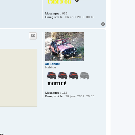
Messages :
639
Enregistré le :
06 août 2008, 00:18
H
a
u
t
alexandre
Habitué
Messages :
112
Enregistré le :
30 janv. 2009, 20:55
and.