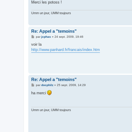
Merci les potoss !
Umm un jour, UMM toujours
Re: Appel a "temoins"
M
par
jcphas
»
24 sept. 2009, 19:46
e
s
voir la
s
http://www.panhard.fr/francais/index.htm
a
g
e
Re: Appel a "temoins"
M
par
docphilz
»
25 sept. 2009, 14:29
e
s
ha merci
s
a
g
e
Umm un jour, UMM toujours