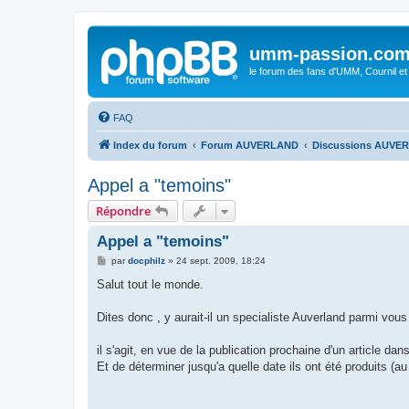
umm-passion.co
le forum des fans d'UMM, Cournil et
FAQ
Index du forum
Forum AUVERLAND
Discussions AUVE
Appel a "temoins"
Répondre
Appel a "temoins"
M
par
docphilz
»
24 sept. 2009, 18:24
e
s
Salut tout le monde.
s
a
g
Dites donc , y aurait-il un specialiste Auverland parmi vous
e
il s'agit, en vue de la publication prochaine d'un article da
Et de déterminer jusqu'a quelle date ils ont été produits (a