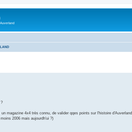
m
 Auverland
RLAND
 ?
ns un magazine 4x4 très connu, de valider qqes points sur l'histoire d'Auverland
u moins 2006 mais aujourdh'ui ?)