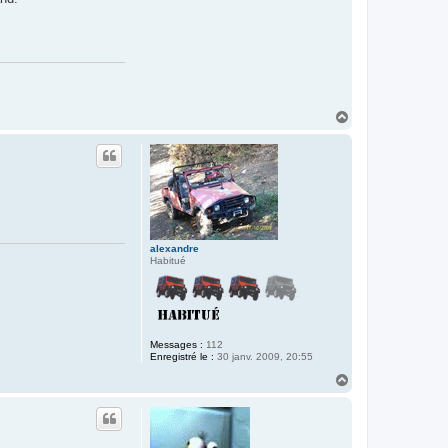
H
a
u
t
alexandre
Habitué
Messages :
112
Enregistré le :
30 janv. 2009, 20:55
H
a
u
t