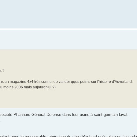
s ?
dans un magazine 4x4 très connu, de valider qqes points sur l'histoire d'Auverland.
(au moins 2006 mais aujourdh'ui ?)
la société Phanhard Général Defense dans leur usine à saint germain laval.
.
ntact avec le responsable fabrication de chez Panhard spécialisé ds l'auverl