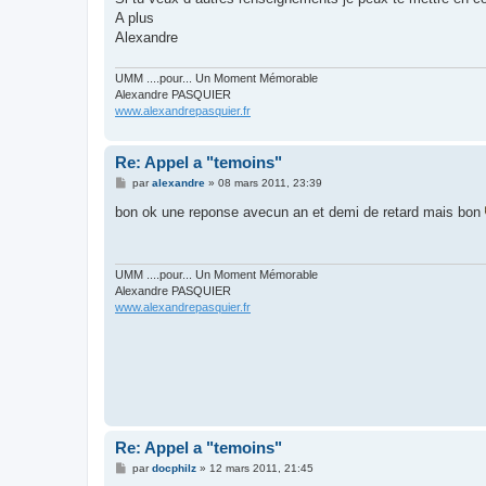
A plus
Alexandre
UMM ....pour... Un Moment Mémorable
Alexandre PASQUIER
www.alexandrepasquier.fr
Re: Appel a "temoins"
M
par
alexandre
»
08 mars 2011, 23:39
e
s
bon ok une reponse avecun an et demi de retard mais bon
s
a
g
e
UMM ....pour... Un Moment Mémorable
Alexandre PASQUIER
www.alexandrepasquier.fr
Re: Appel a "temoins"
M
par
docphilz
»
12 mars 2011, 21:45
e