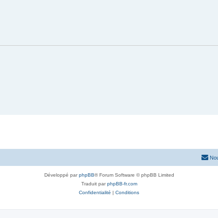
Nou
Développé par
phpBB
® Forum Software © phpBB Limited
Traduit par
phpBB-fr.com
Confidentialité
|
Conditions