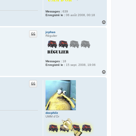
Messages :
639
Enregistré le :
06 août 2008, 00:18
H
a
u
jcphas
t
Régulier
Messages :
18
Enregistré le :
15 sept. 2008, 19:06
H
a
u
t
docphilz
UMM d'Or