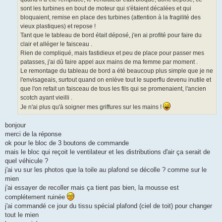
sont les turbines en bout de moteur qui s'étaient décalées et qui
bloquaient, remise en place des turbines (attention à la fragilité des
vieux plastiques) et repose !
Tant que le tableau de bord était déposé, j'en ai profité pour faire du
clair et alléger le faisceau .
Rien de compliqué, mais fastidieux et peu de place pour passer mes
patasses, j'ai dû faire appel aux mains de ma femme par moment .
Le remontage du tableau de bord a été beaucoup plus simple que je ne
l'envisageais, surtout quand on enlève tout le superflu devenu inutile et
que l'on refait un faisceau de tous les fils qui se promenaient, l'ancien
scotch ayant vieilli .
Je n'ai plus qu'à soigner mes griffures sur les mains !
bonjour
merci de la réponse
ok pour le bloc de 3 boutons de commande
mais le bloc qui reçoit le ventilateur et les distributions d'air ça serait de
quel véhicule ?
j'ai vu sur les photos que la toile au plafond se décolle ? comme sur le
mien
j'ai essayer de recoller mais ça tient pas bien, la mousse est
complétement ruinée
j'ai commandé ce jour du tissu spécial plafond (ciel de toit) pour changer
tout le mien