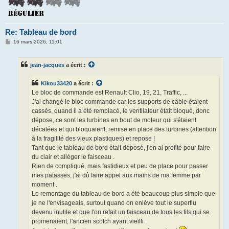
Re: Tableau de bord
M
16 mars 2026, 11:01
e
s
s
jean-jacques
a écrit :
a
g
e
Kikou33420
a écrit :
Le bloc de commande est Renault Clio, 19, 21, Traffic, ...
J'ai changé le bloc commande car les supports de câble étaient
cassés, quand il a été remplacé, le ventilateur était bloqué, donc
dépose, ce sont les turbines en bout de moteur qui s'étaient
décalées et qui bloquaient, remise en place des turbines (attention
à la fragilité des vieux plastiques) et repose !
Tant que le tableau de bord était déposé, j'en ai profité pour faire
du clair et alléger le faisceau .
Rien de compliqué, mais fastidieux et peu de place pour passer
mes patasses, j'ai dû faire appel aux mains de ma femme par
moment .
Le remontage du tableau de bord a été beaucoup plus simple que
je ne l'envisageais, surtout quand on enlève tout le superflu
devenu inutile et que l'on refait un faisceau de tous les fils qui se
promenaient, l'ancien scotch ayant vieilli .