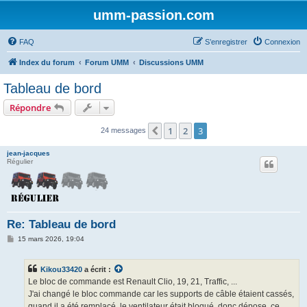
umm-passion.com
FAQ
S’enregistrer
Connexion
Index du forum
Forum UMM
Discussions UMM
Tableau de bord
Répondre
1
2
3
Précédente
24 messages
jean-jacques
Régulier
Re: Tableau de bord
M
15 mars 2026, 19:04
e
s
s
Kikou33420
a écrit :
a
g
Le bloc de commande est Renault Clio, 19, 21, Traffic, ...
e
J'ai changé le bloc commande car les supports de câble étaient cassés,
quand il a été remplacé, le ventilateur était bloqué, donc dépose, ce