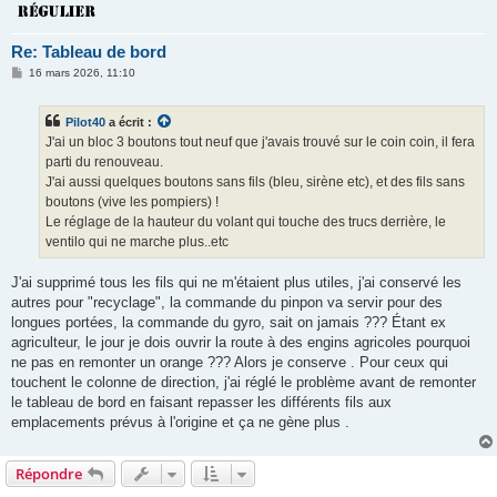
Re: Tableau de bord
M
16 mars 2026, 11:10
e
s
s
Pilot40
a écrit :
a
g
J'ai un bloc 3 boutons tout neuf que j'avais trouvé sur le coin coin, il fera
e
parti du renouveau.
J'ai aussi quelques boutons sans fils (bleu, sirène etc), et des fils sans
boutons (vive les pompiers) !
Le réglage de la hauteur du volant qui touche des trucs derrière, le
ventilo qui ne marche plus..etc
J'ai supprimé tous les fils qui ne m'étaient plus utiles, j'ai conservé les
autres pour "recyclage", la commande du pinpon va servir pour des
longues portées, la commande du gyro, sait on jamais ??? Étant ex
agriculteur, le jour je dois ouvrir la route à des engins agricoles pourquoi
ne pas en remonter un orange ??? Alors je conserve . Pour ceux qui
touchent le colonne de direction, j'ai réglé le problème avant de remonter
le tableau de bord en faisant repasser les différents fils aux
emplacements prévus à l'origine et ça ne gène plus .
Répondre