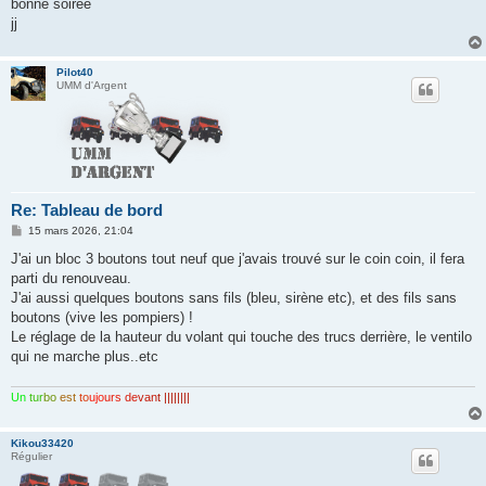
bonne soirée
jj
Pilot40
UMM d'Argent
Re: Tableau de bord
M
15 mars 2026, 21:04
e
s
J'ai un bloc 3 boutons tout neuf que j'avais trouvé sur le coin coin, il fera
s
parti du renouveau.
a
g
J'ai aussi quelques boutons sans fils (bleu, sirène etc), et des fils sans
e
boutons (vive les pompiers) !
Le réglage de la hauteur du volant qui touche des trucs derrière, le ventilo
qui ne marche plus..etc
Un
tur
bo
est
to
ujo
urs
de
van
t ||||||||
Kikou33420
Régulier