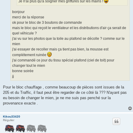
Je n'ai plus qu'à soigner mes griffures sur les mains !
bonjour
merci de la réponse
ok pour le bloc de 3 boutons de commande
mais le bloc qui reçoit le ventilateur et les distributions d'air ça serait de
quel véhicule ?
j'ai vu sur les photos que la toile au plafond se décolle ? comme sur le
mien
j'ai essayer de recoller mais ça tient pas bien, la mousse est
complétement ruinée
j'ai commandé ce jour du tissu spécial plafond (ciel de toit) pour
changer tout le mien
bonne soirée
jj
Pour le bloc chauffage , comme beaucoup de pièces sont issues de la
205 et du Traffic, il faut peut être regarder de ce côté là ??? N'ayant pas
eu besoin de changer le mien, je ne me suis pas penché sur la
provenance exacte .
Kikou33420
Régulier