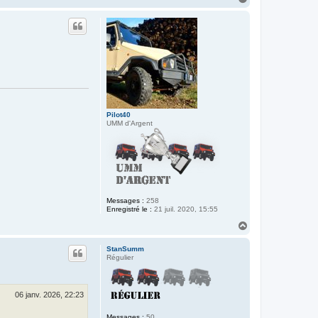
a
u
t
Pilot40
UMM d'Argent
Messages :
258
Enregistré le :
21 juil. 2020, 15:55
H
a
u
StanSumm
t
Régulier
06 janv. 2026, 22:23
Messages :
50