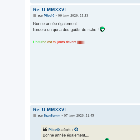
Re: U-MMXXVI
M
par
Pilot40
»
06 janv. 2026, 22:23
e
s
Bonne année également....
s
Encore un qui a des goûts de riche !
a
g
e
Un
tur
bo
est
to
ujo
urs
de
van
t ||||||||
Re: U-MMXXVI
M
par
StanSumm
»
07 janv. 2026, 21:45
e
s
s
Pilot40
a écrit :
a
g
Bonne année également....
e