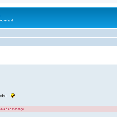
m
 Auverland
emins...
joints à ce message.