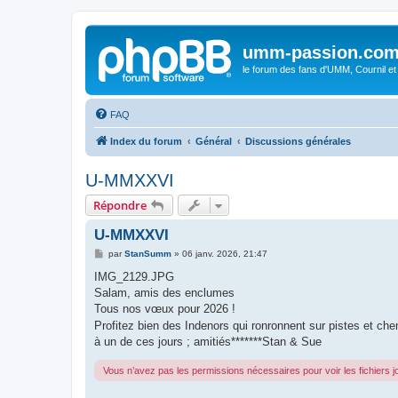
umm-passion.co
le forum des fans d'UMM, Cournil et
FAQ
Index du forum
Général
Discussions générales
U-MMXXVI
Répondre
U-MMXXVI
M
par
StanSumm
»
06 janv. 2026, 21:47
e
s
IMG_2129.JPG
s
Salam, amis des enclumes
a
g
Tous nos vœux pour 2026 !
e
Profitez bien des Indenors qui ronronnent sur pistes et ch
à un de ces jours ; amitiés*******Stan & Sue
Vous n’avez pas les permissions nécessaires pour voir les fichiers 