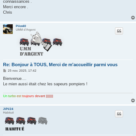
connaissances .
Merci encore .
Chris
Pilot40
UMM d'Argent
Re: Bonjour à TOUS, Merci de m'accueillir parmi vous
M
25 nov. 2025, 17:42
e
s
Bienvenue....
s
Le mien aussi était chez les sapeurs pompiers !
a
g
e
Un
tur
bo
est
to
ujo
urs
de
van
t ||||||||
JiPé24
Habitué