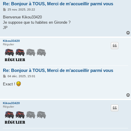
Re: Bonjour à TOUS, Merci de m'accueillir parmi vous
M
25 nov. 2025, 20:22
e
s
Bienvenue Kikou33420
s
Je suppose que tu habites en Gironde ?
a
g
JP
e
Kikou33420
Régulier
Re: Bonjour à TOUS, Merci de m'accueillir parmi vous
M
04 déc. 2025, 15:01
e
s
Exact !
s
a
g
e
Kikou33420
Régulier