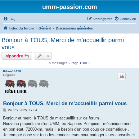
umm-passion.com
FAQ
S’enregistrer
Connexion
Index du forum
Général
Discussions générales
Bonjour à TOUS, Merci de m'accueillir parmi
vous
Répondre
5 messages • Page
1
sur
1
Kikou33420
Régulier
Bonjour à TOUS, Merci de m'accueillir parmi vous
M
24 nov. 2025, 17:04
e
s
Bonjour et merci à TOUS de m'accueillir sur ce forum .
s
Nouveau propriétaire d'un UMM, ex Sapeurs Pompiers, mécaniquement
a
g
en bon état, 72000km, mais il a besoin d'un bon coup de cosmétique .
e
Je compte donc sur tous les connaisseurs pour partager leurs conseils et