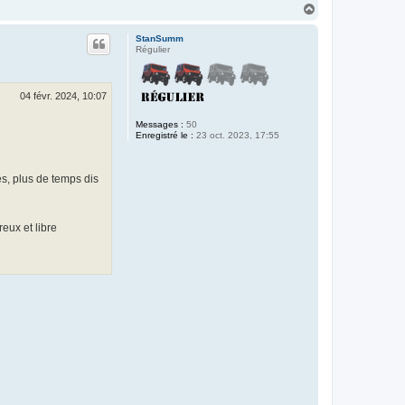
H
a
u
StanSumm
t
Régulier
04 févr. 2024, 10:07
Messages :
50
Enregistré le :
23 oct. 2023, 17:55
es, plus de temps dis
reux et libre