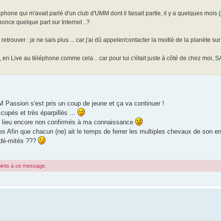
one qui m'avait parlé d'un club d'UMM dont il faisait partie, il y a quelques mois (j
once quelque part sur Internet ..?
ouver : je ne sais plus ... car j'ai dû appeler/contacter la moitié de la planète sur
en Live au téléphone comme cela .. car pour lui c'était juste à côté de chez moi, 
MM Passion s'est pris un coup de jeune et ça va continuer !
upés et très éparpillés ...
t lieu encore non confirmés à ma connaissance
es Afin que chacun (ne) ait le temps de ferrer les multiples chevaux de son 
 dé-mités ???
joints à ce message.