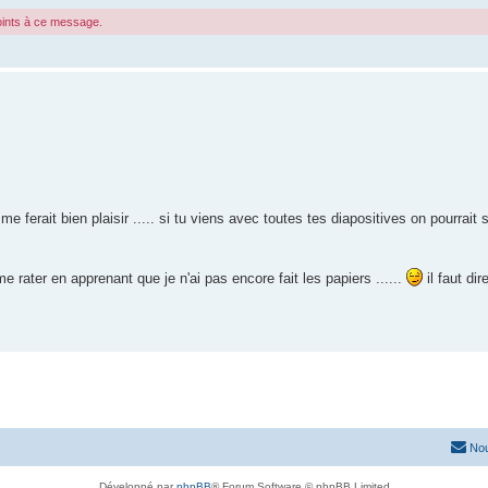
joints à ce message.
 ferait bien plaisir ..... si tu viens avec toutes tes diapositives on pourrait s
rater en apprenant que je n'ai pas encore fait les papiers ......
il faut di
Nou
Développé par
phpBB
® Forum Software © phpBB Limited