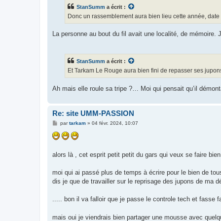
s
StanSumm
a écrit :
a
g
Donc un rassemblement aura bien lieu cette année, date
e
La personne au bout du fil avait une localité, de mémoire. J
StanSumm
a écrit :
Et Tarkam Le Rouge aura bien fini de repasser ses jupo
Ah mais elle roule sa tripe ?… Moi qui pensait qu’il démon
Re: site UMM-PASSION
M
par
tarkam
»
04 févr. 2024, 10:07
e
s
s
a
g
alors là , cet esprit petit petit du gars qui veux se faire b
e
moi qui ai passé plus de temps à écrire pour le bien de to
dis je que de travailler sur le reprisage des jupons de ma dé
..... bon il va falloir que je passe le controle tech et fasse f
mais oui je viendrais bien partager une mousse avec quel