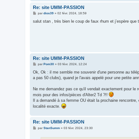
Re: site UMM-PASSION
M
par
dios39
»
02 févr. 2024, 18:59
e
s
salut stan , très bien le coup de faux rhum et j’espère que 
s
a
g
e
Re: site UMM-PASSION
M
par
Pom30
»
03 févr. 2024, 12:24
e
s
Ok, Ok : il me semble me souvenir d'une personne au téléphon
s
a pas 50 clubs), quand je l'avais appelé pour une petite ann
a
g
e
Ne me demandez pas ce qu'il vendait exactement pour le retro
mois pour des infos/pièces d'Alter2 Td ?!!
Il a demandé à sa femme OU était la prochaine rencontre, e
localité exacte.
Re: site UMM-PASSION
M
par
StanSumm
»
03 févr. 2024, 23:30
e
s
s