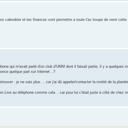
ton calendrier et tes finances vont permettre a toute t'as troupe de venir cett
e qui m'avait parlé d'un club d'UMM dont il faisait partie, il y a quelques mo
once quelque part sur Internet ..?
uver : je ne sais plus ... car j'ai dû appeler/contacter la moitié de la planète
n Live au téléphone comme cela .. car pour lui c'était juste à côté de chez 