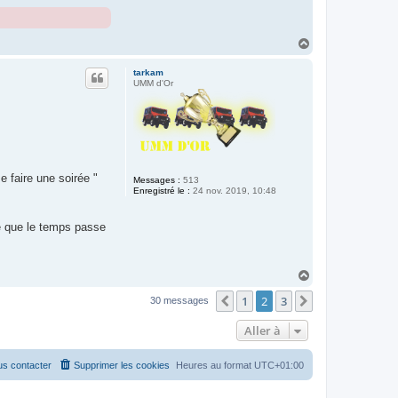
H
a
u
tarkam
t
UMM d'Or
e faire une soirée "
Messages :
513
Enregistré le :
24 nov. 2019, 10:48
re que le temps passe
H
a
1
2
3
u
Précédente
Suivante
30 messages
t
Aller à
s contacter
Supprimer les cookies
Heures au format
UTC+01:00