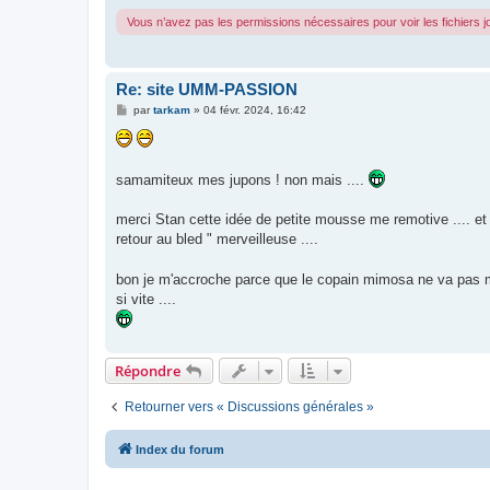
Vous n’avez pas les permissions nécessaires pour voir les fichiers 
Re: site UMM-PASSION
M
par
tarkam
»
04 févr. 2024, 16:42
e
s
s
a
g
samamiteux mes jupons ! non mais ....
e
merci Stan cette idée de petite mousse me remotive .... et me
retour au bled " merveilleuse ....
bon je m'accroche parce que le copain mimosa ne va pas me 
si vite ....
Répondre
Retourner vers « Discussions générales »
Index du forum