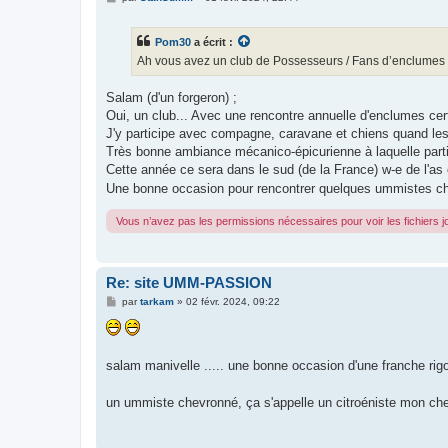
e
s
s
Pom30
a écrit :
a
g
Ah vous avez un club de Possesseurs / Fans d’enclumes
e
Salam (d'un forgeron) ;
Oui, un club... Avec une rencontre annuelle d'enclumes certi
J'y participe avec compagne, caravane et chiens quand les 
Très bonne ambiance mécanico-épicurienne à laquelle part
Cette année ce sera dans le sud (de la France) w-e de l'as 
Une bonne occasion pour rencontrer quelques ummistes che
Vous n’avez pas les permissions nécessaires pour voir les fichiers 
Re: site UMM-PASSION
M
par
tarkam
»
02 févr. 2024, 09:22
e
s
s
a
g
salam manivelle ..... une bonne occasion d'une franche rigo
e
un ummiste chevronné, ça s'appelle un citroéniste mon ch