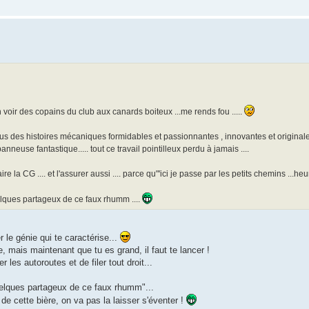
ien voir des copains du club aux canards boiteux ...me rends fou .....
ous des histoires mécaniques formidables et passionnantes , innovantes et original
neuse fantastique..... tout ce travail pointilleux perdu à jamais ....
faire la CG .... et l'assurer aussi .... parce qu"'ici je passe par les petits chemins ...heu
lques partageux de ce faux rhumm ....
 le génie qui te caractérise...
e, mais maintenant que tu es grand, il faut te lancer !
r les autoroutes et de filer tout droit...
uelques partageux de ce faux rhumm"...
 de cette bière, on va pas la laisser s'éventer !