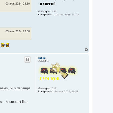
03 févr. 2024, 23:30
Messages :
126
Enregistré le :
02 janv. 2024, 00:23
03 févr. 2024, 23:30
H
a
u
tarkam
t
UMM d'Or
inales, plus de temps
Messages :
513
Enregistré le :
24 nov. 2019, 10:48
s ...heureux et libre