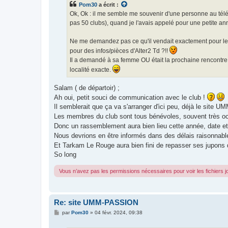
Pom30
a écrit :
a
g
Ok, Ok : il me semble me souvenir d'une personne au téléph
e
pas 50 clubs), quand je l'avais appelé pour une petite ann
Ne me demandez pas ce qu'il vendait exactement pour le retr
pour des infos/pièces d'Alter2 Td ?!!
Il a demandé à sa femme OU était la prochaine rencontre, 
localité exacte.
Salam ( de départoir) ;
Ah oui, petit souci de communication avec le club !
Il semblerait que ça va s'arranger d'ici peu, déjà le site U
Les membres du club sont tous bénévoles, souvent très occ
Donc un rassemblement aura bien lieu cette année, date e
Nous devrions en être informés dans des délais raisonnabl
Et Tarkam Le Rouge aura bien fini de repasser ses jupons
So long
Vous n’avez pas les permissions nécessaires pour voir les fichiers 
Re: site UMM-PASSION
M
par
Pom30
»
04 févr. 2024, 09:38
e
s