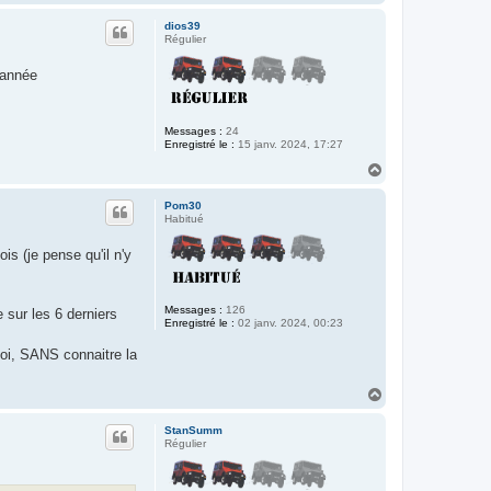
a
u
dios39
t
Régulier
e année
Messages :
24
Enregistré le :
15 janv. 2024, 17:27
H
a
u
Pom30
t
Habitué
is (je pense qu'il n'y
Messages :
126
 sur les 6 derniers
Enregistré le :
02 janv. 2024, 00:23
moi, SANS connaitre la
H
a
u
StanSumm
t
Régulier