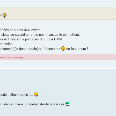
 ?
fiées et autres 4x4 invités...
aléas du calendrier et de nos finances le permettent.
icipent nos amis portugais du Clube UMM.
en scion...
vronné(e)s dont certain(e)s fréquentent
ce faux rhum !
joints à ce message.
lade , d'humour fin ....
er Stan et mieux un méhariste dans ton cas