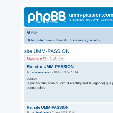
umm-passion.co
le forum des fans d'UMM, Cournil et
FAQ
Index du forum
Général
Discussions générales
site UMM-PASSION
Répondre
Re: site UMM-PASSION
M
par
jean-jacques
»
01 févr. 2024, 18:14
e
s
bonsoir
s
je parlais d'un scan du circuit électrique(et la légende) que j
a
g
bonne soirée
e
jj
Re: site UMM-PASSION
M
par
StanSumm
»
01 févr. 2024, 22:44