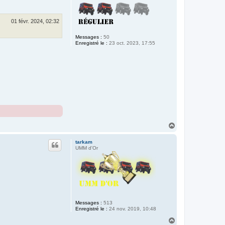
01 févr. 2024, 02:32
Messages :
50
Enregistré le :
23 oct. 2023, 17:55
H
a
u
tarkam
t
UMM d'Or
Messages :
513
Enregistré le :
24 nov. 2019, 10:48
H