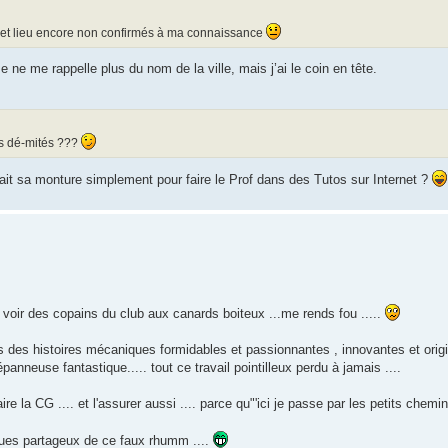
 et lieu encore non confirmés à ma connaissance
e ne me rappelle plus du nom de la ville, mais j’ai le coin en tête.
ns dé-mités ???
tait sa monture simplement pour faire le Prof dans des Tutos sur Internet ?
ien voir des copains du club aux canards boiteux ...me rends fou .....
us des histoires mécaniques formidables et passionnantes , innovantes et orig
panneuse fantastique..... tout ce travail pointilleux perdu à jamais ....
aire la CG .... et l'assurer aussi .... parce qu"'ici je passe par les petits chemin
ques partageux de ce faux rhumm ....