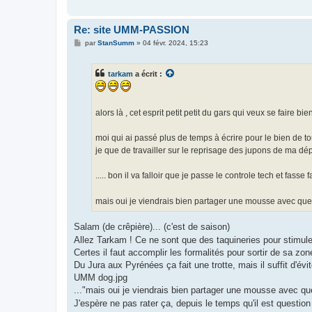
Re: site UMM-PASSION
M
par
StanSumm
»
04 févr. 2024, 15:23
e
s
s
tarkam
a écrit :
a
g
e
alors là , cet esprit petit petit du gars qui veux se faire b
moi qui ai passé plus de temps à écrire pour le bien de t
je que de travailler sur le reprisage des jupons de ma dépan
..... bon il va falloir que je passe le controle tech et fasse 
mais oui je viendrais bien partager une mousse avec que
Salam (de crêpière)... (c'est de saison)
Allez Tarkam ! Ce ne sont que des taquineries pour stimuler
Certes il faut accomplir les formalités pour sortir de sa zon
Du Jura aux Pyrénées ça fait une trotte, mais il suffit d'évite
UMM dog.jpg
..."mais oui je viendrais bien partager une mousse avec q
J'espère ne pas rater ça, depuis le temps qu'il est question