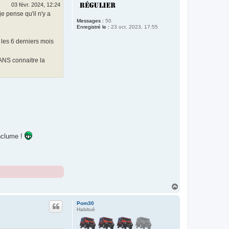
03 févr. 2024, 12:24
e pense qu'il n'y a
Messages :
50
Enregistré le :
23 oct. 2023, 17:55
 les 6 derniers mois
SANS connaitre la
enclume !
H
a
u
Pom30
t
Habitué