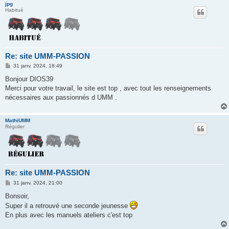
jpg
Habitué
Re: site UMM-PASSION
M
31 janv. 2024, 18:49
e
s
Bonjour DIOS39
s
Merci pour votre travail, le site est top , avec tout les renseignements
a
g
nécessaires aux passionnés d UMM .
e
MathiUMM
Régulier
Re: site UMM-PASSION
M
31 janv. 2024, 21:00
e
s
Bonsoir,
s
Super il a retrouvé une seconde jeunesse
a
g
En plus avec les manuels ateliers c'est top
e