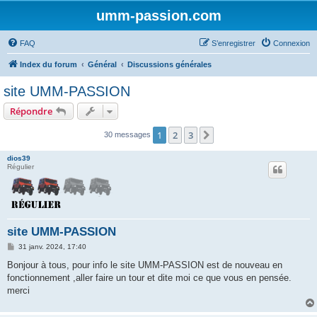
umm-passion.com
FAQ
S’enregistrer
Connexion
Index du forum
Général
Discussions générales
site UMM-PASSION
Répondre
1
2
3
Suivante
30 messages
dios39
Régulier
site UMM-PASSION
M
31 janv. 2024, 17:40
e
s
Bonjour à tous, pour info le site UMM-PASSION est de nouveau en
s
fonctionnement ,aller faire un tour et dite moi ce que vous en pensée.
a
g
merci
e