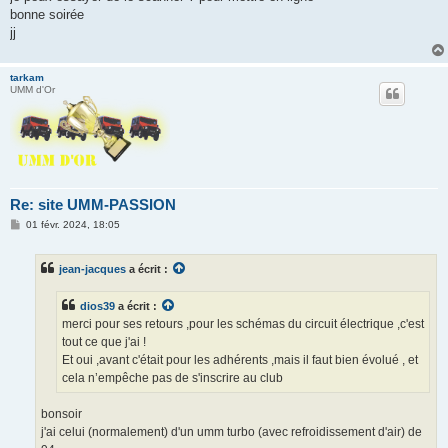
bonne soirée
jj
tarkam
UMM d'Or
Re: site UMM-PASSION
M
01 févr. 2024, 18:05
e
s
s
jean-jacques
a écrit :
a
g
e
dios39
a écrit :
merci pour ses retours ,pour les schémas du circuit électrique ,c'est
tout ce que j'ai !
Et oui ,avant c'était pour les adhérents ,mais il faut bien évolué , et
cela n’empêche pas de s'inscrire au club
bonsoir
j'ai celui (normalement) d'un umm turbo (avec refroidissement d'air) de