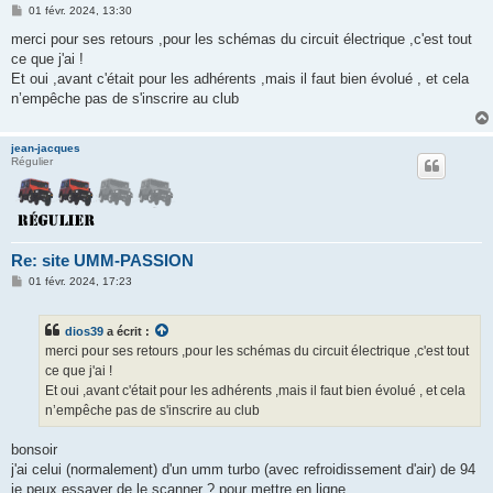
M
01 févr. 2024, 13:30
e
s
merci pour ses retours ,pour les schémas du circuit électrique ,c'est tout
s
ce que j'ai !
a
g
Et oui ,avant c'était pour les adhérents ,mais il faut bien évolué , et cela
e
n’empêche pas de s'inscrire au club
jean-jacques
Régulier
Re: site UMM-PASSION
M
01 févr. 2024, 17:23
e
s
s
dios39
a écrit :
a
g
merci pour ses retours ,pour les schémas du circuit électrique ,c'est tout
e
ce que j'ai !
Et oui ,avant c'était pour les adhérents ,mais il faut bien évolué , et cela
n’empêche pas de s'inscrire au club
bonsoir
j'ai celui (normalement) d'un umm turbo (avec refroidissement d'air) de 94
je peux essayer de le scanner ? pour mettre en ligne