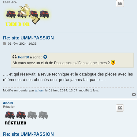
UMM d'Or
Re: site UMM-PASSION
M
01 févr. 2024, 10:33
e
s
s
Pom30
a écrit :
a
g
Ah vous avez un club de Possesseurs / Fans d’enclumes ?
e
.... et qui réservait la revue technique et le catalogue des pièces avec les
références à ses abonnés dont je n'ai jamais fait partie.....
Modifié en dernier par
tarkam
le 01 févr. 2024, 13:57, modifié 1 fois.
dios39
Régulier
Re: site UMM-PASSION