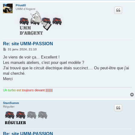
Pilot40
UMM d'Argent
Re: site UMM-PASSION
M
31 janv. 2024, 21:10
e
s
Je viens de voir ça... Excellent !
s
Les manuels ateliers, c'est pour quel modèle ?
a
g
J'ai trouvé que le circuit électrique étais succinct.... Ou peut-être que j'ai
e
mal cherché.
Merci
Un
tur
bo
est
to
ujo
urs
de
van
t ||||||||
StanSumm
Régulier
Re: site UMM-PASSION