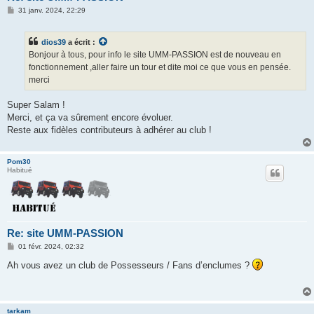
M
31 janv. 2024, 22:29
e
s
s
dios39
a écrit :
a
g
Bonjour à tous, pour info le site UMM-PASSION est de nouveau en
e
fonctionnement ,aller faire un tour et dite moi ce que vous en pensée.
merci
Super Salam !
Merci, et ça va sûrement encore évoluer.
Reste aux fidèles contributeurs à adhérer au club !
Pom30
Habitué
Re: site UMM-PASSION
M
01 févr. 2024, 02:32
e
s
Ah vous avez un club de Possesseurs / Fans d’enclumes ?
s
a
g
e
tarkam