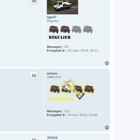
t
Ugo37
Régulier
Messages :
30
Enregistré le :
03 sept. 2019, 08:12
H
a
u
tarkam
t
UMM d'Or
Messages :
513
Enregistré le :
24 nov. 2019, 10:48
H
a
u
JiPé24