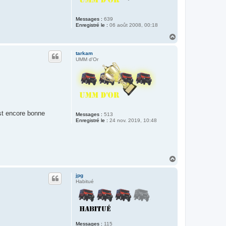
Messages :
639
Enregistré le :
06 août 2008, 00:18
H
a
u
tarkam
t
UMM d'Or
est encore bonne
Messages :
513
Enregistré le :
24 nov. 2019, 10:48
H
a
u
jpg
t
Habitué
Messages :
115