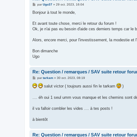
M
par
Ugo37
»
29 oct. 2023, 16:04
e
s
Bonjour à tout le monde,
s
a
g
Et avant toute chose, merci le retour du forum !
e
Ok, je n'ai pas eu besoin d'aide ces derniers temps car le
Alors, encore merci, pour l'investissement, la modestie et l
Bon dimanche
Ugo
Re: Question / remarques / SAV suite retour for
M
par
tarkam
»
30 oct. 2023, 08:19
e
s
salut victor ( toujours aussi fin le tarkam
)
s
a
g
.... éh oui 1 seul umm vous manque et les chemins sont dé
e
il va falloir combler les vides .... à tes posts !
à bientôt
Re: Question / remarques / SAV suite retour for