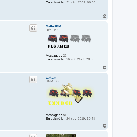
Enregistré le :
31 déc. 2009, 00:08
H
a
u
MathiUMM
t
Régulier
Messages :
22
Enregistré le :
26 oct. 2023, 20:35
H
a
u
tarkam
t
UMM d'Or
Messages :
513
Enregistré le :
24 nov. 2019, 10:48
H
a
u