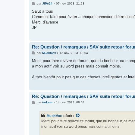
M
par
JiPé24
»
07 nov. 2023, 21:23
e
s
Salut a tous
s
Comment faire pour éviter a chaque connexion d’être oblig
a
g
Merci d'avance .
e
JP
Re: Question / remarques / SAV suite retour for
M
par
MuchMex
»
13 nov. 2023, 19:04
e
s
Merci pour faire revivre ce forum, que du bonheur, ca manqua
s
a mon actif voir su word press mais connait moins.
a
g
e
A tres bientôt pour pas que des choses intelligentes et inte
Re: Question / remarques / SAV suite retour for
M
par
tarkam
»
14 nov. 2023, 08:08
e
s
s
MuchMex
a écrit :
a
g
Merci pour faire revivre ce forum, que du bonheur, ca manq
e
mon actif voir su word press mais connait moins.