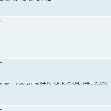
um
um
 la machine ..... et pour ça il faut PARTICIPER , REPONDRE , FAIRE COUCOU !
um