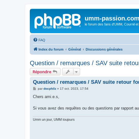
umm-passion.co
le forum des fans d'UMM, Cournil et
FAQ
Index du forum
Général
Discussions générales
Question / remarques / SAV suite retou
Répondre
Question / remarques / SAV suite retour f
M
par
docphilz
»
17 oct. 2023, 17:54
e
s
Chers ami.e.s,
s
a
g
Si vous avez des requêtes ou des questions par rapport au 
e
Umm un jour, UMM toujours