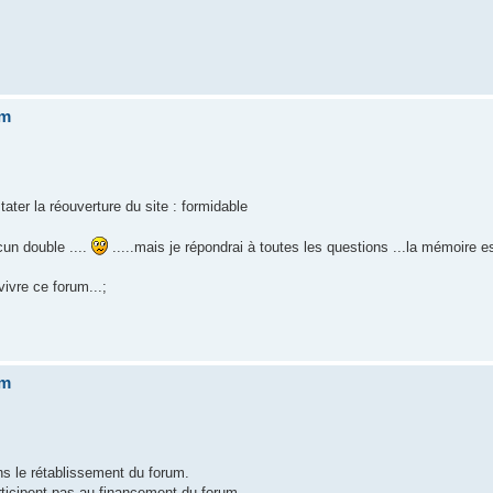
um
ater la réouverture du site : formidable
cun double ....
.....mais je répondrai à toutes les questions ...la mémoire 
vivre ce forum...;
um
ns le rétablissement du forum.
ticipent pas au financement du forum .