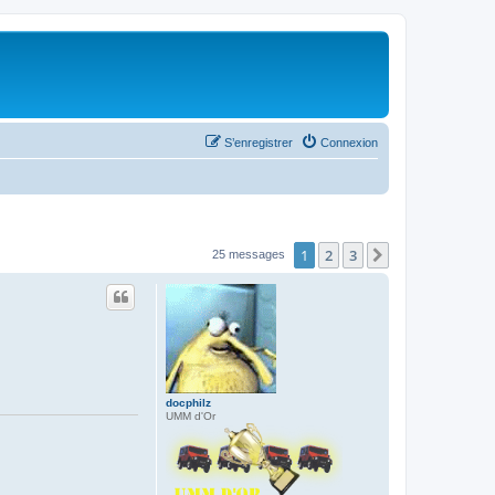
S’enregistrer
Connexion
1
2
3
Suivante
25 messages
docphilz
UMM d'Or