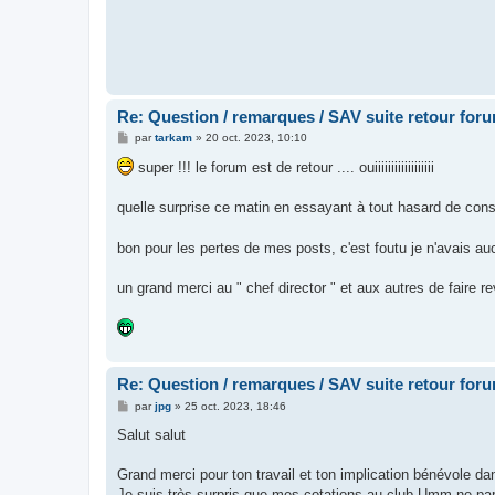
Re: Question / remarques / SAV suite retour for
M
par
tarkam
»
20 oct. 2023, 10:10
e
s
super !!! le forum est de retour .... ouiiiiiiiiiiiiiiiiii
s
a
g
quelle surprise ce matin en essayant à tout hasard de const
e
bon pour les pertes de mes posts, c'est foutu je n'avais au
un grand merci au " chef director " et aux autres de faire re
Re: Question / remarques / SAV suite retour for
M
par
jpg
»
25 oct. 2023, 18:46
e
s
Salut salut
s
a
g
Grand merci pour ton travail et ton implication bénévole da
e
Je suis très surpris que mes cotations au club Umm ne par