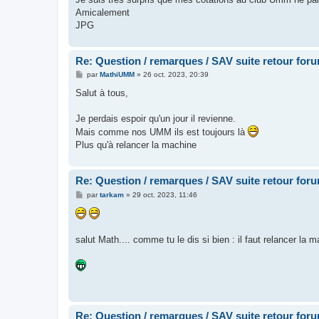
Amicalement
JPG
Re: Question / remarques / SAV suite retour for
M
par
MathiUMM
»
26 oct. 2023, 20:39
e
s
Salut à tous,
s
a
g
Je perdais espoir qu'un jour il revienne.
e
Mais comme nos UMM ils est toujours là
Plus qu'à relancer la machine
Re: Question / remarques / SAV suite retour for
M
par
tarkam
»
29 oct. 2023, 11:46
e
s
s
a
g
salut Math.... comme tu le dis si bien : il faut relancer
e
Re: Question / remarques / SAV suite retour for