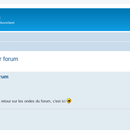
m
 Auverland
r forum
orum
retour sur les ondes du forum, c'est ici