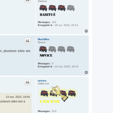
t
Habitué
Messages :
110
Enregistré le :
28 oct. 2023, 20:13
H
a
u
MuchMex
t
Novice
n, plusieurs sites wix
Messages :
5
Enregistré le :
13 nov. 2023, 18:15
H
a
u
tarkam
t
UMM d'Or
13 nov. 2023, 19:04
usieurs sites wix a
Messages :
513