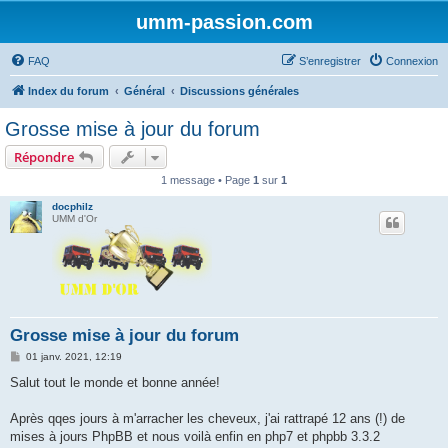
umm-passion.com
FAQ
S’enregistrer
Connexion
Index du forum
Général
Discussions générales
Grosse mise à jour du forum
Répondre
1 message • Page
1
sur
1
docphilz
UMM d'Or
Grosse mise à jour du forum
M
01 janv. 2021, 12:19
e
s
Salut tout le monde et bonne année!
s
a
g
Après qqes jours à m'arracher les cheveux, j'ai rattrapé 12 ans (!) de
e
mises à jours PhpBB et nous voilà enfin en php7 et phpbb 3.3.2