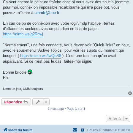
Ca sent encore la peinture fraîche donc si vous avez des soucis (comme
pour moi, connexion impossible récalcitrante qui m'a posé pb), vous
pouvez m'écrire à
ummfr@free.fr
En cas de pb de connexion avec votre login/mdp habituel, tentez
d'effacer les cookies avec ce petit lien en bas de page :
https://nimb.ws/g2Rowj
"Normalement", une fois connecté, vous devez voir "Quick links" en haut,
avec le sous-menu "Active Topics" pour voir les sujets du moment qui
bougent (
https://nimb.ws/lwQeS8
). C'est une fonction qu'on avait
auparavant. Si ce n'est pas le cas, faites-moi signe.
Bonne bricole
Phil
Umm un jour, UMM toujours
Répondre
1 message • Page
1
sur
1
Aller à
Index du forum
Heures au format
UTC+01:00