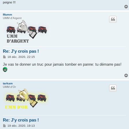
peigne !!!
Mumm
UMM d'Argent
Re: J'y crois pas !
M
18 déc. 2020, 22:15
e
s
Je vas te donner un truc pour jamais tomber en panne: tu démarre pas!
s
a
g
e
tarkam
UMM d'Or
Re: J'y crois pas !
M
19 déc. 2020, 19:13
e