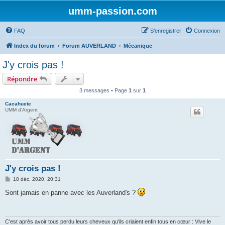
umm-passion.com
FAQ
S’enregistrer
Connexion
Index du forum
Forum AUVERLAND
Mécanique
J'y crois pas !
Répondre
3 messages • Page
1
sur
1
Cacahuete
UMM d'Argent
J'y crois pas !
M
18 déc. 2020, 20:31
e
s
Sont jamais en panne avec les Auverland's ?
s
a
g
e
C'est après avoir tous perdu leurs cheveux qu'ils criaient enfin tous en cœur : Vive le