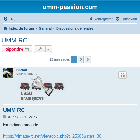
umm-passion.com
FAQ
S’enregistrer
Connexion
Index du forum
Général
Discussions générales
UMM RC
Répondre
1
2
Suivante
12 messages
Pilot40
UMM d'Argent
UMM RC
M
07 nov. 2020, 20:57
e
s
En radiocommande ....
s
a
g
https://vintage-rc.net/viewtopic.php?t=25603&start=30
e