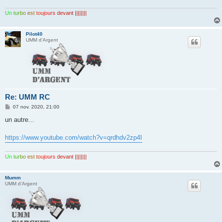
Un
tur
bo
est
to
ujo
urs
de
van
t ||||||||
Pilot40
UMM d'Argent
Re: UMM RC
M
07 nov. 2020, 21:00
e
s
un autre...
s
a
g
https://www.youtube.com/watch?v=qrdhdv2zp4I
e
Un
tur
bo
est
to
ujo
urs
de
van
t ||||||||
Mumm
UMM d'Argent