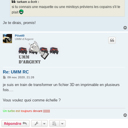
tarkam a écrit :
a
g
si tu connais une maquette ou une minitoys préviens les copains s'il te
e
plait
Je te dirais, promis!
Pilot40
UMM d'Argent
Re: UMM RC
M
09 nov. 2020, 21:26
e
s
je suis en train de transformer un fichier 3D en imprimable en plusieurs
s
fois....
a
g
e
Vous voulez quoi comme échelle ?
Un
tur
bo
est
to
ujo
urs
de
van
t ||||||||
Répondre