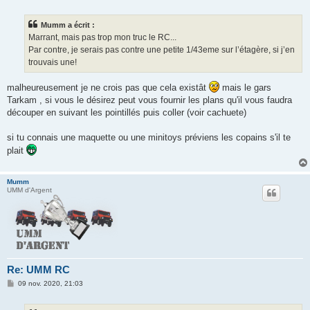
e
s
s
Mumm a écrit :
a
g
Marrant, mais pas trop mon truc le RC...
e
Par contre, je serais pas contre une petite 1/43eme sur l’étagère, si j’en
trouvais une!
malheureusement je ne crois pas que cela existât
mais le gars
Tarkam , si vous le désirez peut vous fournir les plans qu'il vous faudra
découper en suivant les pointillés puis coller (voir cachuete)
si tu connais une maquette ou une minitoys préviens les copains s'il te
plait
Mumm
UMM d'Argent
Re: UMM RC
M
09 nov. 2020, 21:03
e
s
s