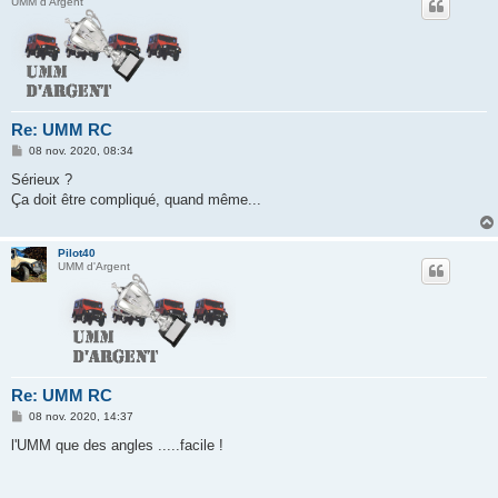
UMM d'Argent
Re: UMM RC
M
08 nov. 2020, 08:34
e
s
Sérieux ?
s
Ça doit être compliqué, quand même...
a
g
e
Pilot40
UMM d'Argent
Re: UMM RC
M
08 nov. 2020, 14:37
e
s
l'UMM que des angles .....facile !
s
a
g
e