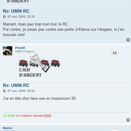
Re: UMM RC
M
07 nov. 2020, 22:21
e
s
Marrant, mais pas trop mon truc le RC...
s
Par contre, je serais pas contre une petite 1/43eme sur l’étagère, si j’en
a
g
trouvais une!
e
Pilot40
UMM d'Argent
Re: UMM RC
M
07 nov. 2020, 23:01
e
s
J'ai en tête d'en faire une en impression 3D
s
a
g
e
Un
tur
bo
est
to
ujo
urs
de
van
t ||||||||
Mumm