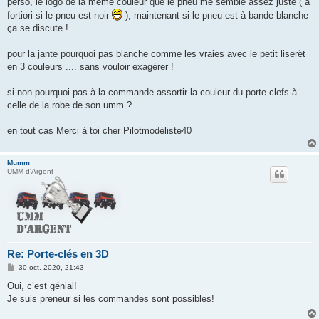
perso, le logo de la même couleur que le pneu me semble assez juste ( à
fortiori si le pneu est noir
), maintenant si le pneu est à bande blanche
ça se discute !
pour la jante pourquoi pas blanche comme les vraies avec le petit liserèt
en 3 couleurs .... sans vouloir exagérer !
si non pourquoi pas à la commande assortir la couleur du porte clefs à
celle de la robe de son umm ?
en tout cas Merci à toi cher Pilotmodéliste40
Mumm
UMM d'Argent
Re: Porte-clés en 3D
M
30 oct. 2020, 21:43
e
s
Oui, c’est génial!
s
Je suis preneur si les commandes sont possibles!
a
g
e