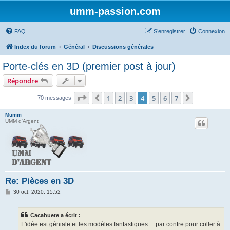
umm-passion.com
FAQ
S’enregistrer
Connexion
Index du forum
Général
Discussions générales
Porte-clés en 3D (premier post à jour)
Répondre
Page
4
sur
7
1
2
3
4
5
6
7
Précédente
Suivante
70 messages
Mumm
UMM d'Argent
Re: Pièces en 3D
M
30 oct. 2020, 15:52
e
s
s
Cacahuete a écrit :
a
g
L'idée est géniale et les modèles fantastiques ... par contre pour coller à
e