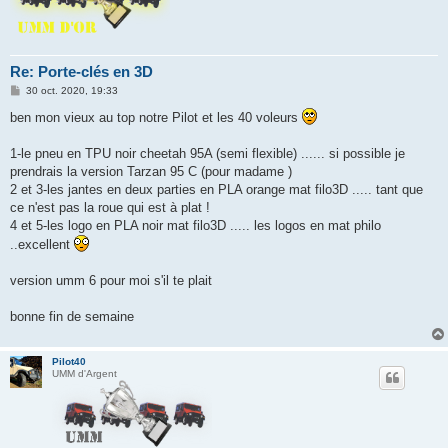
Re: Porte-clés en 3D
M
30 oct. 2020, 19:33
e
s
ben mon vieux au top notre Pilot et les 40 voleurs
s
a
g
1-le pneu en TPU noir cheetah 95A (semi flexible) ...... si possible je
e
prendrais la version Tarzan 95 C (pour madame )
2 et 3-les jantes en deux parties en PLA orange mat filo3D ..... tant que
ce n'est pas la roue qui est à plat !
4 et 5-les logo en PLA noir mat filo3D ..... les logos en mat philo
..excellent
version umm 6 pour moi s'il te plait
bonne fin de semaine
Pilot40
UMM d'Argent