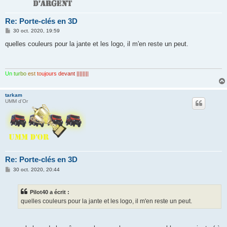
Re: Porte-clés en 3D
M
30 oct. 2020, 19:59
e
s
quelles couleurs pour la jante et les logo, il m'en reste un peut.
s
a
g
e
Un
tur
bo
est
to
ujo
urs
de
van
t ||||||||
tarkam
UMM d'Or
Re: Porte-clés en 3D
M
30 oct. 2020, 20:44
e
s
s
Pilot40 a écrit :
a
g
quelles couleurs pour la jante et les logo, il m'en reste un peut.
e