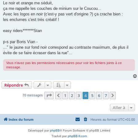
g
Le noir et orange me séduit,
e
ça me rappelle les couches de minium sur le Coucou...
Avec les logos en noir (c'est-y pas vert d'origine ?) ça crache bien :
les enclumes c'est très créatif !
easy riders*******Stan
p-s par Boris Vian -
..." le jaune sur fond noir correspond au contraste maximum, de plus il
évite de se faire écraser dans la rue"...
Vous n’avez pas les permissions nécessaires pour voir les fichiers joints à ce
message.
Répondre
Page
4
sur
7
1
2
3
4
5
6
7
Précédente
Suivante
70 messages
Aller à
Index du forum
Heures au format
UTC+01:00
Développé par
phpBB
® Forum Software © phpBB Limited
Traduit par
phpBB-fr.com