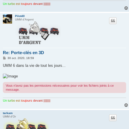
Un
tur
bo
est
to
ujo
urs
de
van
t ||||||||
Pilot40
UMM d'Argent
Re: Porte-clés en 3D
M
30 oct. 2020, 18:59
e
s
UMM 6 dans la vie de tout les jours...
s
a
g
e
Vous n’avez pas les permissions nécessaires pour voir les fichiers joints à ce
message.
Un
tur
bo
est
to
ujo
urs
de
van
t ||||||||
tarkam
UMM d'Or