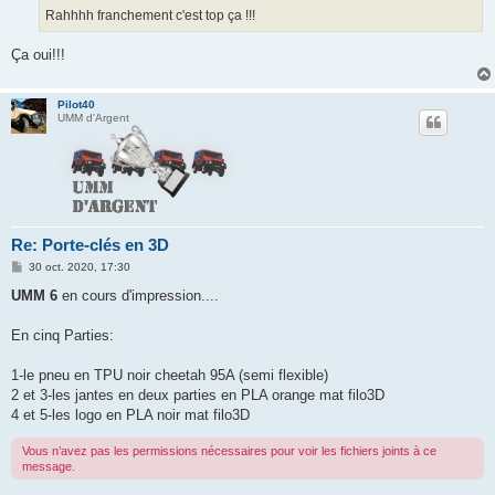
Rahhhh franchement c'est top ça !!!
Ça oui!!!
Pilot40
UMM d'Argent
Re: Porte-clés en 3D
M
30 oct. 2020, 17:30
e
s
UMM 6
en cours d'impression....
s
a
g
En cinq Parties:
e
1-le pneu en TPU noir cheetah 95A (semi flexible)
2 et 3-les jantes en deux parties en PLA orange mat filo3D
4 et 5-les logo en PLA noir mat filo3D
Vous n’avez pas les permissions nécessaires pour voir les fichiers joints à ce
message.