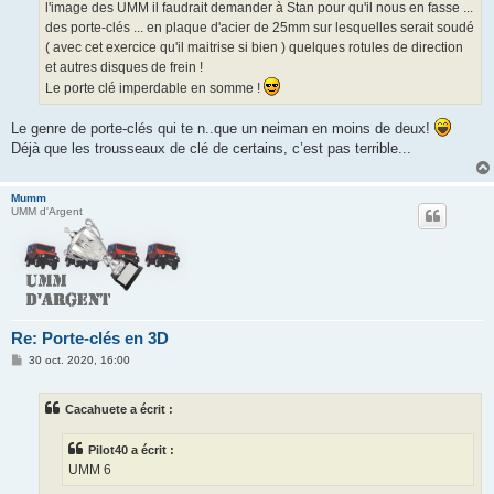
l'image des UMM il faudrait demander à Stan pour qu'il nous en fasse ...
des porte-clés ... en plaque d'acier de 25mm sur lesquelles serait soudé
( avec cet exercice qu'il maitrise si bien ) quelques rotules de direction
et autres disques de frein !
Le porte clé imperdable en somme !
Le genre de porte-clés qui te n..que un neiman en moins de deux!
Déjà que les trousseaux de clé de certains, c’est pas terrible...
Mumm
UMM d'Argent
Re: Porte-clés en 3D
M
30 oct. 2020, 16:00
e
s
s
Cacahuete a écrit :
a
g
e
Pilot40 a écrit :
UMM 6