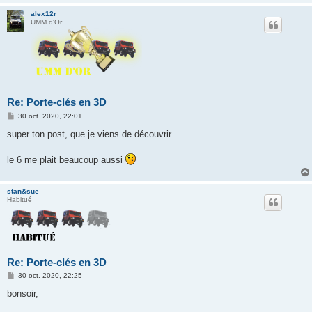
alex12r
UMM d'Or
Re: Porte-clés en 3D
M
30 oct. 2020, 22:01
e
s
super ton post, que je viens de découvrir.
s
a
g
le 6 me plait beaucoup aussi
e
stan&sue
Habitué
Re: Porte-clés en 3D
M
30 oct. 2020, 22:25
e
s
bonsoir,
s
a