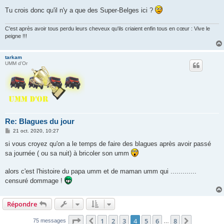
Tu crois donc qu'il n'y a que des Super-Belges ici ?
C'est après avoir tous perdu leurs cheveux qu'ils criaient enfin tous en cœur : Vive le
peigne !!!
tarkam
UMM d'Or
Re: Blagues du jour
M
21 oct. 2020, 10:27
e
s
si vous croyez qu'on a le temps de faire des blagues après avoir passé
s
sa journée ( ou sa nuit) à bricoler son umm
a
g
e
alors c'est l'histoire du papa umm et de maman umm qui .............
censuré dommage !
Répondre
Page
4
sur
8
1
2
3
4
5
6
8
Précédente
Suivante
75 messages
…