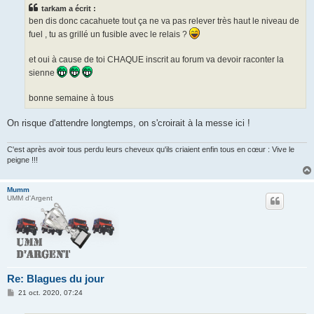
s
tarkam a écrit :
a
g
ben dis donc cacahuete tout ça ne va pas relever très haut le niveau de
e
fuel , tu as grillé un fusible avec le relais ?
et oui à cause de toi CHAQUE inscrit au forum va devoir raconter la
sienne
bonne semaine à tous
On risque d'attendre longtemps, on s'croirait à la messe ici !
C'est après avoir tous perdu leurs cheveux qu'ils criaient enfin tous en cœur : Vive le
peigne !!!
Mumm
UMM d'Argent
Re: Blagues du jour
M
21 oct. 2020, 07:24
e
s