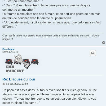
g
- ' C'est pour tuer mon mari...'
e
- ' Quoi ? Vous plaisantez ! Je ne peux pas vous vendre de quoi
commettre un meurtre !'
La femme ouvre alors son sac à main, et en sort une photo de son mari
en train de coucher avec la femme du pharmacien...
- ' Ah, évidemment, lui dit ce dernier, si vous avez une ordonnance c'est
différent...'
C'est après avoir tous perdu leurs cheveux qu'ils criaient enfin tous en cœur : Vive le
peigne !!!
Cacahuete
UMM d'Argent
Re: Blagues du jour
M
18 oct. 2020, 10:59
e
s
Un papa est assis dans l'autobus avec son fils sur les genoux. A une
s
station monte une superbe fille en minijupe. Alors le père fait à son
a
g
rejeton : 'Tu vas montrer que tu es un petit garçon bien élevé, tu vas
e
céder ta place à la dame...'