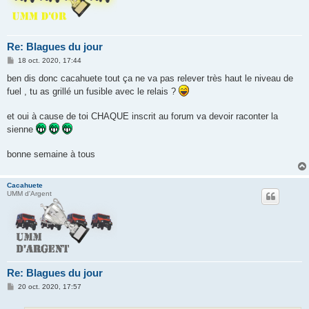
Re: Blagues du jour
M
18 oct. 2020, 17:44
e
s
ben dis donc cacahuete tout ça ne va pas relever très haut le niveau de
s
fuel , tu as grillé un fusible avec le relais ?
a
g
e
et oui à cause de toi CHAQUE inscrit au forum va devoir raconter la
sienne
bonne semaine à tous
Cacahuete
UMM d'Argent
Re: Blagues du jour
M
20 oct. 2020, 17:57
e
s