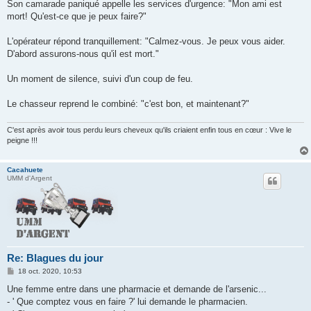
Son camarade paniqué appelle les services d'urgence: "Mon ami est
mort! Qu'est-ce que je peux faire?"
L'opérateur répond tranquillement: "Calmez-vous. Je peux vous aider.
D'abord assurons-nous qu'il est mort."
Un moment de silence, suivi d'un coup de feu.
Le chasseur reprend le combiné: "c'est bon, et maintenant?"
C'est après avoir tous perdu leurs cheveux qu'ils criaient enfin tous en cœur : Vive le
peigne !!!
Cacahuete
UMM d'Argent
Re: Blagues du jour
M
18 oct. 2020, 10:53
e
s
Une femme entre dans une pharmacie et demande de l'arsenic...
s
- ' Que comptez vous en faire ?' lui demande le pharmacien.
a