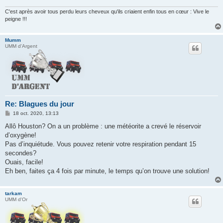
C'est après avoir tous perdu leurs cheveux qu'ils criaient enfin tous en cœur : Vive le
peigne !!!
Mumm
UMM d'Argent
Re: Blagues du jour
M
18 oct. 2020, 13:13
e
s
Allô Houston? On a un problème : une météorite a crevé le réservoir
s
d’oxygène!
a
g
Pas d’inquiétude. Vous pouvez retenir votre respiration pendant 15
e
secondes?
Ouais, facile!
Eh ben, faites ça 4 fois par minute, le temps qu’on trouve une solution!
tarkam
UMM d'Or