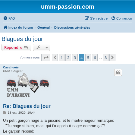
umm-passion.com
FAQ
S’enregistrer
Connexion
Index du forum
Général
Discussions générales
Blagues du jour
Répondre
Page
4
sur
8
1
2
3
4
5
6
8
Précédente
Suivante
75 messages
…
Cacahuete
UMM d'Argent
Re: Blagues du jour
M
18 oct. 2020, 10:44
e
s
Un petit garçon nage à la piscine, et le maître nageur remarque:
s
- "Tu nage si bien, mais qui t'a appris à nager comme ça"?
a
g
Le garçon répond:
e