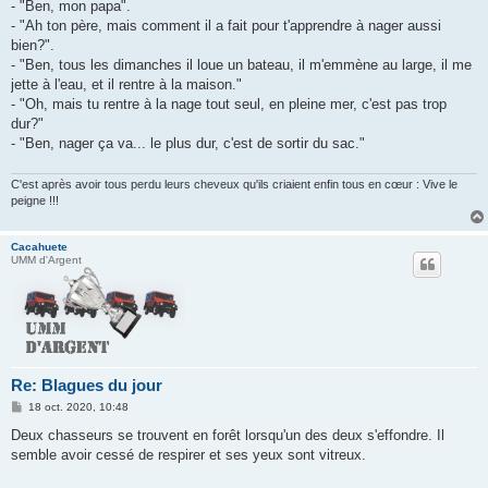
- "Ben, mon papa".
- "Ah ton père, mais comment il a fait pour t'apprendre à nager aussi
bien?".
- "Ben, tous les dimanches il loue un bateau, il m'emmène au large, il me
jette à l'eau, et il rentre à la maison."
- "Oh, mais tu rentre à la nage tout seul, en pleine mer, c'est pas trop
dur?"
- "Ben, nager ça va... le plus dur, c'est de sortir du sac."
C'est après avoir tous perdu leurs cheveux qu'ils criaient enfin tous en cœur : Vive le
peigne !!!
Cacahuete
UMM d'Argent
Re: Blagues du jour
M
18 oct. 2020, 10:48
e
s
Deux chasseurs se trouvent en forêt lorsqu'un des deux s'effondre. Il
s
semble avoir cessé de respirer et ses yeux sont vitreux.
a
g
e