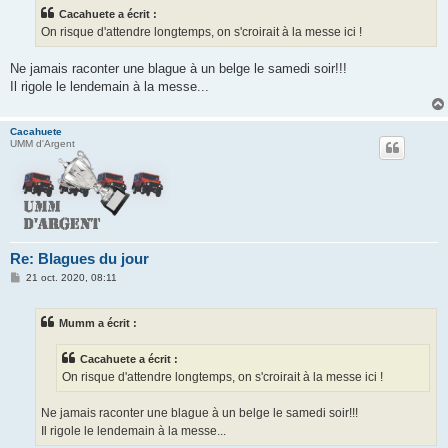
s
Cacahuete a écrit :
a
g
On risque d'attendre longtemps, on s'croirait à la messe ici !
e
Ne jamais raconter une blague à un belge le samedi soir!!!
Il rigole le lendemain à la messe...
Cacahuete
UMM d'Argent
Re: Blagues du jour
M
21 oct. 2020, 08:11
e
s
s
Mumm a écrit :
a
g
e
Cacahuete a écrit :
On risque d'attendre longtemps, on s'croirait à la messe ici !
Ne jamais raconter une blague à un belge le samedi soir!!!
Il rigole le lendemain à la messe...