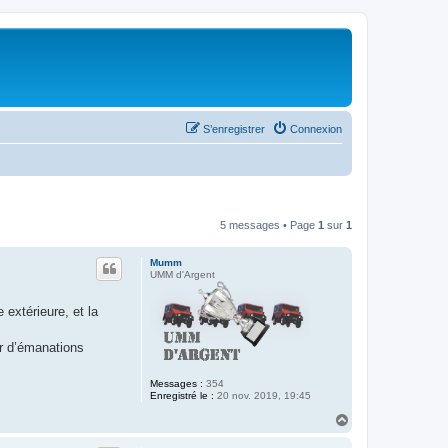
S’enregistrer
Connexion
5 messages • Page
1
sur
1
Mumm
UMM d'Argent
 extérieure, et la
ur d’émanations
Messages :
354
Enregistré le :
20 nov. 2019, 19:45
H
a
u