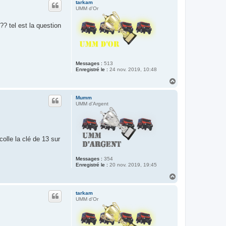
tarkam
t
UMM d'Or
? tel est la question
Messages :
513
Enregistré le :
24 nov. 2019, 10:48
H
a
u
Mumm
t
UMM d'Argent
olle la clé de 13 sur
Messages :
354
Enregistré le :
20 nov. 2019, 19:45
H
a
u
tarkam
t
UMM d'Or