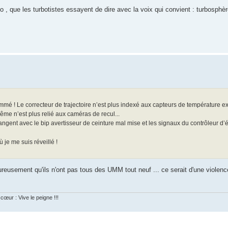
o , que les turbotistes essayent de dire avec la voix qui convient : turbosphè
mmé ! Le correcteur de trajectoire n’est plus indexé aux capteurs de température ext
ême n’est plus relié aux caméras de recul...
ngent avec le bip avertisseur de ceinture mal mise et les signaux du contrôleur d
je me suis réveillé !
reusement qu'ils n'ont pas tous des UMM tout neuf ... ce serait d'une violenc
cœur : Vive le peigne !!!