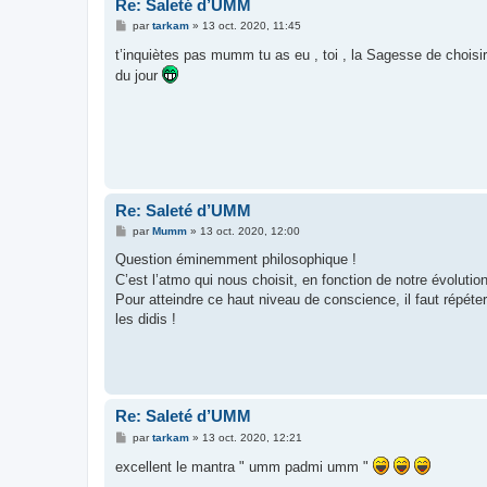
Re: Saleté d’UMM
M
par
tarkam
»
13 oct. 2020, 11:45
e
s
t’inquiètes pas mumm tu as eu , toi , la Sagesse de chois
s
du jour
a
g
e
Re: Saleté d’UMM
M
par
Mumm
»
13 oct. 2020, 12:00
e
s
Question éminemment philosophique !
s
C’est l’atmo qui nous choisit, en fonction de notre évolutio
a
g
Pour atteindre ce haut niveau de conscience, il faut répéte
e
les didis !
Re: Saleté d’UMM
M
par
tarkam
»
13 oct. 2020, 12:21
e
s
excellent le mantra " umm padmi umm "
s