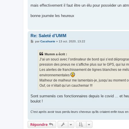
a
g
mais effectivement il faut être un élu pour posséder un atm
e
bonne journée les heureux
Re: Saleté d’UMM
M
par
Cacahuete
»
13 oct. 2020, 13:22
e
s
s
Mumm a écrit :
a
g
J’ai un souci avec l’ordinateur de bord qui s’est déprogra
e
pression des pneus ne s’affiche plus sur le GPS, qui lui m
Les alertes de franchissement de lignes blanches se méla
environnementales
Malheur de malheur me lamentais-je, jusqu’au moment où 
Ouf, ce n’était qu’un cauchemar !!!
Sont surmenés ces fonctionnaires depuis le covid ... et heu
boulot !
C'est après avoir tous perdu leurs cheveux qu'ils criaient enfin tous en 
Répondre