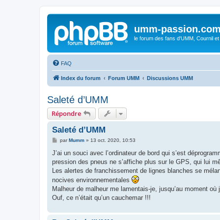
umm-passion.co
le forum des fans d'UMM, Cournil et
FAQ
Index du forum
Forum UMM
Discussions UMM
Saleté d’UMM
Répondre
Saleté d’UMM
M
par
Mumm
»
13 oct. 2020, 10:53
e
s
J’ai un souci avec l’ordinateur de bord qui s’est déprogramm
s
pression des pneus ne s’affiche plus sur le GPS, qui lui mê
a
g
Les alertes de franchissement de lignes blanches se mélan
e
nocives environnementales
Malheur de malheur me lamentais-je, jusqu’au moment où je
Ouf, ce n’était qu’un cauchemar !!!