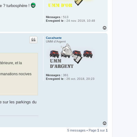
re ? turbosphère !
Messages :
513
Enregistré le :
24 nov. 2019, 10:48
H
a
u
Cacahuete
t
UMM d'Argent
érieure, et la
’émanations nocives
Messages :
361
Enregistré le :
26 oct. 2018, 20:23
e sur les parkings du
H
a
5 messages • Page
1
sur
1
u
t