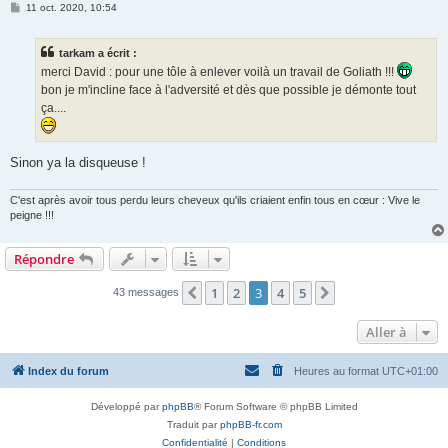
M
11 oct. 2020, 10:54
e
s
s
tarkam a écrit :
a
g
merci David : pour une tôle à enlever voilà un travail de Goliath !!!
e
bon je m'incline face à l'adversité et dès que possible je démonte tout
ça....
Sinon ya la disqueuse !
C'est après avoir tous perdu leurs cheveux qu'ils criaient enfin tous en cœur : Vive le
peigne !!!
Répondre
1
2
3
4
5
Précédente
Suivante
43 messages
Aller à
Index du forum
Heures au format
UTC+01:00
Développé par
phpBB
® Forum Software © phpBB Limited
Traduit par
phpBB-fr.com
Confidentialité
|
Conditions