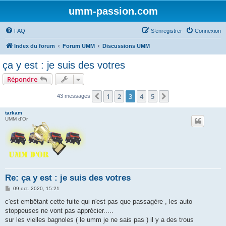
umm-passion.com
FAQ
S’enregistrer
Connexion
Index du forum
Forum UMM
Discussions UMM
ça y est : je suis des votres
Répondre
1
2
3
4
5
Précédente
Suivante
43 messages
tarkam
UMM d'Or
Re: ça y est : je suis des votres
M
09 oct. 2020, 15:21
e
s
c'est embêtant cette fuite qui n'est pas que passagère , les auto
s
stoppeuses ne vont pas apprécier.....
a
g
sur les vielles bagnoles ( le umm je ne sais pas ) il y a des trous
e