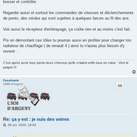
bosser et contrôler.
Regarder aussi et surtout les commandes de vitesses et déclenchements
de ponts, des rotules qui sont sujettes à quelques farces au fil des ans.
Voir aussi le récepteur d'embrayage, ça coûte rien et au moins c'est fait.
Pis en démontant ces tôles tu pourras aussi en profiter pour changer ton
radiateur de chauffage ( de renault 4 ) ainsi tu n'auras plus besoin d'y
revenir .
C'est après avoir tous perdu leurs cheveux qu'ils criaient enfin tous en cœur : Vive le
peigne !!!
Cacahuete
UMM d'Argent
Re: ça y est : je suis des votres
M
09 oct. 2020, 18:03
e
s
s