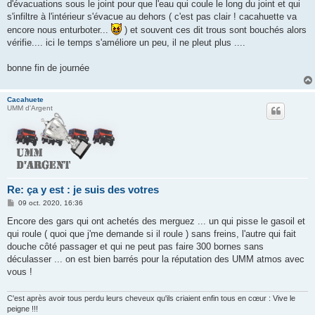
d'évacuations sous le joint pour que l'eau qui coule le long du joint et qui
s'infiltre à l'intérieur s'évacue au dehors ( c'est pas clair ! cacahuette va
encore nous enturboter...
) et souvent ces dit trous sont bouchés alors
vérifie.... ici le temps s'améliore un peu, il ne pleut plus ....
bonne fin de journée
Cacahuete
UMM d'Argent
Re: ça y est : je suis des votres
M
09 oct. 2020, 16:36
e
s
Encore des gars qui ont achetés des merguez ... un qui pisse le gasoil et
s
qui roule ( quoi que j'me demande si il roule ) sans freins, l'autre qui fait
a
g
douche côté passager et qui ne peut pas faire 300 bornes sans
e
déculasser ... on est bien barrés pour la réputation des UMM atmos avec
vous !
C'est après avoir tous perdu leurs cheveux qu'ils criaient enfin tous en cœur : Vive le
peigne !!!