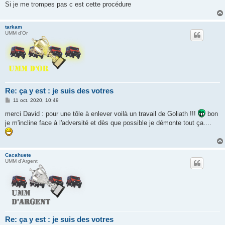
Si je me trompes pas c est cette procédure
tarkam
UMM d'Or
Re: ça y est : je suis des votres
M
11 oct. 2020, 10:49
e
s
merci David : pour une tôle à enlever voilà un travail de Goliath !!!
bon
s
je m'incline face à l'adversité et dès que possible je démonte tout ça....
a
g
e
Cacahuete
UMM d'Argent
Re: ça y est : je suis des votres