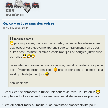
Re: ça y est : je suis des votres
M
09 oct. 2020, 16:54
e
s
s
tarkam a écrit :
a
g
je vous prierais, monsieur cacahuète , de laisser les adultes entre
e
eux, et pour votre gouverne apprenez que contrairement à un de vos
autres post, les moteurs atmo diesels n'ont pas de bougies , lumineuse
ou non....
j'ai rapidement jeté un oeil sur la dite fuite, c'est du coté de la pompe de
fuel....évidemment inaccessible...
pas de freins, pas de pompe....tout
se simplifie de jour en jour
bon week-end
L'idéal c'est de démonter le tunnel intérieur et de faire un " ketchup
"
complet de tout ce qui se trouve en dessous et derrières ces plaques.
C'est du boulot mais au moins tu as davantage d'accessibilité pour