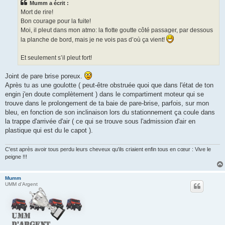
Mumm a écrit :
a
g
Mort de rire!
e
Bon courage pour la fuite!
Moi, il pleut dans mon atmo: la flotte goutte côté passager, par dessous
la planche de bord, mais je ne vois pas d’où ça vient!
Et seulement s’il pleut fort!
Joint de pare brise poreux.
Après tu as une goulotte ( peut-être obstruée quoi que dans l'état de ton
engin j'en doute complètement ) dans le compartiment moteur qui se
trouve dans le prolongement de ta baie de pare-brise, parfois, sur mon
bleu, en fonction de son inclinaison lors du stationnement ça coule dans
la trappe d'arrivée d'air ( ce qui se trouve sous l'admission d'air en
plastique qui est du le capot ).
C'est après avoir tous perdu leurs cheveux qu'ils criaient enfin tous en cœur : Vive le
peigne !!!
Mumm
UMM d'Argent