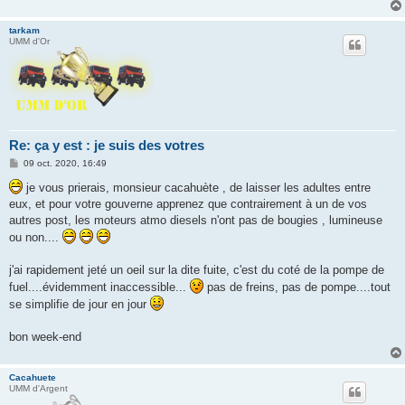
tarkam
UMM d'Or
Re: ça y est : je suis des votres
M
09 oct. 2020, 16:49
e
s
je vous prierais, monsieur cacahuète , de laisser les adultes entre
s
eux, et pour votre gouverne apprenez que contrairement à un de vos
a
g
autres post, les moteurs atmo diesels n'ont pas de bougies , lumineuse
e
ou non....
j'ai rapidement jeté un oeil sur la dite fuite, c'est du coté de la pompe de
fuel....évidemment inaccessible...
pas de freins, pas de pompe....tout
se simplifie de jour en jour
bon week-end
Cacahuete
UMM d'Argent