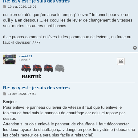
Re: ça y est : je suis des votres
M
10 oct. 2020, 15:06
e
s
oui bien sûr dès que j'en aurai le temps j' "ouvre " le tunnel pour voir ce
s
qu'il y a en dessous....les coquilles de levier de changement de vitesses
a
g
sont mortes les autres sont bonnes
e
à ce propos comment enlèves-tu les pommeaux de leviers , en force ou
faut -il dévisser ????
david 31
Habitué
Re: ça y est : je suis des votres
M
11 oct. 2020, 06:51
e
s
Bonjour
s
Pour enlevé le panneau du levier de vitesse il faut que tu enlève le
a
g
tableau de bord puis le panneau de chauffage car celui-ci repose par-
e
dessus
Attention si tu dois enlevé le panneau de chauffage il faut déconnecter
les deux tuyaux de chauffage ça vidange un peux le système ( debranche
les côtés moteur cela sera plus facile a rebranché)