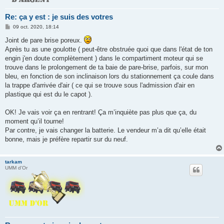
Re: ça y est : je suis des votres
M
09 oct. 2020, 18:14
e
s
Joint de pare brise poreux.
s
Après tu as une goulotte ( peut-être obstruée quoi que dans l'état de ton
a
g
engin j'en doute complètement ) dans le compartiment moteur qui se
e
trouve dans le prolongement de ta baie de pare-brise, parfois, sur mon
bleu, en fonction de son inclinaison lors du stationnement ça coule dans
la trappe d'arrivée d'air ( ce qui se trouve sous l'admission d'air en
plastique qui est du le capot ).
OK! Je vais voir ça en rentrant! Ça m’inquiète pas plus que ça, du
moment qu’il tourne!
Par contre, je vais changer la batterie. Le vendeur m’a dit qu’elle était
bonne, mais je préfère repartir sur du neuf.
tarkam
UMM d'Or