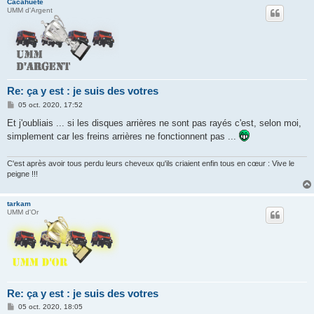
Cacahuete
UMM d'Argent
Re: ça y est : je suis des votres
M
05 oct. 2020, 17:52
e
s
Et j'oubliais ... si les disques arrières ne sont pas rayés c'est, selon moi,
s
simplement car les freins arrières ne fonctionnent pas ...
a
g
e
C'est après avoir tous perdu leurs cheveux qu'ils criaient enfin tous en cœur : Vive le
peigne !!!
tarkam
UMM d'Or
Re: ça y est : je suis des votres
M
05 oct. 2020, 18:05