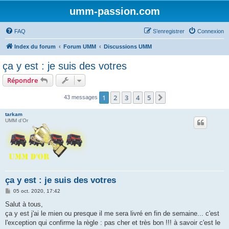
umm-passion.com
FAQ
S’enregistrer
Connexion
Index du forum
Forum UMM
Discussions UMM
ça y est : je suis des votres
Répondre
1
2
3
4
5
Suivante
43 messages
tarkam
UMM d'Or
ça y est : je suis des votres
M
05 oct. 2020, 17:42
e
s
Salut à tous,
s
ça y est j'ai le mien ou presque il me sera livré en fin de semaine... c'est
a
g
l'exception qui confirme la règle : pas cher et très bon !!! à savoir c'est le
e