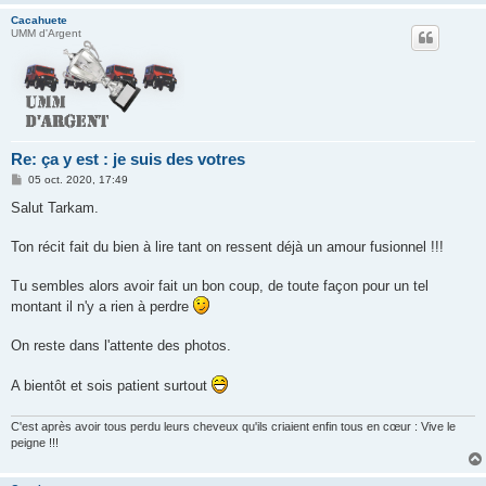
Cacahuete
UMM d'Argent
Re: ça y est : je suis des votres
M
05 oct. 2020, 17:49
e
s
Salut Tarkam.
s
a
g
Ton récit fait du bien à lire tant on ressent déjà un amour fusionnel !!!
e
Tu sembles alors avoir fait un bon coup, de toute façon pour un tel
montant il n'y a rien à perdre
On reste dans l'attente des photos.
A bientôt et sois patient surtout
C'est après avoir tous perdu leurs cheveux qu'ils criaient enfin tous en cœur : Vive le
peigne !!!