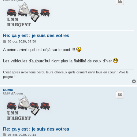
UMM d'Argent
Re: ça y est : je suis des votres
M
06 oct. 2020, 07:50
e
s
A peine arrivé qu'il est déjà sur le pont !!!
s
a
g
Les véhicules d'aujourd'hui n'ont plus la fiabilité de ceux d'hier
e
C'est après avoir tous perdu leurs cheveux qu'ils criaient enfin tous en cœur : Vive le
peigne !!!
Mumm
UMM d'Argent
Re: ça y est : je suis des votres
M
06 oct. 2020, 09:44