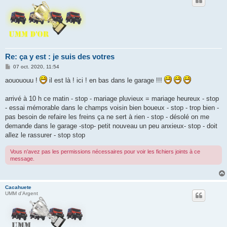
Re: ça y est : je suis des votres
M
07 oct. 2020, 11:54
e
s
aouououu !
il est là ! ici ! en bas dans le garage !!!
s
a
g
arrivé à 10 h ce matin - stop - mariage pluvieux = mariage heureux - stop
e
- essai mémorable dans le champs voisin bien boueux - stop - trop bien -
pas besoin de refaire les freins ça ne sert à rien - stop - désolé on me
demande dans le garage -stop- petit nouveau un peu anxieux- stop - doit
allez le rassurer - stop stop
Vous n’avez pas les permissions nécessaires pour voir les fichiers joints à ce
message.
Cacahuete
UMM d'Argent