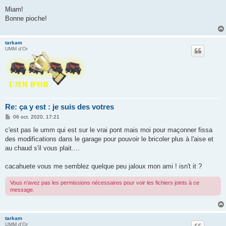
e
s
Miam!
s
Bonne pioche!
a
g
e
tarkam
UMM d'Or
Re: ça y est : je suis des votres
M
06 oct. 2020, 17:21
e
s
c'est pas le umm qui est sur le vrai pont mais moi pour maçonner fissa
s
des modifications dans le garage pour pouvoir le bricoler plus à l'aise et
a
g
au chaud s'il vous plait....
e
cacahuete vous me semblez quelque peu jaloux mon ami ! isn't it ?
Vous n’avez pas les permissions nécessaires pour voir les fichiers joints à ce
message.
tarkam
UMM d'Or