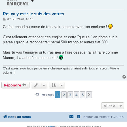
Re: ça y est : je suis des votres
M
07 oct. 2020, 16:16
e
s
Ca fait chaud au coeur de te savoir heureux avec ton enclume !
s
a
g
C'est tellement attachant ces engins et cette "gueule " en photo sur le
e
plateau qu'on le reconnaitrait parmi 500 twingo et autres fiat 500.
Mais tu vas t'ennuyer si tu n'as rien à faire dessus, fallait faire comme
Mumm, il a acheté le sien en kit !
C'est après avoir tous perdu leurs cheveux qu'ils criaient enfin tous en cœur : Vive le
peigne !!!
Répondre
1
2
3
4
5
Suivante
43 messages
Aller à
Index du forum
Heures au format
UTC+01:00
Développé par
phpBB
® Forum Software © phpBB Limited