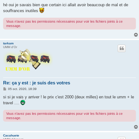
e
s
hé oui je savais bien que certain ici allait avoir beaucoup de mal et de
s
souffrances inutiles
a
g
e
Vous n’avez pas les permissions nécessaires pour voir les fichiers joints à ce
message.
tarkam
UMM d'Or
Re: ça y est : je suis des votres
M
05 oct. 2020, 18:39
e
s
si si je vais y arriver ! le prix c'est 2000 (deux milles) en tout le umm + le
s
travel ....
a
g
e
Vous n’avez pas les permissions nécessaires pour voir les fichiers joints à ce
message.
Cacahuete