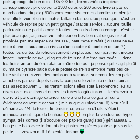
pick up rouge du bon coin : 185 000 km, freins arrières inopérant ....
atmosphèrique , prix de vente 1900 euros et 200 euros livré si pas de
marchandage du prix ( 600bornes entre sisteron et charolles) et bien je
suis allé le voir et en 5 minutes l'affaire était conclue parce que : c'est un
véhicule de reprise par un petit garage / station service , aucune rouille
perforante nulle part il a passé toutes ses nuits dans un garage ! c'est le
plus beau que j'ai jamais vu , intérieur en très bon état sièges nickel
protégés par une espèce de housse , haut moteur refait ( culasse neuve
suite à une fissuration au niveau d'un injecteur à combien de km ? )
toutes les durites de refroidissement remplacées , compartiment moteur
impec , batterie neuve , disques de frein neuf même pas rayés.... donc
les freins arr ont du être refait en même temps : je pense qu'il s'agit plutôt
du maître cylindre parce que la pédale de frein s'enfonce mais pas de
fuite visible au niveau des tambours à voir mais surement les coupelles
arrachées par des dépots dans la pompe si le véhicule ne fonctionnait
pas assez souvent ... les transmissions elles sont à reprendre : jeu au
niveau des croisillons et entres les tubes longitudinaux ... le réservoir a
été refait par étamage extérieur suite à une fuite de gaz oil qui à
évidement couvert le dessous ( mieux que du blackson !!!) bien sûr il
démarre au 1/4 de tour et le témoins de pression d'huile s"éteint
immédiatement...que du bonheur
en plus le vendeur est hyper
sympa, très correct (il s'occupe des papiers garagistes ) géniaaaaaal ....
bon je me bats avec le format des photos en piéces jointe et je vous les
poste ..... vavavoum !!!! à bientôt Tarkam