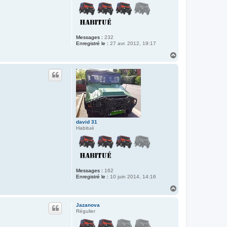
Messages :
232
Enregistré le :
27 avr. 2012, 19:17
H
a
u
t
david 31
Habitué
Messages :
162
Enregistré le :
10 juin 2014, 14:16
H
a
u
Jazanova
t
Régulier