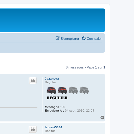
S’enregistrer
Connexion
8 messages • Page
1
sur
1
Jazanova
Régulier
Messages :
90
Enregistré le :
04 sept. 2016, 22:04
H
a
u
laurent5064
t
Habitué