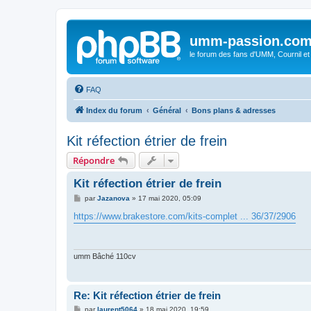
umm-passion.co
le forum des fans d'UMM, Cournil et
FAQ
Index du forum
Général
Bons plans & adresses
Kit réfection étrier de frein
Répondre
Kit réfection étrier de frein
M
par
Jazanova
»
17 mai 2020, 05:09
e
s
https://www.brakestore.com/kits-complet ... 36/37/2906
s
a
g
e
umm Bâché 110cv
Re: Kit réfection étrier de frein
M
par
laurent5064
»
18 mai 2020, 19:59