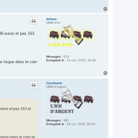
H
a
u
tarkam
t
UMM d'Or
8 euros et pas 163
Messages :
513
Enregistré le :
24 nov. 2019, 10:48
e risque dans le coin
H
a
u
Cacahuete
t
UMM d'Argent
uros et pas 163 et
Messages :
361
Enregistré le :
26 oct. 2018, 20:23
risque dans le coin se