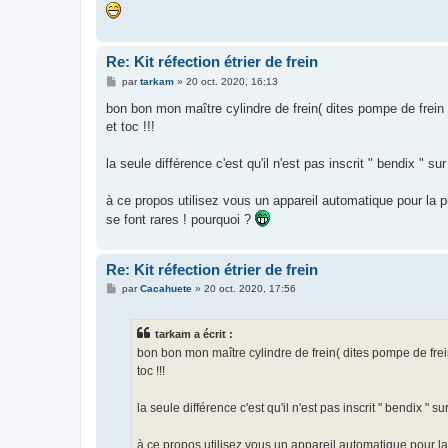
Re: Kit réfection étrier de frein
M
par
tarkam
»
20 oct. 2020, 16:13
e
s
bon bon mon maître cylindre de frein( dites pompe de frein 
s
et toc !!!
a
g
e
la seule différence c'est qu'il n'est pas inscrit " bendix " su
à ce propos utilisez vous un appareil automatique pour la 
se font rares ! pourquoi ?
Re: Kit réfection étrier de frein
M
par
Cacahuete
»
20 oct. 2020, 17:56
e
s
s
tarkam a écrit :
a
g
bon bon mon maître cylindre de frein( dites pompe de frei
e
toc !!!
la seule différence c'est qu'il n'est pas inscrit " bendix " su
à ce propos utilisez vous un appareil automatique pour l