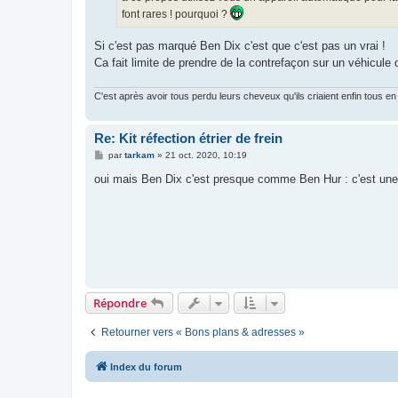
font rares ! pourquoi ?
Si c'est pas marqué Ben Dix c'est que c'est pas un vrai !
Ca fait limite de prendre de la contrefaçon sur un véhicule 
C'est après avoir tous perdu leurs cheveux qu'ils criaient enfin tous en 
Re: Kit réfection étrier de frein
M
par
tarkam
»
21 oct. 2020, 10:19
e
s
oui mais Ben Dix c'est presque comme Ben Hur : c'est une
s
a
g
e
Répondre
Retourner vers « Bons plans & adresses »
Index du forum