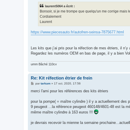
s
laurent5064 a écrit :
a
g
Bonsoir, si je me trompe que quelqu'un me corrige mais le
e
Cordialement
Laurent
https://www.piecesauto.fr/autofren-seinsa-7875677.html
Les kits que j’ai pris pour la réfection de mes étriers, il n’
Regardez les numéros OEM en bas de page, il y a bien Vol
umm Bâché 110cv
Re: Kit réfection étrier de frein
M
par
tarkam
»
17 oct. 2020, 17:56
e
s
merci l'ami pour les références des kits étriers
s
a
g
pour la pompe( = maître cylindre ) il y a actuellement des
e
9 peugeot ...la référence peugeot 460148/4601-48 est la 
même maître cylindre à 163 euros !!!
je devrais recevoir la mienne la semaine prochaine...actuelle