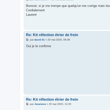
e
s
Bonsoir, si je me trompe que quelqu'un me corrige mais les 
s
Cordialement
a
g
Laurent
e
Re: Kit réfection étrier de frein
M
par
david 31
»
20 mai 2020, 09:39
e
s
Oui je le confirme
s
a
g
e
Re: Kit réfection étrier de frein
M
par
Jazanova
»
20 mai 2020, 12:20
e
s