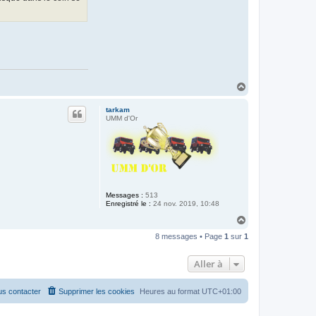
H
a
u
tarkam
t
UMM d'Or
Messages :
513
Enregistré le :
24 nov. 2019, 10:48
H
a
8 messages • Page
1
sur
1
u
t
Aller à
s contacter
Supprimer les cookies
Heures au format
UTC+01:00