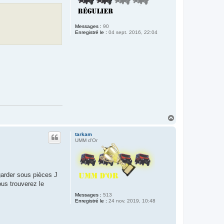
Messages :
90
Enregistré le :
04 sept. 2016, 22:04
H
a
u
tarkam
t
UMM d'Or
garder sous pièces J
us trouverez le
Messages :
513
Enregistré le :
24 nov. 2019, 10:48