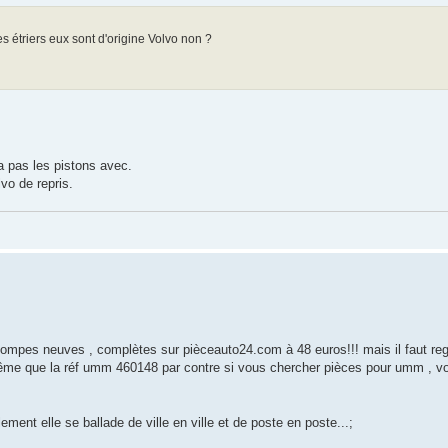
s étriers eux sont d'origine Volvo non ?
y a pas les pistons avec.
vo de repris.
 pompes neuves , complètes sur pièceauto24.com à 48 euros!!! mais il faut re
même que la réf umm 460148 par contre si vous chercher pièces pour umm , vo
ment elle se ballade de ville en ville et de poste en poste...;