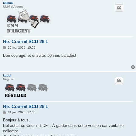
Mumm
UMM d'Argent
Re: Cournil SCD 28 L
M
26 mai 2020, 15:22
e
s
Bon courage, et ensuite, bonnes balades!
s
a
g
e
kaubi
Régulier
Re: Cournil SCD 28 L
M
01 juin 2020, 17:35
e
s
Bonjour à tous,
s
Bel achat ce Cournil EDF... À garder dans cette version car véritable
a
g
collector...
e