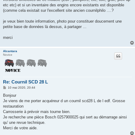
etc etc) et si un inventaire des engins encore existants est disponible
(comme cela existait sur l'excellent site ancien cournilphilo ....?
je veux bien toute information, photo pour constituer doucement une
petite base de données là dessus, à partager ...
merci
Alcantara
Novice
Re: Cournil SCD 28 L
M
10 mai 2020, 20:44
e
s
Bonjour
s
Je viens de me porter acquéreur d un cournil scd28 L de l edf. Grosse
a
g
restauration
e
Carrosserie à prévoir mais tourne bien.
Je recherche une pièce Bosch 0257900025 qui sert au démarrage ainsi
qu' une revue technique.
Merci de votre aide.