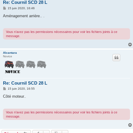
Re: Cournil SCD 28 L
M
15 juin 2020, 16:46
e
s
Aménagement arrière.. .
s
a
g
e
Vous n’avez pas les permissions nécessaires pour voir les fichiers joints à ce
message.
Alcantara
Novice
Re: Cournil SCD 28 L
M
15 juin 2020, 16:55
e
s
Côté moteur..
s
a
g
e
Vous n’avez pas les permissions nécessaires pour voir les fichiers joints à ce
message.