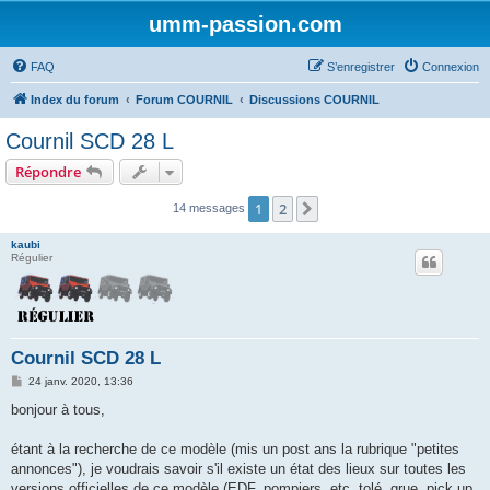
umm-passion.com
FAQ
S’enregistrer
Connexion
Index du forum
Forum COURNIL
Discussions COURNIL
Cournil SCD 28 L
Répondre
1
2
Suivante
14 messages
kaubi
Régulier
Cournil SCD 28 L
M
24 janv. 2020, 13:36
e
s
bonjour à tous,
s
a
g
étant à la recherche de ce modèle (mis un post ans la rubrique "petites
e
annonces"), je voudrais savoir s'il existe un état des lieux sur toutes les
versions officielles de ce modèle (EDF, pompiers, etc, tolé, grue, pick up