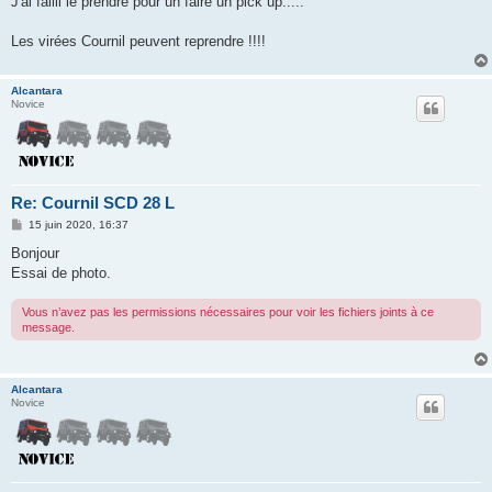
J'ai failli le prendre pour un faire un pick up.....
Les virées Cournil peuvent reprendre !!!!
Alcantara
Novice
Re: Cournil SCD 28 L
M
15 juin 2020, 16:37
e
s
Bonjour
s
Essai de photo.
a
g
e
Vous n’avez pas les permissions nécessaires pour voir les fichiers joints à ce
message.
Alcantara
Novice