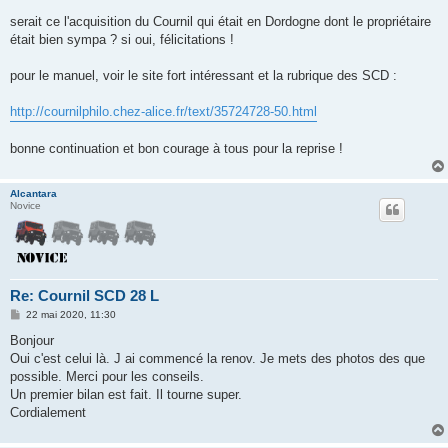
a
g
serait ce l'acquisition du Cournil qui était en Dordogne dont le propriétaire
e
était bien sympa ? si oui, félicitations !
pour le manuel, voir le site fort intéressant et la rubrique des SCD :
http://cournilphilo.chez-alice.fr/text/35724728-50.html
bonne continuation et bon courage à tous pour la reprise !
Alcantara
Novice
Re: Cournil SCD 28 L
M
22 mai 2020, 11:30
e
s
Bonjour
s
Oui c'est celui là. J ai commencé la renov. Je mets des photos des que
a
g
possible. Merci pour les conseils.
e
Un premier bilan est fait. Il tourne super.
Cordialement