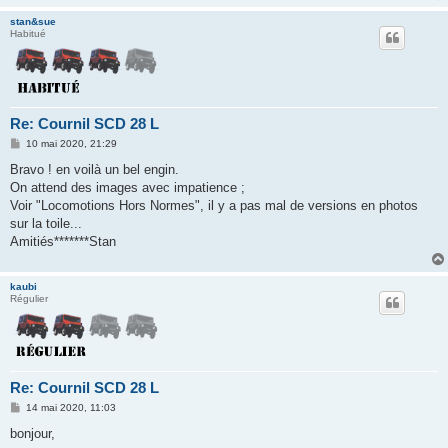
stan&sue
Habitué
Re: Cournil SCD 28 L
M
10 mai 2020, 21:29
e
s
Bravo ! en voilà un bel engin.
s
On attend des images avec impatience ;
a
g
Voir "Locomotions Hors Normes", il y a pas mal de versions en photos
e
sur la toile...
Amitiés*******Stan
kaubi
Régulier
Re: Cournil SCD 28 L
M
14 mai 2020, 11:03
e
s
bonjour,
s