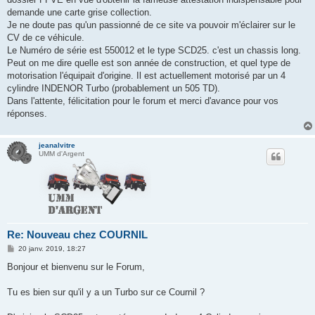
demande une carte grise collection.
Je ne doute pas qu'un passionné de ce site va pouvoir m'éclairer sur le
CV de ce véhicule.
Le Numéro de série est 550012 et le type SCD25. c'est un chassis long.
Peut on me dire quelle est son année de construction, et quel type de
motorisation l'équipait d'origine. Il est actuellement motorisé par un 4
cylindre INDENOR Turbo (probablement un 505 TD).
Dans l'attente, félicitation pour le forum et merci d'avance pour vos
réponses.
jeanalvitre
UMM d'Argent
Re: Nouveau chez COURNIL
M
20 janv. 2019, 18:27
e
s
Bonjour et bienvenu sur le Forum,
s
a
g
Tu es bien sur qu'il y a un Turbo sur ce Cournil ?
e