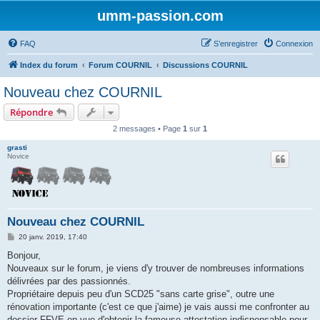
umm-passion.com
FAQ
S’enregistrer
Connexion
Index du forum
Forum COURNIL
Discussions COURNIL
Nouveau chez COURNIL
Répondre
2 messages • Page
1
sur
1
grasti
Novice
Nouveau chez COURNIL
M
20 janv. 2019, 17:40
e
s
Bonjour,
s
Nouveaux sur le forum, je viens d'y trouver de nombreuses informations
a
g
délivrées par des passionnés.
e
Propriétaire depuis peu d'un SCD25 "sans carte grise", outre une
rénovation importante (c'est ce que j'aime) je vais aussi me confronter au
dossier FFVE en vue d'obtenir la fameuse attestation indispensable pour