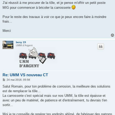
g
J'ai réussit à me procurer de la tôle, et je pense m'offrir un petit poste
e
MIG pour commencer à bricoler la carrosserie
Pour le reste des travaux à voir ce que je peux encore faire à moindre
frais...
Merci
beny 19
UMM d'Argent
Re: UMM VS nouveau CT
M
24 mai 2018, 05:58
e
s
Salut Romain, pour ton problème de corrosion, la meilleure des solutions
s
est de remplacer la tôle...
a
g
La carrosserie c'est spécial mais sur nos UMM, la tôle est épaisse et
e
avec un peu de matériel, de patience et d'entraînement, tu devrais t'en
sortir...
Moi je te conseille de repérer tes endroits abîmé, de fabriquer des patrons