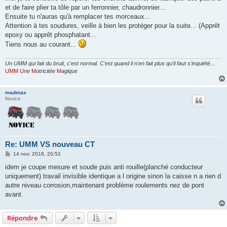
et de faire plier ta tôle par un ferronnier, chaudronnier...
Ensuite tu n'auras qu'à remplacer tes morceaux...
Attention à tes soudures, veille à bien les protéger pour la suite... (Apprêt
epoxy ou apprêt phosphatant...
Tiens nous au courant...
Un UMM qui fait du bruit, c'est normal. C'est quand il n'en fait plus qu'il faut s'inquiété...
UMM
U
ne
M
otricitée
M
agique
madmax
Novice
Re: UMM VS nouveau CT
M
14 nov. 2018, 20:52
e
s
idem je coupe mesure et soude puis anti rouille(planché conducteur
s
uniquement) travail invisible identique a l origine sinon la caisse n a rien d
a
g
autre niveau corrosion,maintenant problème roulements nez de pont
e
avant.
Répondre