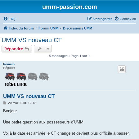
umm-passion.com
FAQ
S’enregistrer
Connexion
Index du forum
Forum UMM
Discussions UMM
UMM VS nouveau CT
Répondre
5 messages • Page
1
sur
1
Romain
Régulier
UMM VS nouveau CT
M
20 mai 2018, 12:18
e
s
Bonjour,
s
a
g
Une petite question aux possesseurs d'UMM.
e
Voilà la date est arrivée le CT change et devient plus difficile à passer.