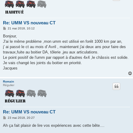
Re: UMM VS nouveau CT
M
21 mai 2018, 10:12
e
s
Bonjour,
s
J'ai le même problème ,mon umm est utilisé en forêt 1000 km par an,
a
g
j' ai passé le ct au mois d' Avril , maintenant j'ai deux ans pour faire des
e
travaux,fuite au boitier DA, tôlerie ,jeu aux articulations.
Le point positif de l'umm par rapport à d'autres 4x4 ,le châssis est solide.
Je vais changé les joints du boitier en priorité.
Jacques
Romain
Régulier
Re: UMM VS nouveau CT
M
23 mai 2018, 20:27
e
s
Ah ça fait plaisir de lire vos expériences avec cette bête....
s
a