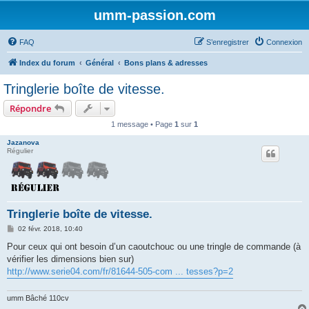
umm-passion.com
FAQ
S’enregistrer
Connexion
Index du forum
Général
Bons plans & adresses
Tringlerie boîte de vitesse.
Répondre
1 message • Page
1
sur
1
Jazanova
Régulier
Tringlerie boîte de vitesse.
M
02 févr. 2018, 10:40
e
s
Pour ceux qui ont besoin d’un caoutchouc ou une tringle de commande (à
s
vérifier les dimensions bien sur)
a
g
http://www.serie04.com/fr/81644-505-com ... tesses?p=2
e
umm Bâché 110cv