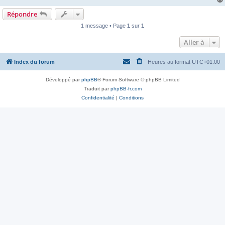
Répondre
1 message • Page
1
sur
1
Aller à
Index du forum
Heures au format
UTC+01:00
Développé par
phpBB
® Forum Software © phpBB Limited
Traduit par
phpBB-fr.com
Confidentialité
|
Conditions