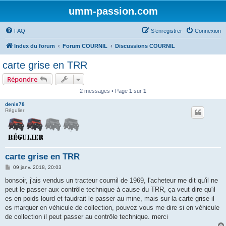
umm-passion.com
FAQ
S’enregistrer
Connexion
Index du forum
Forum COURNIL
Discussions COURNIL
carte grise en TRR
Répondre
2 messages • Page
1
sur
1
denis78
Régulier
carte grise en TRR
M
09 janv. 2018, 20:03
e
s
bonsoir, j'ais vendus un tracteur cournil de 1969, l'acheteur me dit qu'il ne
s
peut le passer aux contrôle technique à cause du TRR, ça veut dire qu'il
a
g
es en poids lourd et faudrait le passer au mine, mais sur la carte grise il
e
es marquer en véhicule de collection, pouvez vous me dire si en véhicule
de collection il peut passer au contrôle technique. merci