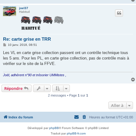
joel37
Habitué
Re: carte grise en TRR
M
10 janv. 2018, 08:51
e
s
Les VL en carte grise collection passent ont un contrôle technique tous
s
les 5 ans. Pour les PL, en carte grise collection, pas de contrôle mais à
a
g
vérifier sur le site de la FFVE.
e
Joël, adhérent n°90 et trésorier UMMistes ,
Répondre
2 messages • Page
1
sur
1
Aller à
Index du forum
Heures au format
UTC+01:00
Développé par
phpBB
® Forum Software © phpBB Limited
Traduit par
phpBB-fr.com