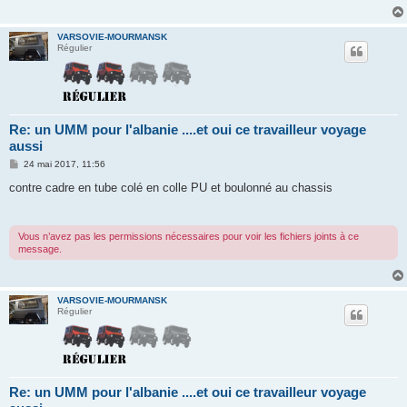
VARSOVIE-MOURMANSK
Régulier
Re: un UMM pour l'albanie ....et oui ce travailleur voyage
aussi
M
24 mai 2017, 11:56
e
s
contre cadre en tube colé en colle PU et boulonné au chassis
s
a
g
e
Vous n’avez pas les permissions nécessaires pour voir les fichiers joints à ce
message.
VARSOVIE-MOURMANSK
Régulier
Re: un UMM pour l'albanie ....et oui ce travailleur voyage