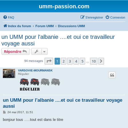
umm-passion.com
FAQ
S’enregistrer
Connexion
Index du forum
Forum UMM
Discussions UMM
un UMM pour l'albanie ....et oui ce travailleur
voyage aussi
Répondre
Page
1
sur
10
1
2
3
4
5
10
Suivante
94 messages
…
VARSOVIE-MOURMANSK
Régulier
un UMM pour l'albanie ....et oui ce travailleur voyage
aussi
M
24 mai 2017, 11:51
e
s
bonjour tous .....tout est dans le titre
s
a