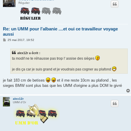
Régulier
Re: un UMM pour l'albanie ....et oui ce travailleur voyage
aussi
M
25 mai 2017, 19:52
e
s
s
alex12r a écrit :
a
g
ta modif ne te réhausse pas trop l' assise des sièges
e
je dis ça car je suis grand et je voudrais pas cogner au plafond
je fait 183 cm de betises
et il me reste 10cm au plafond , les
sieges BMW sont plus bas que les UMM d'origine a plus DOM le givré
alex12r
UMM d'Or