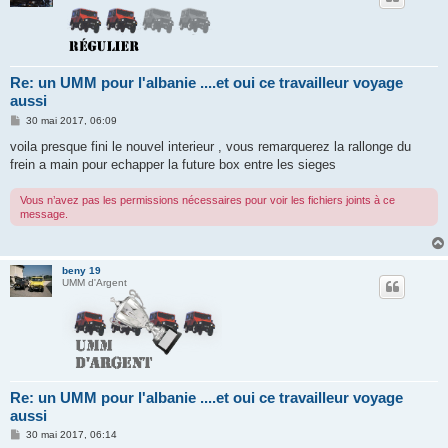
Re: un UMM pour l'albanie ....et oui ce travailleur voyage
aussi
M
30 mai 2017, 06:09
e
s
voila presque fini le nouvel interieur , vous remarquerez la rallonge du
s
frein a main pour echapper la future box entre les sieges
a
g
e
Vous n’avez pas les permissions nécessaires pour voir les fichiers joints à ce
message.
beny 19
UMM d'Argent
Re: un UMM pour l'albanie ....et oui ce travailleur voyage
aussi
M
30 mai 2017, 06:14
e