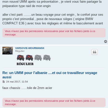
g
mon nouvel UMM après sa présentation , je vient vous faire partager la
e
préparation type raid de mon engin
aller c'est parti ........un beau voyage pour cet engin , le confort pour ses
proprio c'est primordial , pose de nouveaux sièges ( origine BMW
COMPACT E36 ) avec tous les réglages et même le basculement avant
Vous n’avez pas les permissions nécessaires pour voir les fichiers joints à ce
message.
VARSOVIE-MOURMANSK
Régulier
Re: un UMM pour l'albanie ....et oui ce travailleur voyage
aussi
M
24 mai 2017, 11:54
e
s
faux chassis ......tole de 2mm acier
s
a
g
e
Vous n’avez pas les permissions nécessaires pour voir les fichiers joints à ce
message.