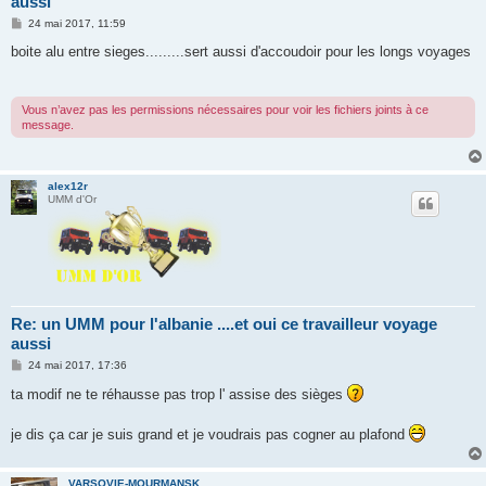
aussi
M
24 mai 2017, 11:59
e
s
boite alu entre sieges.........sert aussi d'accoudoir pour les longs voyages
s
a
g
e
Vous n’avez pas les permissions nécessaires pour voir les fichiers joints à ce
message.
alex12r
UMM d'Or
Re: un UMM pour l'albanie ....et oui ce travailleur voyage
aussi
M
24 mai 2017, 17:36
e
s
ta modif ne te réhausse pas trop l' assise des sièges
s
a
g
je dis ça car je suis grand et je voudrais pas cogner au plafond
e
VARSOVIE-MOURMANSK