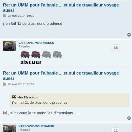
Re: un UMM pour l'albanie ....et oui ce travailleur voyage
aussi
M
28 mai 2017, 19:39
e
s
j' en fait 11 de plus, donc prudence
s
a
g
e
VARSOVIE-MOURMANSK
Régulier
Re: un UMM pour l'albanie ....et oui ce travailleur voyage
aussi
M
28 mai 2017, 21:02
e
s
s
alex12r a écrit :
a
g
j' en fait 11 de plus, donc prudence
e
lol , si tu veux je te prend les dimensions ......
VARSOVIE-MOURMANSK
Régulier