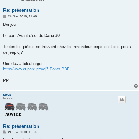
Re: présentation
M
26 févr. 2018, 11:08
e
s
Bonjour,
s
a
g
Le pont Avant c'est du
Dana 30
.
e
Toutes les pièces se trouvent chez les revendeur jeeps c'est des ponts
de jeep
cj7
Une doc à télécharger :
http://www.duparc.pro/cj7-Ponts.PDF
PR
taouz
Novice
Re: présentation
M
26 févr. 2018, 19:55
e