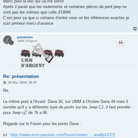
s
Merci pour la doc qui va me servir
s
Après il parait que les roulements et certaines pièces de pont jeep ne
a
g
sont pas les mêmes que celle d’UMM.
e
C’est pour ça que si certains d’entre vous on les références exactes je
suis preneur merci d’avance
jeanalvitre
UMM d'Argent
Re: présentation
M
26 févr. 2018, 20:37
e
s
Re,
s
a
g
Le même pont à l'Avant: Dana 30, sur UMM à l'Arrière Dana 44 mais il
e
semble qu'il y a différents type de ponts sur les Jeep CJ, il faut prendre
pour Jeep cj7 de 76 a 86
Regarde sur le Forum pour les ponts Dana :
ici :
http://www.umm-passion.com/forum/viewto ... ana#p12372