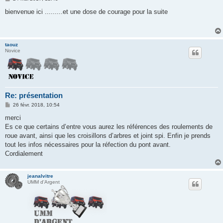
e
s
bienvenue ici .........et une dose de courage pour la suite
s
a
g
e
taouz
Novice
Re: présentation
M
26 févr. 2018, 10:54
e
s
merci
s
Es ce que certains d’entre vous aurez les références des roulements de
a
g
roue avant, ainsi que les croisillons d’arbres et joint spi. Enfin je prends
e
tout les infos nécessaires pour la réfection du pont avant.
Cordialement
jeanalvitre
UMM d'Argent