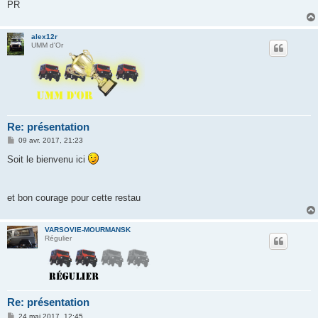
PR
alex12r
UMM d'Or
Re: présentation
M
09 avr. 2017, 21:23
e
s
Soit le bienvenu ici
s
a
g
e
et bon courage pour cette restau
VARSOVIE-MOURMANSK
Régulier
Re: présentation
M
24 mai 2017, 12:45