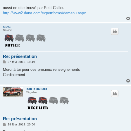
aussi ce site trouvé par Petit Caillou:
http://www2.dana.com/expertforms/demenu.aspx
taouz
Novice
Re: présentation
M
27 févr. 2018, 19:49
e
s
Merci à toi pour ces précieux renseignements
s
Cordialement
a
g
e
jean le gaillard
Régulier
Re: présentation
M
28 févr. 2018, 20:50
e