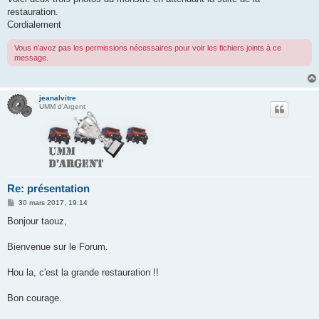
restauration.
Cordialement
Vous n’avez pas les permissions nécessaires pour voir les fichiers joints à ce
message.
jeanalvitre
UMM d'Argent
Re: présentation
M
30 mars 2017, 19:14
e
s
Bonjour taouz,
s
a
g
Bienvenue sur le Forum.
e
Hou la, c'est la grande restauration !!
Bon courage.