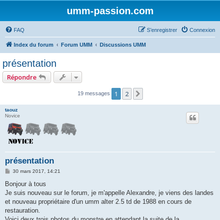
umm-passion.com
FAQ
S’enregistrer
Connexion
Index du forum
Forum UMM
Discussions UMM
présentation
Répondre
1
2
Suivante
19 messages
taouz
Novice
présentation
M
30 mars 2017, 14:21
e
s
Bonjour à tous
s
Je suis nouveau sur le forum, je m'appelle Alexandre, je viens des landes
a
g
et nouveau propriétaire d'un umm alter 2.5 td de 1988 en cours de
e
restauration.
Voici deux trois photos du monstre en attendant la suite de la