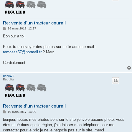
Re: vente d'un tracteur cournil
M
19 mars 2017, 12:17
e
s
Bonjour à toi,
s
a
g
Peux tu m'envoyer des photos sur cette adresse mail :
e
ramcess57@hotmail.fr
? Merci.
Cordialement
denis78
Régulier
Re: vente d'un tracteur cournil
M
19 mars 2017, 14:09
e
s
bonjour, toutes mes photos sont sur le site j'envoie aucune photo, vous
s
étes situé dans quelle région, j'ais laisser mon téléphone pour me
a
g
contacter pour le prix je ne le négocie pas sur le site. merci