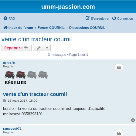
umm-passion.com
FAQ
S’enregistrer
Connexion
Index du forum
Forum COURNIL
Discussions COURNIL
vente d'un tracteur cournil
Répondre
3 messages • Page
1
sur
1
denis78
Régulier
vente d'un tracteur cournil
M
13 mars 2017, 18:09
e
s
bonsoir, la vente du tracteur cournil est toujours d'actualité.
s
mr lacaze 0658398101.
a
g
e
ramcess972
Régulier