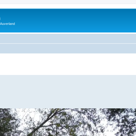
m
 Auverland