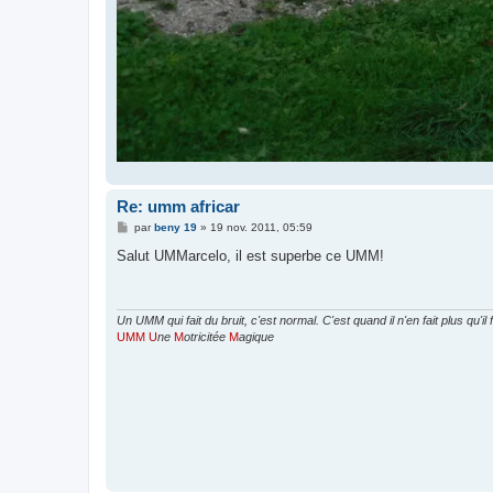
Re: umm africar
M
par
beny 19
»
19 nov. 2011, 05:59
e
s
Salut UMMarcelo, il est superbe ce UMM!
s
a
g
e
Un UMM qui fait du bruit, c'est normal. C'est quand il n'en fait plus qu'il f
UMM
U
ne
M
otricitée
M
agique