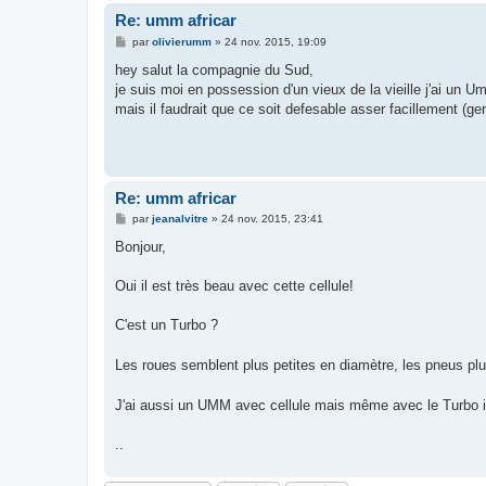
Re: umm africar
M
par
olivierumm
»
24 nov. 2015, 19:09
e
s
hey salut la compagnie du Sud,
s
je suis moi en possession d'un vieux de la vieille j'ai un U
a
g
mais il faudrait que ce soit defesable asser facillement (ge
e
Re: umm africar
M
par
jeanalvitre
»
24 nov. 2015, 23:41
e
s
Bonjour,
s
a
g
Oui il est très beau avec cette cellule!
e
C'est un Turbo ?
Les roues semblent plus petites en diamètre, les pneus pl
J'ai aussi un UMM avec cellule mais même avec le Turbo il 
..