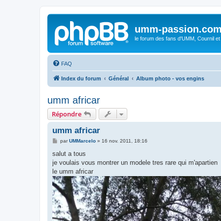
umm-passion.co
le forum des fans d'UMM, Cournil et
FAQ
Index du forum
Général
Album photo - vos engins
umm africar
Répondre
umm africar
M
par
UMMarcelo
»
16 nov. 2011, 18:16
e
s
salut a tous
s
je voulais vous montrer un modele tres rare qui m'apartien
a
g
le umm africar
e