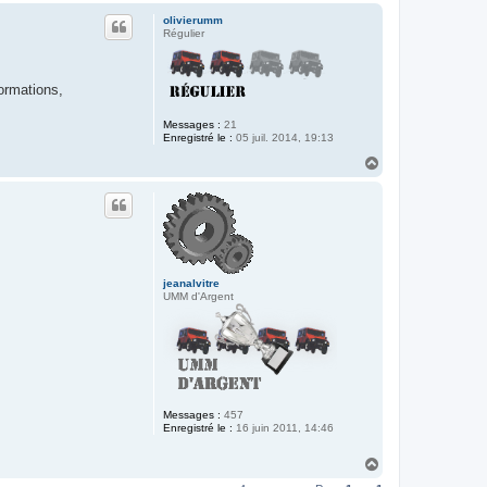
u
olivierumm
t
Régulier
formations,
Messages :
21
Enregistré le :
05 juil. 2014, 19:13
H
a
u
t
jeanalvitre
UMM d'Argent
Messages :
457
Enregistré le :
16 juin 2011, 14:46
H
a