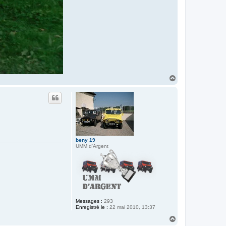
H
a
u
t
beny 19
UMM d'Argent
Messages :
293
Enregistré le :
22 mai 2010, 13:37
H
a