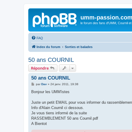
umm-passion.co
le forum des fans d'UMM, Cournil et
FAQ
Index du forum
Sorties et balades
50 ans COURNIL
Répondre
50 ans COURNIL
M
par
Dav
»
24 janv. 2011, 19:38
e
s
Bonjour les UMM'istes
s
a
g
Juste un petit EMAIL pour vous informer du rassemblement
e
Info d'Alain Cournil ci dessous.
Je vous tiens informé de la suite
RASSEMBLEMENT 50 ans Cournil.pdf
A Bientot