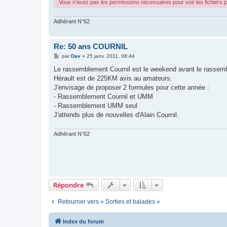
Vous n’avez pas les permissions nécessaires pour voir les fichiers 
Adhérant N°62
Re: 50 ans COURNIL
M
par
Dav
»
25 janv. 2011, 08:44
e
s
Le rassemblement Cournil est le weekend avant le rassembl
s
Hérault est de 225KM avis au amateurs.
a
g
J'envisage de proposer 2 formules pour cette année :
e
- Rassemblement Cournil et UMM
- Rassemblement UMM seul
J'attends plus de nouvelles d'Alain Cournil.
Adhérant N°62
Répondre
Retourner vers « Sorties et balades »
Index du forum