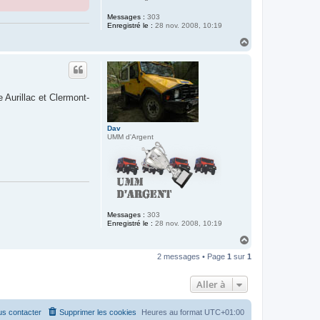
Messages :
303
Enregistré le :
28 nov. 2008, 10:19
H
a
u
t
Aurillac et Clermont-
Dav
UMM d'Argent
Messages :
303
Enregistré le :
28 nov. 2008, 10:19
H
a
2 messages • Page
1
sur
1
u
t
Aller à
s contacter
Supprimer les cookies
Heures au format
UTC+01:00