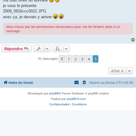
me suis offert un donneur
je vous le présente
2009_0916ccc0022.JPG
avec ça, je devrais y arriver
Vous n’avez pas les permissions nécessaires pour voir les fichiers joints à ce
message.
Répondre
1
2
3
4
5
Précédente
41 messages
Aller à
Index du forum
Heures au format
UTC+01:00
Développé par
phpBB
® Forum Software © phpBB Limited
Traduit par
phpBB-fr.com
Confidentialité
|
Conditions