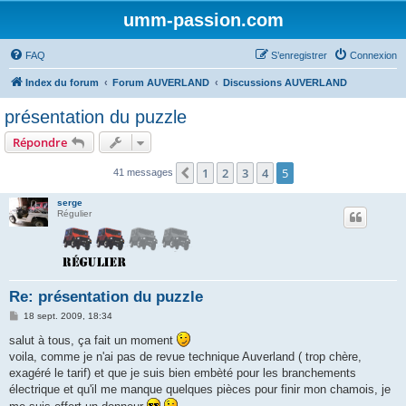
umm-passion.com
FAQ
S’enregistrer
Connexion
Index du forum
Forum AUVERLAND
Discussions AUVERLAND
présentation du puzzle
Répondre
1
2
3
4
5
Précédente
41 messages
serge
Régulier
Re: présentation du puzzle
M
18 sept. 2009, 18:34
e
s
salut à tous, ça fait un moment
s
voila, comme je n'ai pas de revue technique Auverland ( trop chère,
a
g
exagéré le tarif) et que je suis bien embèté pour les branchements
e
électrique et qu'il me manque quelques pièces pour finir mon chamois, je