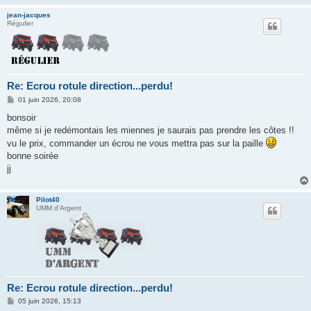
jean-jacques
Régulier
Re: Ecrou rotule direction...perdu!
M
01 juin 2026, 20:08
e
s
bonsoir
s
même si je redémontais les miennes je saurais pas prendre les côtes !!
a
g
vu le prix, commander un écrou ne vous mettra pas sur la paille
e
bonne soirée
jj
Pilot40
UMM d'Argent
Re: Ecrou rotule direction...perdu!
M
05 juin 2026, 15:13
e