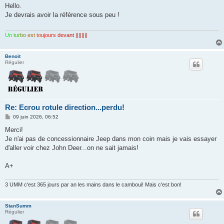
s
Hello.
s
Je devrais avoir la référence sous peu !
a
g
e
Un
tur
bo
est
to
ujo
urs
de
van
t ||||||||
Benoit
Régulier
Re: Ecrou rotule direction...perdu!
M
09 juin 2026, 06:52
e
s
Merci!
s
Je n'ai pas de concessionnaire Jeep dans mon coin mais je vais essayer
a
g
d'aller voir chez John Deer...on ne sait jamais!
e
A+
3 UMM c'est 365 jours par an les mains dans le camboui! Mais c'est bon!
StanSumm
Régulier