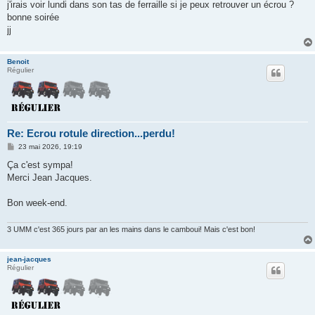
g
j'irais voir lundi dans son tas de ferraille si je peux retrouver un écrou ?
e
bonne soirée
jj
Benoit
Régulier
Re: Ecrou rotule direction...perdu!
M
23 mai 2026, 19:19
e
s
Ça c'est sympa!
s
Merci Jean Jacques.
a
g
e
Bon week-end.
3 UMM c'est 365 jours par an les mains dans le camboui! Mais c'est bon!
jean-jacques
Régulier