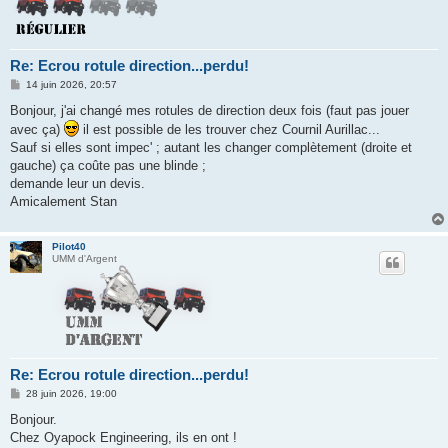
Re: Ecrou rotule direction...perdu!
M
14 juin 2026, 20:57
e
s
Bonjour, j'ai changé mes rotules de direction deux fois (faut pas jouer
s
avec ça)
il est possible de les trouver chez Cournil Aurillac...
a
g
Sauf si elles sont impec' ; autant les changer complètement (droite et
e
gauche) ça coûte pas une blinde ;
demande leur un devis.
Amicalement Stan
Pilot40
UMM d'Argent
Re: Ecrou rotule direction...perdu!
M
28 juin 2026, 19:00
e
s
Bonjour.
s
Chez Oyapock Engineering, ils en ont !
a