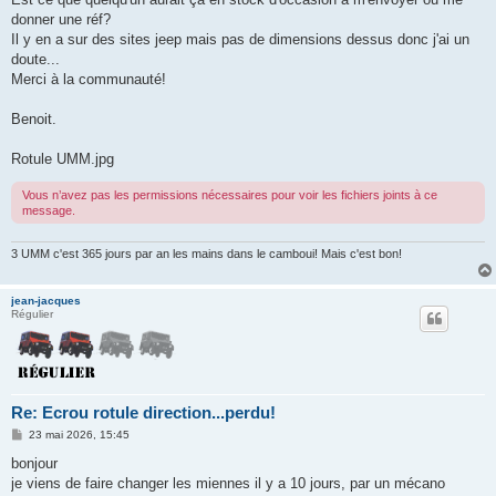
donner une réf?
Il y en a sur des sites jeep mais pas de dimensions dessus donc j'ai un
doute...
Merci à la communauté!
Benoit.
Rotule UMM.jpg
Vous n’avez pas les permissions nécessaires pour voir les fichiers joints à ce
message.
3 UMM c'est 365 jours par an les mains dans le camboui! Mais c'est bon!
jean-jacques
Régulier
Re: Ecrou rotule direction...perdu!
M
23 mai 2026, 15:45
e
s
bonjour
s
je viens de faire changer les miennes il y a 10 jours, par un mécano
a