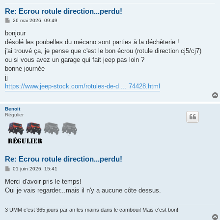
Re: Ecrou rotule direction...perdu!
M
26 mai 2026, 09:49
e
s
bonjour
s
désolé les poubelles du mécano sont parties à la déchèterie !
a
g
j'ai trouvé ça, je pense que c'est le bon écrou (rotule direction cj5/cj7)
e
ou si vous avez un garage qui fait jeep pas loin ?
bonne journée
jj
https://www.jeep-stock.com/rotules-de-d ... 74428.html
Benoit
Régulier
Re: Ecrou rotule direction...perdu!
M
01 juin 2026, 15:41
e
s
Merci d'avoir pris le temps!
s
Oui je vais regarder...mais il n'y a aucune côte dessus.
a
g
e
3 UMM c'est 365 jours par an les mains dans le camboui! Mais c'est bon!