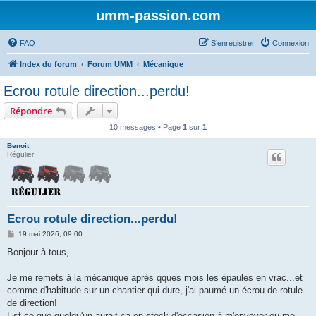
umm-passion.com
FAQ
S’enregistrer
Connexion
Index du forum
Forum UMM
Mécanique
Ecrou rotule direction...perdu!
Répondre
10 messages • Page
1
sur
1
Benoit
Régulier
Ecrou rotule direction...perdu!
M
19 mai 2026, 09:00
e
s
Bonjour à tous,
s
a
g
Je me remets à la mécanique après qques mois les épaules en vrac...et
e
comme d'habitude sur un chantier qui dure, j'ai paumé un écrou de rotule
de direction!
Est ce que quelqu'un aurait ça en stock d'occasion à m'envoyer ou me