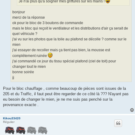
Je n'ai plus qu'à soigner mes griffures sur les mains !
bonjour
merci de la réponse
ok pour le bloc de 3 boutons de commande
mais le bloc qui reçoit le ventilateur et les distributions d'air ça serait de
quel véhicule ?
j'ai vu sur les photos que la toile au plafond se décolle ? comme sur le
mien
j'ai essayer de recoller mais ça tient pas bien, la mousse est
complétement ruinée
j'ai commandé ce jour du tissu spécial plafond (ciel de toit) pour
changer tout le mien
bonne soirée
jj
Pour le bloc chauffage , comme beaucoup de pièces sont issues de la
205 et du Traffic, il faut peut être regarder de ce côté là ??? N'ayant pas
eu besoin de changer le mien, je ne me suis pas penché sur la
provenance exacte .
Kikou33420
Régulier