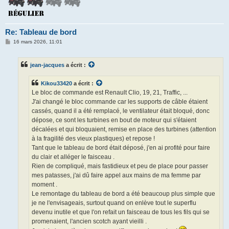
Re: Tableau de bord
M
16 mars 2026, 11:01
e
s
s
jean-jacques
a écrit :
a
g
e
Kikou33420
a écrit :
Le bloc de commande est Renault Clio, 19, 21, Traffic, ...
J'ai changé le bloc commande car les supports de câble étaient
cassés, quand il a été remplacé, le ventilateur était bloqué, donc
dépose, ce sont les turbines en bout de moteur qui s'étaient
décalées et qui bloquaient, remise en place des turbines (attention
à la fragilité des vieux plastiques) et repose !
Tant que le tableau de bord était déposé, j'en ai profité pour faire
du clair et alléger le faisceau .
Rien de compliqué, mais fastidieux et peu de place pour passer
mes patasses, j'ai dû faire appel aux mains de ma femme par
moment .
Le remontage du tableau de bord a été beaucoup plus simple que
je ne l'envisageais, surtout quand on enlève tout le superflu
devenu inutile et que l'on refait un faisceau de tous les fils qui se
promenaient, l'ancien scotch ayant vieilli .