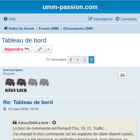
umm-passion.com
FAQ
S’enregistrer
Connexion
Index du forum
Forum UMM
Discussions UMM
Tableau de bord
Répondre
1
2
3
Précédente
24 messages
jean-jacques
Régulier
Re: Tableau de bord
M
15 mars 2026, 19:04
e
s
s
Kikou33420
a écrit :
a
g
Le bloc de commande est Renault Clio, 19, 21, Traffic, ...
e
J'ai changé le bloc commande car les supports de câble étaient cassés,
quand il a été remplacé, le ventilateur était bloqué, donc dépose, ce