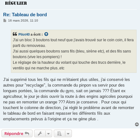
Re: Tableau de bord
M
16 mars 2026, 11:10
e
s
s
Pilot40
a écrit :
a
g
J'ai un bloc 3 boutons tout neuf que j'avais trouvé sur le coin coin, il fera
e
parti du renouveau.
J'ai aussi quelques boutons sans fils (bleu, sirène etc), et des fils sans
boutons (vive les pompiers) !
Le réglage de la hauteur du volant qui touche des trucs derrière, le
ventilo qui ne marche plus..etc
J'ai supprimé tous les fils qui ne m'étaient plus utiles, j'ai conservé les
autres pour "recyclage", la commande du pinpon va servir pour des
longues portées, la commande du gyro, sait on jamais ??? Étant ex
agriculteur, le jour je dois ouvrir la route à des engins agricoles pourquoi
ne pas en remonter un orange ??? Alors je conserve . Pour ceux qui
touchent le colonne de direction, j'ai réglé le problème avant de remonter
le tableau de bord en faisant repasser les différents fils aux
emplacements prévus à l'origine et ça ne gène plus .
Répondre