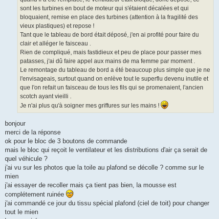
sont les turbines en bout de moteur qui s'étaient décalées et qui
bloquaient, remise en place des turbines (attention à la fragilité des
vieux plastiques) et repose !
Tant que le tableau de bord était déposé, j'en ai profité pour faire du
clair et alléger le faisceau .
Rien de compliqué, mais fastidieux et peu de place pour passer mes
patasses, j'ai dû faire appel aux mains de ma femme par moment .
Le remontage du tableau de bord a été beaucoup plus simple que je ne
l'envisageais, surtout quand on enlève tout le superflu devenu inutile et
que l'on refait un faisceau de tous les fils qui se promenaient, l'ancien
scotch ayant vieilli .
Je n'ai plus qu'à soigner mes griffures sur les mains !
bonjour
merci de la réponse
ok pour le bloc de 3 boutons de commande
mais le bloc qui reçoit le ventilateur et les distributions d'air ça serait de
quel véhicule ?
j'ai vu sur les photos que la toile au plafond se décolle ? comme sur le
mien
j'ai essayer de recoller mais ça tient pas bien, la mousse est
complétement ruinée
j'ai commandé ce jour du tissu spécial plafond (ciel de toit) pour changer
tout le mien