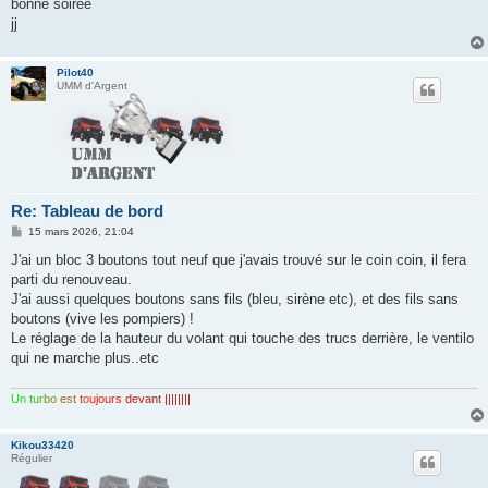
bonne soirée
jj
Pilot40
UMM d'Argent
Re: Tableau de bord
M
15 mars 2026, 21:04
e
s
J'ai un bloc 3 boutons tout neuf que j'avais trouvé sur le coin coin, il fera
s
parti du renouveau.
a
g
J'ai aussi quelques boutons sans fils (bleu, sirène etc), et des fils sans
e
boutons (vive les pompiers) !
Le réglage de la hauteur du volant qui touche des trucs derrière, le ventilo
qui ne marche plus..etc
Un
tur
bo
est
to
ujo
urs
de
van
t ||||||||
Kikou33420
Régulier