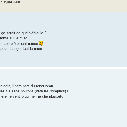
 ayant vieilli .
ir ça serait de quel véhicule ?
 comme sur le mien
 est complétement ruinée
) pour changer tout le mien
n coin, il fera parti du renouveau.
des fils sans boutons (vive les pompiers) !
ière, le ventilo qui ne marche plus..etc