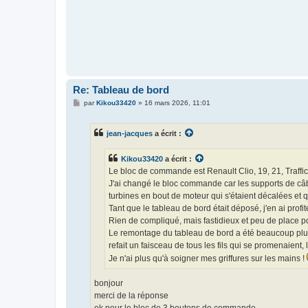
Re: Tableau de bord
M
par
Kikou33420
»
16 mars 2026, 11:01
e
s
s
jean-jacques
a écrit :
a
g
e
Kikou33420
a écrit :
Le bloc de commande est Renault Clio, 19, 21, Traffic, 
J'ai changé le bloc commande car les supports de câbl
turbines en bout de moteur qui s'étaient décalées et qu
Tant que le tableau de bord était déposé, j'en ai profité
Rien de compliqué, mais fastidieux et peu de place 
Le remontage du tableau de bord a été beaucoup plus s
refait un faisceau de tous les fils qui se promenaient, l
Je n'ai plus qu'à soigner mes griffures sur les mains !
bonjour
merci de la réponse