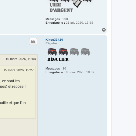
Messages :
258
Enregistré le :
21 juil. 2020, 15:55
H
a
u
Kikou33420
t
Régulier
15 mars 2026, 19:04
Messages :
36
15 mars 2026, 15:27
Enregistré le :
08 nov. 2025, 10:09
, ce sont les
ques) et repose !
tile et que l'on