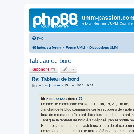
umm-passion.co
le forum des fans d'UMM, Cournil et
FAQ
Index du forum
Forum UMM
Discussions UMM
Tableau de bord
Répondre
Re: Tableau de bord
M
par
jean-jacques
»
15 mars 2026, 19:04
e
s
s
Kikou33420
a écrit :
a
g
Le bloc de commande est Renault Clio, 19, 21, Traffic, ...
e
J'ai changé le bloc commande car les supports de câble ét
bout de moteur qui s'étaient décalées et qui bloquaient, re
Tant que le tableau de bord était déposé, j'en ai profité pou
Rien de compliqué, mais fastidieux et peu de place pour
Le remontage du tableau de bord a été beaucoup plus simpl