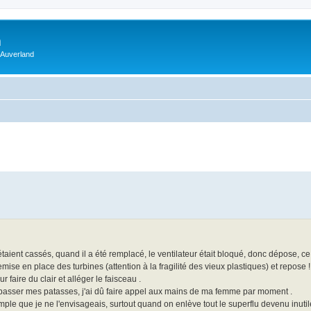
m
 Auverland
aient cassés, quand il a été remplacé, le ventilateur était bloqué, donc dépose, ce
mise en place des turbines (attention à la fragilité des vieux plastiques) et repose !
r faire du clair et alléger le faisceau .
 passer mes patasses, j'ai dû faire appel aux mains de ma femme par moment .
e que je ne l'envisageais, surtout quand on enlève tout le superflu devenu inutile 