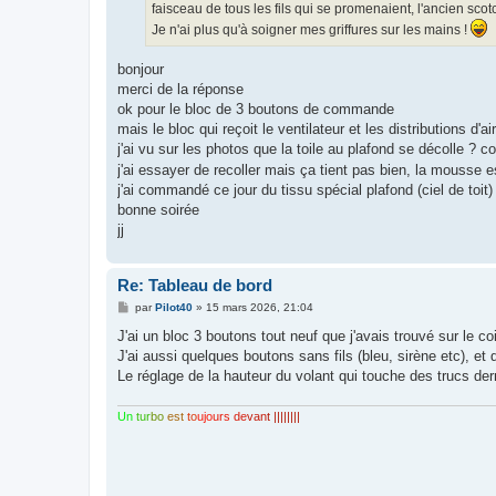
faisceau de tous les fils qui se promenaient, l'ancien scotch
Je n'ai plus qu'à soigner mes griffures sur les mains !
bonjour
merci de la réponse
ok pour le bloc de 3 boutons de commande
mais le bloc qui reçoit le ventilateur et les distributions d'a
j'ai vu sur les photos que la toile au plafond se décolle ?
j'ai essayer de recoller mais ça tient pas bien, la mousse
j'ai commandé ce jour du tissu spécial plafond (ciel de toit
bonne soirée
jj
Re: Tableau de bord
M
par
Pilot40
»
15 mars 2026, 21:04
e
s
J'ai un bloc 3 boutons tout neuf que j'avais trouvé sur le coi
s
J'ai aussi quelques boutons sans fils (bleu, sirène etc), et 
a
g
Le réglage de la hauteur du volant qui touche des trucs derr
e
Un
tur
bo
est
to
ujo
urs
de
van
t ||||||||