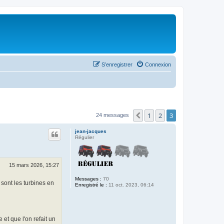
S’enregistrer
Connexion
1
2
3
Précédente
24 messages
jean-jacques
Régulier
15 mars 2026, 15:27
Messages :
70
 sont les turbines en
Enregistré le :
11 oct. 2023, 06:14
et que l'on refait un