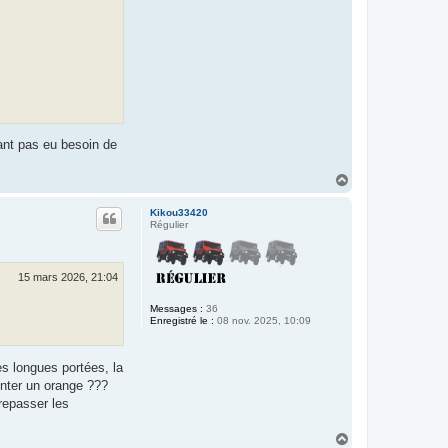
yant pas eu besoin de
H
a
u
Kikou33420
t
Régulier
15 mars 2026, 21:04
Messages :
36
Enregistré le :
08 nov. 2025, 10:09
es longues portées, la
onter un orange ???
 repasser les
H