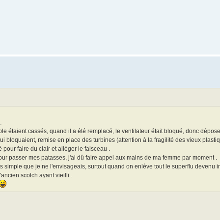
...
e étaient cassés, quand il a été remplacé, le ventilateur était bloqué, donc dépose
i bloquaient, remise en place des turbines (attention à la fragilité des vieux plasti
 pour faire du clair et alléger le faisceau .
pour passer mes patasses, j'ai dû faire appel aux mains de ma femme par moment .
imple que je ne l'envisageais, surtout quand on enlève tout le superflu devenu inu
'ancien scotch ayant vieilli .