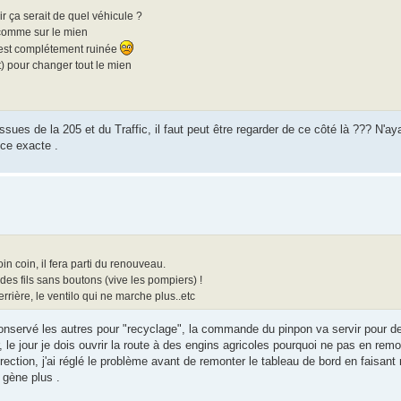
air ça serait de quel véhicule ?
? comme sur le mien
e est complétement ruinée
t) pour changer tout le mien
ues de la 205 et du Traffic, il faut peut être regarder de ce côté là ??? N'a
ce exacte .
oin coin, il fera parti du renouveau.
 des fils sans boutons (vive les pompiers) !
rrière, le ventilo qui ne marche plus..etc
ai conservé les autres pour "recyclage", la commande du pinpon va servir pour d
le jour je dois ouvrir la route à des engins agricoles pourquoi ne pas en rem
ection, j'ai réglé le problème avant de remonter le tableau de bord en faisant
 gène plus .