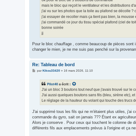
ok pour le bloc de 3 boutons de commande
mais le bloc qui reçoit le ventilateur et les distributions d'
j'ai vu sur les photos que la toile au plafond se décolle 
j'ai essayer de recoller mais ça tient pas bien, la mouss
j'ai commandé ce jour du tissu spécial plafond (ciel de toi
bonne soirée
jj
Pour le bloc chauffage , comme beaucoup de pièces sont iss
changer le mien, je ne me suis pas penché sur la provenan
Re: Tableau de bord
M
par
Kikou33420
»
16 mars 2026, 11:10
e
s
s
Pilot40
a écrit :
a
g
J'ai un bloc 3 boutons tout neuf que j'avais trouvé sur le c
e
J'ai aussi quelques boutons sans fils (bleu, sirène etc), et
Le réglage de la hauteur du volant qui touche des trucs de
J'ai supprimé tous les fils qui ne m'étaient plus utiles, j'
commande du gyro, sait on jamais ??? Étant ex agriculteur, 
Alors je conserve . Pour ceux qui touchent le colonne de dir
différents fils aux emplacements prévus à l'origine et ça ne