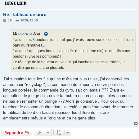
Re: Tableau de bord
M
16 mars 2026, 11:10
e
s
s
Pilot40
a écrit :
a
g
J'ai un bloc 3 boutons tout neuf que j'avais trouvé sur le coin coin, il fera
e
parti du renouveau.
J'ai aussi quelques boutons sans fils (bleu, sirène etc), et des fils sans
boutons (vive les pompiers) !
Le réglage de la hauteur du volant qui touche des trucs derrière, le
ventilo qui ne marche plus..etc
J'ai supprimé tous les fils qui ne m'étaient plus utiles, j'ai conservé les
autres pour "recyclage", la commande du pinpon va servir pour des
longues portées, la commande du gyro, sait on jamais ??? Étant ex
agriculteur, le jour je dois ouvrir la route à des engins agricoles pourquoi
ne pas en remonter un orange ??? Alors je conserve . Pour ceux qui
touchent le colonne de direction, j'ai réglé le problème avant de remonter
le tableau de bord en faisant repasser les différents fils aux
emplacements prévus à l'origine et ça ne gène plus .
Répondre