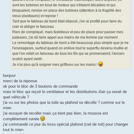
sont les turbines en bout de moteur qui s'étaient décalées et qui
bloquaient, remise en place des turbines (attention à la fragilité des
vieux plastiques) et repose !
Tant que le tableau de bord était déposé, j'en ai profité pour faire du
clair et alléger le faisceau .
Rien de compliqué, mais fastidieux et peu de place pour passer mes
patasses, j'ai dû faire appel aux mains de ma femme par moment .
Le remontage du tableau de bord a été beaucoup plus simple que je ne
l'envisageais, surtout quand on enlève tout le superflu devenu inutile et
que l'on refait un faisceau de tous les fils qui se promenaient, l'ancien
scotch ayant vieilli .
Je n'ai plus qu'à soigner mes griffures sur les mains !
bonjour
merci de la réponse
ok pour le bloc de 3 boutons de commande
mais le bloc qui reçoit le ventilateur et les distributions d'air ça serait de
quel véhicule ?
j'ai vu sur les photos que la toile au plafond se décolle ? comme sur le
mien
j'ai essayer de recoller mais ça tient pas bien, la mousse est
complétement ruinée
j'ai commandé ce jour du tissu spécial plafond (ciel de toit) pour changer
tout le mien