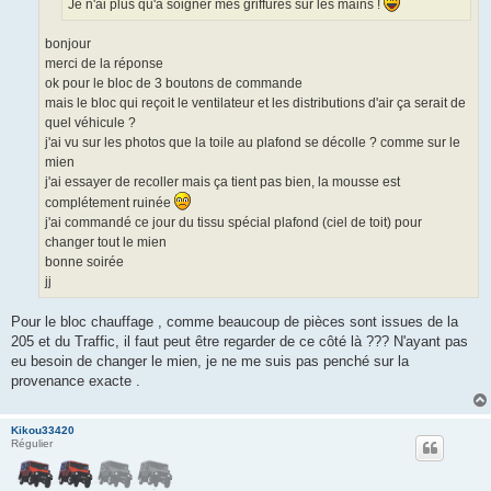
Je n'ai plus qu'à soigner mes griffures sur les mains !
bonjour
merci de la réponse
ok pour le bloc de 3 boutons de commande
mais le bloc qui reçoit le ventilateur et les distributions d'air ça serait de
quel véhicule ?
j'ai vu sur les photos que la toile au plafond se décolle ? comme sur le
mien
j'ai essayer de recoller mais ça tient pas bien, la mousse est
complétement ruinée
j'ai commandé ce jour du tissu spécial plafond (ciel de toit) pour
changer tout le mien
bonne soirée
jj
Pour le bloc chauffage , comme beaucoup de pièces sont issues de la
205 et du Traffic, il faut peut être regarder de ce côté là ??? N'ayant pas
eu besoin de changer le mien, je ne me suis pas penché sur la
provenance exacte .
Kikou33420
Régulier