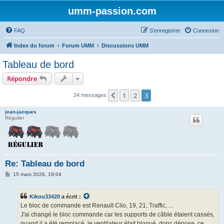
umm-passion.com
FAQ
S’enregistrer
Connexion
Index du forum
Forum UMM
Discussions UMM
Tableau de bord
Répondre
1
2
3
Précédente
24 messages
jean-jacques
Régulier
Re: Tableau de bord
M
15 mars 2026, 19:04
e
s
s
Kikou33420
a écrit :
a
g
Le bloc de commande est Renault Clio, 19, 21, Traffic, ...
e
J'ai changé le bloc commande car les supports de câble étaient cassés,
quand il a été remplacé, le ventilateur était bloqué, donc dépose, ce