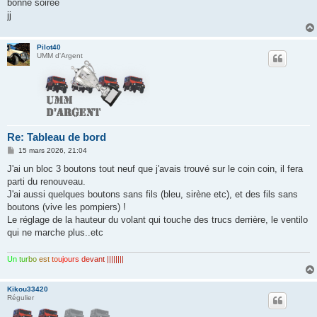
bonne soirée
jj
Pilot40
UMM d'Argent
Re: Tableau de bord
M
15 mars 2026, 21:04
e
s
J'ai un bloc 3 boutons tout neuf que j'avais trouvé sur le coin coin, il fera
s
parti du renouveau.
a
g
J'ai aussi quelques boutons sans fils (bleu, sirène etc), et des fils sans
e
boutons (vive les pompiers) !
Le réglage de la hauteur du volant qui touche des trucs derrière, le ventilo
qui ne marche plus..etc
Un
tur
bo
est
to
ujo
urs
de
van
t ||||||||
Kikou33420
Régulier