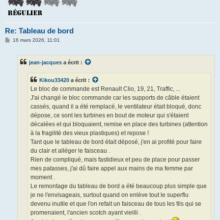
Re: Tableau de bord
M
16 mars 2026, 11:01
e
s
s
jean-jacques
a écrit :
a
g
e
Kikou33420
a écrit :
Le bloc de commande est Renault Clio, 19, 21, Traffic, ...
J'ai changé le bloc commande car les supports de câble étaient
cassés, quand il a été remplacé, le ventilateur était bloqué, donc
dépose, ce sont les turbines en bout de moteur qui s'étaient
décalées et qui bloquaient, remise en place des turbines (attention
à la fragilité des vieux plastiques) et repose !
Tant que le tableau de bord était déposé, j'en ai profité pour faire
du clair et alléger le faisceau .
Rien de compliqué, mais fastidieux et peu de place pour passer
mes patasses, j'ai dû faire appel aux mains de ma femme par
moment .
Le remontage du tableau de bord a été beaucoup plus simple que
je ne l'envisageais, surtout quand on enlève tout le superflu
devenu inutile et que l'on refait un faisceau de tous les fils qui se
promenaient, l'ancien scotch ayant vieilli .