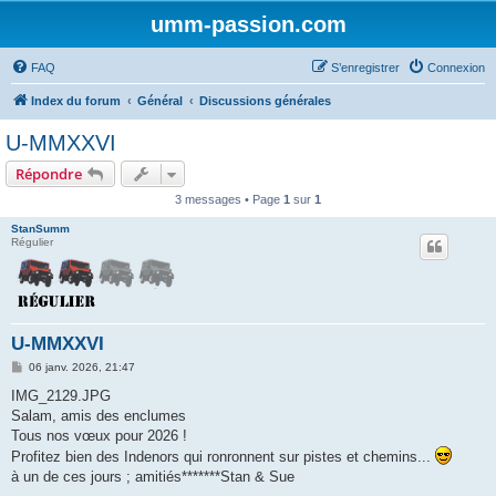
umm-passion.com
FAQ
S’enregistrer
Connexion
Index du forum
Général
Discussions générales
U-MMXXVI
Répondre
3 messages • Page
1
sur
1
StanSumm
Régulier
U-MMXXVI
M
06 janv. 2026, 21:47
e
s
IMG_2129.JPG
s
Salam, amis des enclumes
a
g
Tous nos vœux pour 2026 !
e
Profitez bien des Indenors qui ronronnent sur pistes et chemins...
à un de ces jours ; amitiés*******Stan & Sue