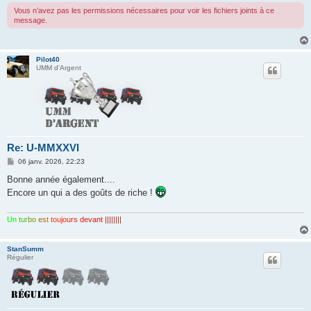
Vous n’avez pas les permissions nécessaires pour voir les fichiers joints à ce
message.
Pilot40
UMM d'Argent
Re: U-MMXXVI
M
06 janv. 2026, 22:23
e
s
Bonne année également....
s
Encore un qui a des goûts de riche !
a
g
e
Un
tur
bo
est
to
ujo
urs
de
van
t ||||||||
StanSumm
Régulier