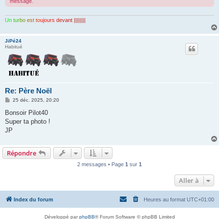
message.
Un
tur
bo
est
to
ujo
urs
de
van
t ||||||||
JiPé24
Habitué
Re: Père Noël
M
25 déc. 2025, 20:20
e
s
Bonsoir Pilot40
s
Super ta photo !
a
g
JP
e
Répondre
2 messages • Page
1
sur
1
Aller à
Index du forum
Heures au format
UTC+01:00
Développé par
phpBB
® Forum Software © phpBB Limited