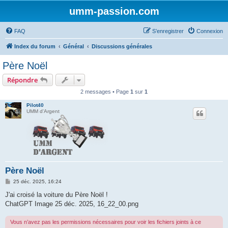
umm-passion.com
FAQ
S’enregistrer
Connexion
Index du forum
Général
Discussions générales
Père Noël
Répondre
2 messages • Page
1
sur
1
Pilot40
UMM d'Argent
Père Noël
M
25 déc. 2025, 16:24
e
s
J'ai croisé la voiture du Père Noël !
s
ChatGPT Image 25 déc. 2025, 16_22_00.png
a
g
e
Vous n’avez pas les permissions nécessaires pour voir les fichiers joints à ce