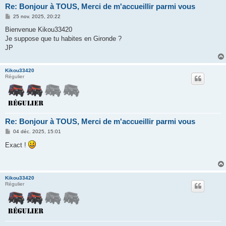
Re: Bonjour à TOUS, Merci de m'accueillir parmi vous
M
25 nov. 2025, 20:22
e
s
Bienvenue Kikou33420
s
Je suppose que tu habites en Gironde ?
a
g
JP
e
Kikou33420
Régulier
Re: Bonjour à TOUS, Merci de m'accueillir parmi vous
M
04 déc. 2025, 15:01
e
s
Exact !
s
a
g
e
Kikou33420
Régulier