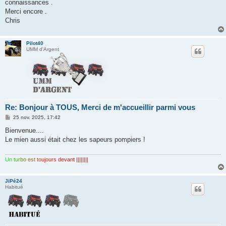
connaissances .
Merci encore .
Chris
Pilot40
UMM d'Argent
Re: Bonjour à TOUS, Merci de m'accueillir parmi vous
M
25 nov. 2025, 17:42
e
s
Bienvenue....
s
Le mien aussi était chez les sapeurs pompiers !
a
g
e
Un
tur
bo
est
to
ujo
urs
de
van
t ||||||||
JiPé24
Habitué