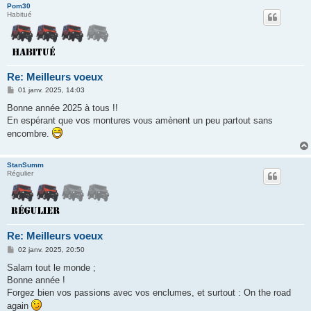
Pom30
Habitué
Re: Meilleurs voeux
M
01 janv. 2025, 14:03
e
s
Bonne année 2025 à tous !!
s
En espérant que vos montures vous amènent un peu partout sans
a
g
encombre.
e
StanSumm
Régulier
Re: Meilleurs voeux
M
02 janv. 2025, 20:50
e
s
Salam tout le monde ;
s
Bonne année !
a
g
Forgez bien vos passions avec vos enclumes, et surtout : On the road
e
again