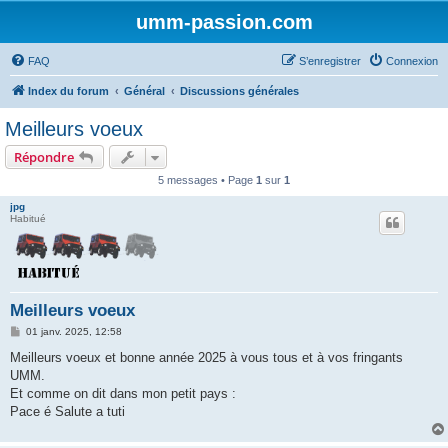
umm-passion.com
FAQ
S’enregistrer
Connexion
Index du forum
Général
Discussions générales
Meilleurs voeux
Répondre
5 messages • Page
1
sur
1
jpg
Habitué
Meilleurs voeux
M
01 janv. 2025, 12:58
e
s
Meilleurs voeux et bonne année 2025 à vous tous et à vos fringants
s
UMM.
a
g
Et comme on dit dans mon petit pays :
e
Pace é Salute a tuti