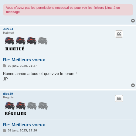
Vous n’avez pas les permissions nécessaires pour voir les fichiers joints à ce
message.
JiPé24
Habitué
Re: Meilleurs voeux
M
02 janv. 2025, 21:27
e
s
Bonne année a tous et que vive le forum !
s
JP
a
g
e
dios39
Régulier
Re: Meilleurs voeux
M
03 janv. 2025, 17:26
e