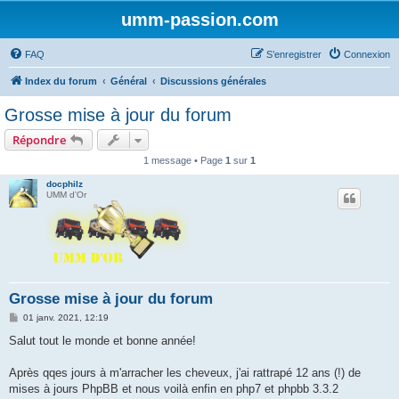
umm-passion.com
FAQ
S’enregistrer
Connexion
Index du forum
Général
Discussions générales
Grosse mise à jour du forum
Répondre
1 message • Page
1
sur
1
docphilz
UMM d'Or
Grosse mise à jour du forum
M
01 janv. 2021, 12:19
e
s
Salut tout le monde et bonne année!
s
a
g
Après qqes jours à m'arracher les cheveux, j'ai rattrapé 12 ans (!) de
e
mises à jours PhpBB et nous voilà enfin en php7 et phpbb 3.3.2