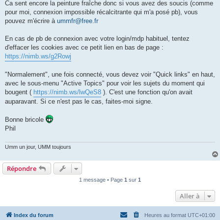
Ca sent encore la peinture fraîche donc si vous avez des soucis (comme
pour moi, connexion impossible récalcitrante qui m'a posé pb), vous
pouvez m'écrire à
ummfr@free.fr
En cas de pb de connexion avec votre login/mdp habituel, tentez
d'effacer les cookies avec ce petit lien en bas de page :
https://nimb.ws/g2Rowj
"Normalement", une fois connecté, vous devez voir "Quick links" en haut,
avec le sous-menu "Active Topics" pour voir les sujets du moment qui
bougent (
https://nimb.ws/lwQeS8
). C'est une fonction qu'on avait
auparavant. Si ce n'est pas le cas, faites-moi signe.
Bonne bricole
Phil
Umm un jour, UMM toujours
Répondre
1 message • Page
1
sur
1
Aller à
Index du forum
Heures au format
UTC+01:00