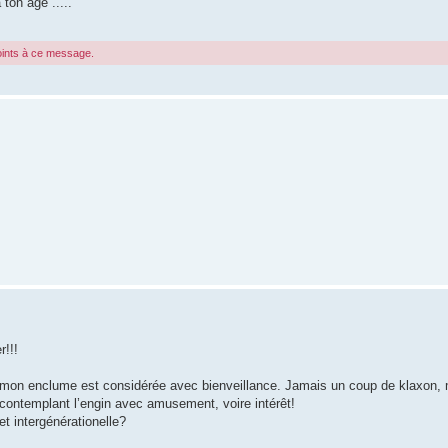
ton age .....
joints à ce message.
r!!!
e mon enclume est considérée avec bienveillance. Jamais un coup de klaxon,
contemplant l’engin avec amusement, voire intérêt!
t intergénérationelle?