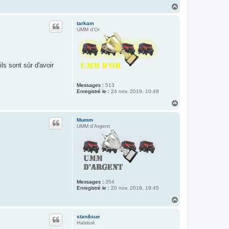
H
a
u
tarkam
t
UMM d'Or
ls sont sûr d'avoir
Messages :
513
Enregistré le :
24 nov. 2019, 10:48
H
a
u
Mumm
t
UMM d'Argent
Messages :
354
Enregistré le :
20 nov. 2019, 19:45
H
a
u
stan&sue
t
Habitué