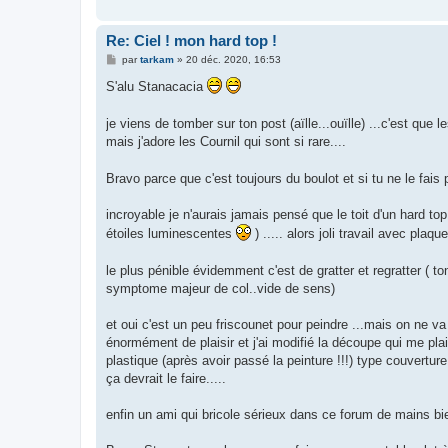
Re: Ciel ! mon hard top !
M
par
tarkam
»
20 déc. 2020, 16:53
e
s
S'alu Stanacacia
s
a
g
je viens de tomber sur ton post (aïlle...ouïlle) ...c'est que 
e
mais j'adore les Cournil qui sont si rare....
Bravo parce que c'est toujours du boulot et si tu ne le fais p
incroyable je n'aurais jamais pensé que le toit d'un hard top
étoiles luminescentes
) ..... alors joli travail avec plaq
le plus pénible évidemment c'est de gratter et regratter ( 
symptome majeur de col..vide de sens)
et oui c'est un peu friscounet pour peindre ...mais on ne v
énormément de plaisir et j'ai modifié la découpe qui me pla
plastique (après avoir passé la peinture !!!) type couvertur
ça devrait le faire.....
enfin un ami qui bricole sérieux dans ce forum de mains bien