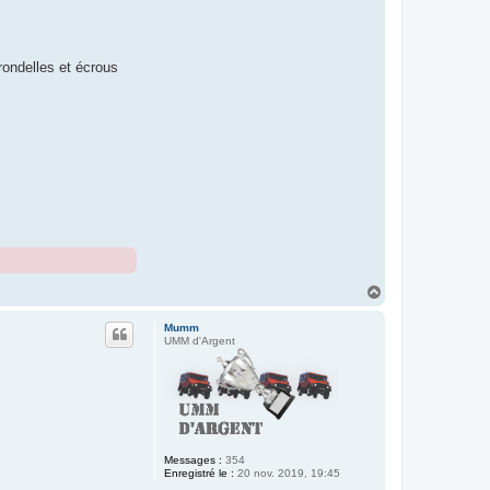
 rondelles et écrous
H
a
u
Mumm
t
UMM d'Argent
Messages :
354
Enregistré le :
20 nov. 2019, 19:45