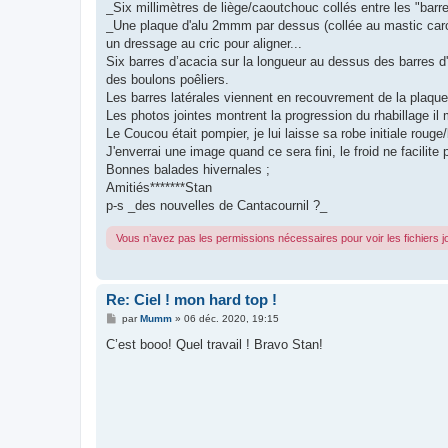
_Six millimètres de liège/caoutchouc collés entre les "barre
_Une plaque d'alu 2mmm par dessus (collée au mastic caro
un dressage au cric pour aligner...
Six barres d’acacia sur la longueur au dessus des barres d'o
des boulons poêliers.
Les barres latérales viennent en recouvrement de la plaque li
Les photos jointes montrent la progression du rhabillage il
Le Coucou était pompier, je lui laisse sa robe initiale rouge
J'enverrai une image quand ce sera fini, le froid ne facilite p
Bonnes balades hivernales ;
Amitiés*******Stan
p-s _des nouvelles de Cantacournil ?_
Vous n’avez pas les permissions nécessaires pour voir les fichiers 
Re: Ciel ! mon hard top !
M
par
Mumm
»
06 déc. 2020, 19:15
e
s
C’est booo! Quel travail ! Bravo Stan!
s
a
g
e