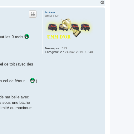
H
a
u
tarkam
t
UMM d'Or
tout les 9 mois
Messages :
513
Enregistré le :
24 nov. 2019, 10:48
el de toit (avec des
n col de fémur....
(
 de ma belle avec
tre sous une bâche
st limité au maximum