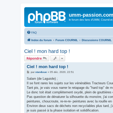
umm-passion.co
le forum des fans d'UMM, Cournil et
FAQ
Index du forum
Forum COURNIL
Discussions COURNIL
Ciel ! mon hard top !
Répondre
Ciel ! mon hard top !
M
par
stan&sue
»
05 déc. 2020, 22:51
e
s
Salam (de Laguiole) ;
s
Il se font rares les sujets sur les vénérables Tracteurs Cour
a
g
Tant pis, je vais vous narrer le retapage du "hard top" de 
e
Le donc toit était complètement oxydé, plein de gouttières 
Pas question de dénaturer la silhouette du monstre, j'ai co
peintures, choucroute, re-re-re- peintures avec la rouille en
Environ deux sacs de déchets non recyclables plus tard, j'
je suis passé à la phase isolation et solidification.