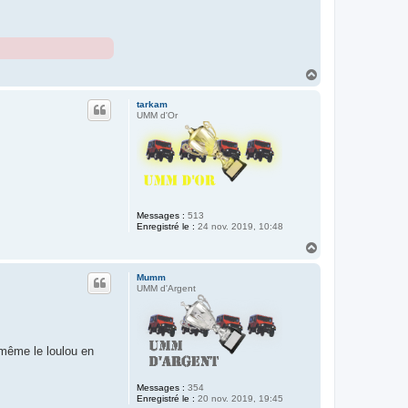
H
a
u
tarkam
t
UMM d'Or
Messages :
513
Enregistré le :
24 nov. 2019, 10:48
H
a
u
Mumm
t
UMM d'Argent
 même le loulou en
Messages :
354
Enregistré le :
20 nov. 2019, 19:45