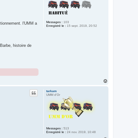
Messages :
103
nctionnement. l'UMM a
Enregistré le :
15 sept. 2019, 20:52
 Barbe, histoire de
H
a
u
tarkam
t
UMM d'Or
Messages :
513
Enregistré le :
24 nov. 2019, 10:48