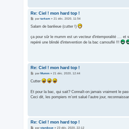
Re: Ciel ! mon hard top !
M
par
tarkam
»
21 déc. 2020, 11:54
e
s
Salam de banlieue (cutter !)
s
a
g
ça pour sûr le mumm est un vecteur d'intemporalité .... et s
e
repéré une blindé d'intervention de la bac camouflé !!!
Re: Ciel ! mon hard top !
M
par
Mumm
»
21 déc. 2020, 12:44
e
s
Cutter
s
a
g
Et pour la bac, qui sait? Connaît-on jamais vraiment le p
e
Ceci dit, les pompiers m’ont salué l’autre jour, reconnaissan
Re: Ciel ! mon hard top !
M
par
stan&sue
»
23 déc. 2020, 22:12