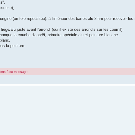
s",
sserie),
rigine (en tôle repoussée). à l'intérieur des barres alu 2mm pour recevoir les
ège/alu juste avant l'arrondi (oui il existe des arrondis sur les cournil).
 manque la couche d'apprêt, primaire spéciale alu et peinture blanche.
/blanc.
as la peinture...
joints à ce message.