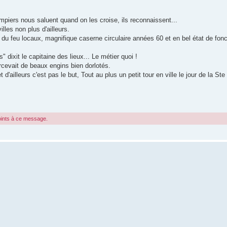
mpiers nous saluent quand on les croise, ils reconnaissent...
les non plus d'ailleurs.
 du feu locaux, magnifique caserne circulaire années 60 et en bel état de fo
s" dixit le capitaine des lieux... Le métier quoi !
rcevait de beaux engins bien dorlotés.
d'ailleurs c'est pas le but, Tout au plus un petit tour en ville le jour de la Ste
joints à ce message.