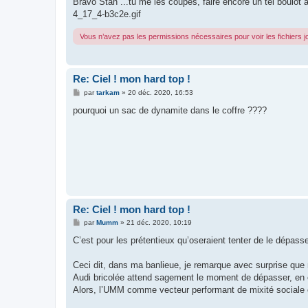
Bravo Stan ...tu me les coupes, faire encore un tel boulot à 
4_17_4-b3c2e.gif
Vous n’avez pas les permissions nécessaires pour voir les fichiers 
Re: Ciel ! mon hard top !
M
par
tarkam
»
20 déc. 2020, 16:53
e
s
pourquoi un sac de dynamite dans le coffre ????
s
a
g
e
Re: Ciel ! mon hard top !
M
par
Mumm
»
21 déc. 2020, 10:19
e
s
C’est pour les prétentieux qu’oseraient tenter de le dépasse
s
a
g
Ceci dit, dans ma banlieue, je remarque avec surprise qu
e
Audi bricolée attend sagement le moment de dépasser, en 
Alors, l’UMM comme vecteur performant de mixité sociale e