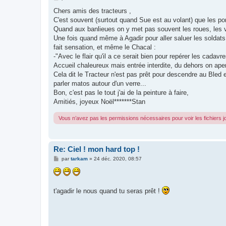
e
s
Chers amis des tracteurs ,
s
C'est souvent (surtout quand Sue est au volant) que les po
a
g
Quand aux banlieues on y met pas souvent les roues, les vil
e
Une fois quand même à Agadir pour aller saluer les soldats
fait sensation, et même le Chacal :
-"Avec le flair qu'il a ce serait bien pour repérer les cadavre
Accueil chaleureux mais entrée interdite, du dehors on ape
Cela dit le Tracteur n'est pas prêt pour descendre au Bled et 
parler matos autour d'un verre...
Bon, c'est pas le tout j'ai de la peinture à faire,
Amitiés, joyeux Noël*******Stan
Vous n’avez pas les permissions nécessaires pour voir les fichiers 
Re: Ciel ! mon hard top !
M
par
tarkam
»
24 déc. 2020, 08:57
e
s
s
a
g
t'agadir le nous quand tu seras prêt !
e