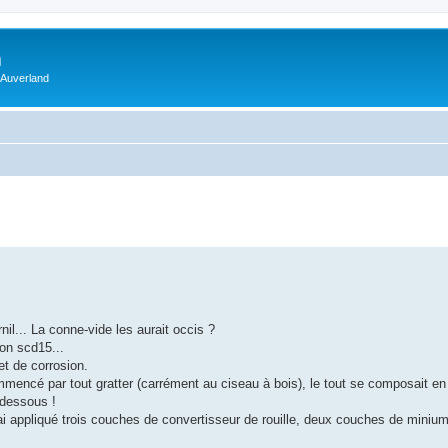
m
 Auverland
nil... La conne-vide les aurait occis ?
mon scd15...
et de corrosion.
mmencé par tout gratter (carrément au ciseau à bois), le tout se composait en 
 dessous !
ai appliqué trois couches de convertisseur de rouille, deux couches de miniu