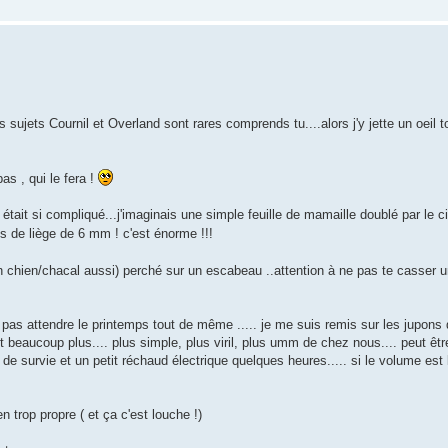
les sujets Cournil et Overland sont rares comprends tu....alors j'y jette un oeil 
as , qui le fera !
 était si compliqué...j'imaginais une simple feuille de mamaille doublé par le ci
ues de liège de 6 mm ! c'est énorme !!!
ton chien/chacal aussi) perché sur un escabeau ..attention à ne pas te casser u
a pas attendre le printemps tout de même ..... je me suis remis sur les jupons
it beaucoup plus.... plus simple, plus viril, plus umm de chez nous.... peut ê
e de survie et un petit réchaud électrique quelques heures..... si le volume e
 trop propre ( et ça c'est louche !)