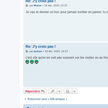
Re: J'y crois pas !
M
par
Mumm
»
18 déc. 2020, 22:15
e
s
Je vas te donner un truc pour jamais tomber en panne: tu
s
a
g
e
Re: J'y crois pas !
M
par
tarkam
»
19 déc. 2020, 19:13
e
s
c'est sûr qu'on en voit pas souvent sur les routes ou au fond
s
a
g
e
Répondre
Retourner vers « Mécanique »