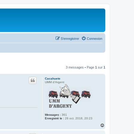
S’enregistrer
Connexion
3 messages • Page
1
sur
1
Cacahuete
UMM d'Argent
Messages :
361
Enregistré le :
26 oct. 2018, 20:23
H
a
u