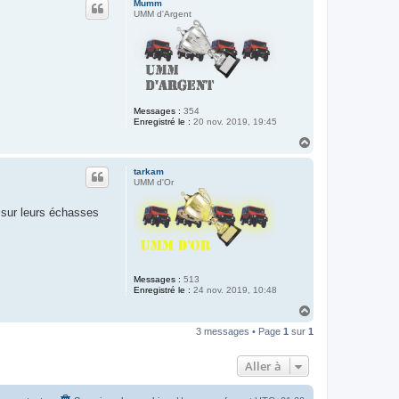
Mumm
t
UMM d'Argent
Messages :
354
Enregistré le :
20 nov. 2019, 19:45
H
a
u
tarkam
t
UMM d'Or
s sur leurs échasses
Messages :
513
Enregistré le :
24 nov. 2019, 10:48
H
a
3 messages • Page
1
sur
1
u
t
Aller à