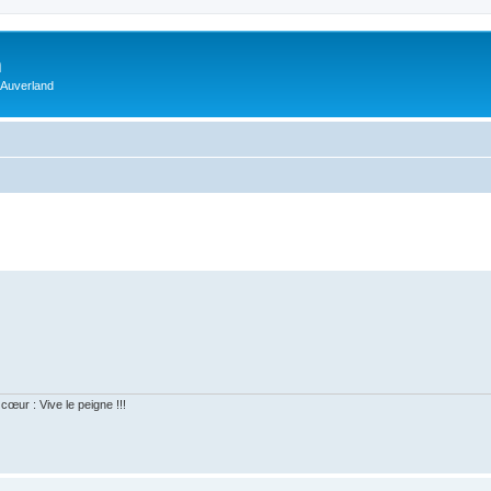
m
 Auverland
cœur : Vive le peigne !!!