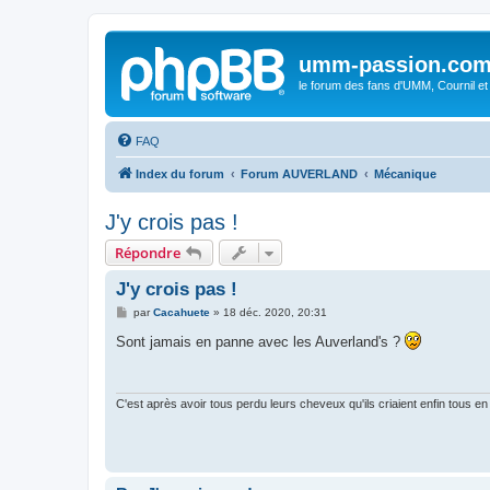
umm-passion.co
le forum des fans d'UMM, Cournil et
FAQ
Index du forum
Forum AUVERLAND
Mécanique
J'y crois pas !
Répondre
J'y crois pas !
M
par
Cacahuete
»
18 déc. 2020, 20:31
e
s
Sont jamais en panne avec les Auverland's ?
s
a
g
e
C'est après avoir tous perdu leurs cheveux qu'ils criaient enfin tous en 