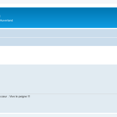
m
 Auverland
cœur : Vive le peigne !!!