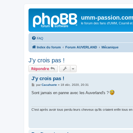
umm-passion.co
le forum des fans d'UMM, Cournil et
FAQ
Index du forum
Forum AUVERLAND
Mécanique
J'y crois pas !
Répondre
J'y crois pas !
M
par
Cacahuete
»
18 déc. 2020, 20:31
e
s
Sont jamais en panne avec les Auverland's ?
s
a
g
e
C'est après avoir tous perdu leurs cheveux qu'ils criaient enfin tous en 