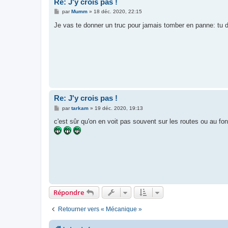
Re: J'y crois pas !
M
par
Mumm
»
18 déc. 2020, 22:15
e
s
Je vas te donner un truc pour jamais tomber en panne: tu
s
a
g
e
Re: J'y crois pas !
M
par
tarkam
»
19 déc. 2020, 19:13
e
s
c'est sûr qu'on en voit pas souvent sur les routes ou au fond
s
a
g
e
Répondre
Retourner vers « Mécanique »