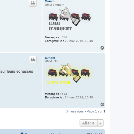
Mumm
t
UMM d'Argent
Messages :
354
Enregistré le :
20 nov. 2019, 19:45
H
a
u
tarkam
t
UMM d'Or
s sur leurs échasses
Messages :
513
Enregistré le :
24 nov. 2019, 10:48
H
a
3 messages • Page
1
sur
1
u
t
Aller à