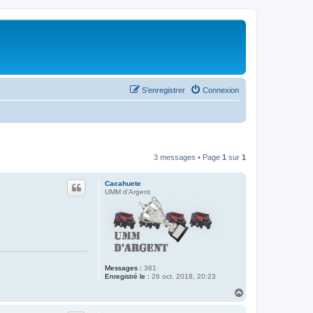
S’enregistrer
Connexion
3 messages • Page
1
sur
1
Cacahuete
UMM d'Argent
Messages :
361
Enregistré le :
26 oct. 2018, 20:23
H
a
u