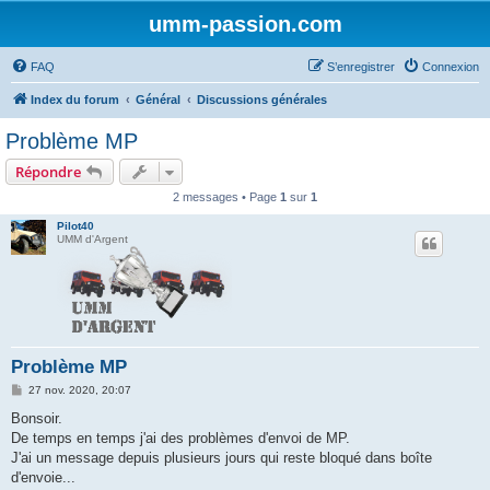
umm-passion.com
FAQ
S’enregistrer
Connexion
Index du forum
Général
Discussions générales
Problème MP
Répondre
2 messages • Page
1
sur
1
Pilot40
UMM d'Argent
Problème MP
M
27 nov. 2020, 20:07
e
s
Bonsoir.
s
De temps en temps j'ai des problèmes d'envoi de MP.
a
g
J'ai un message depuis plusieurs jours qui reste bloqué dans boîte
e
d'envoie...