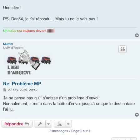
Une idée !
PS: Dag84, je t'ai répondu... Mais tu ne le sais pas !
Un
tur
bo
est
to
ujo
urs
de
van
t ||||||||
Mumm
UMM d'Argent
Re: Problème MP
M
27 nov. 2020, 20:50
e
s
Je ne pense pas qu’il s’agisse d’un problème d’envoi.
s
Normalement, il reste dans la boîte d’envoi jusqu’à ce que le destinataire
a
g
l’ai lu.
e
Répondre
2 messages • Page
1
sur
1