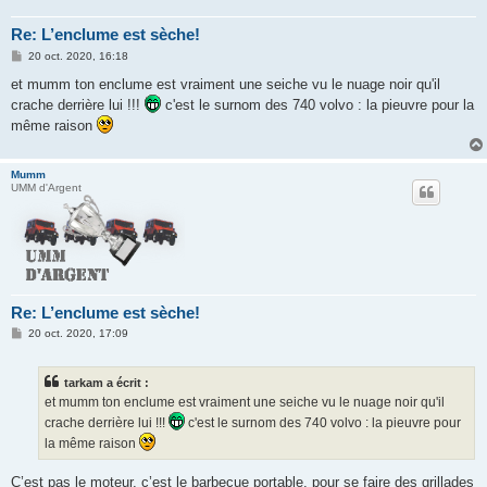
Re: L’enclume est sèche!
M
20 oct. 2020, 16:18
e
s
et mumm ton enclume est vraiment une seiche vu le nuage noir qu'il
s
crache derrière lui !!!
c'est le surnom des 740 volvo : la pieuvre pour la
a
g
même raison
e
Mumm
UMM d'Argent
Re: L’enclume est sèche!
M
20 oct. 2020, 17:09
e
s
s
tarkam a écrit :
a
g
et mumm ton enclume est vraiment une seiche vu le nuage noir qu'il
e
crache derrière lui !!!
c'est le surnom des 740 volvo : la pieuvre pour
la même raison
C’est pas le moteur, c’est le barbecue portable, pour se faire des grillades