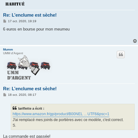
Re: L’enclume est sèche!
M
17 oct. 2020, 19:19
e
s
6 euros en bourse pour mon meumeu
s
a
g
e
Mumm
UMM d'Argent
Re: L’enclume est sèche!
M
18 oct. 2020, 08:17
e
s
s
lariflette a écrit :
a
g
https://www.amazon.fr/gp/product/B00NEL ... UTF8&psc=1
e
J'ai remplacé mes joints de portières avec ce modèle, c'est correct.
S.
La commande est passée!