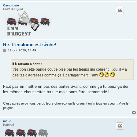
Cacahuete
UMM d'Argent
Re: L’enclume est sèche!
M
17 oct. 2020, 18:49
e
s
s
tarkam a écrit :
a
g
très bon cette bande coupe bise par les temps qui courent.....oui il y a
e
des tas d'adresses comme ça à partager merci l'ami
Faut pas en mettre en bas des portes avant, comme ça tu peux garder
les mêmes chaussettes tout le mois sans être incommodé !
C'est après avoir tous perdu leurs cheveux qu'ils criaient enfin tous en cœur : Vive le
peigne !!!
maud
Habitué