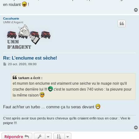
en roulant
!
Cacahuete
UMM d'Argent
Re: L’enclume est sèche!
M
23 oct. 2020, 09:00
e
s
s
tarkam a écrit :
a
g
et mumm ton enclume est vraiment une seiche vu le nuage noir qu'il
e
crache derrière lui !!!
c'est le surnom des 740 volvo : la pieuvre pour
la même raison
Faut ach'ter un turbo ... comme ça tu seras devant
C'est après avoir tous perdu leurs cheveux qu'ils criaient enfin tous en cœur : Vive le
peigne !!!
Répondre