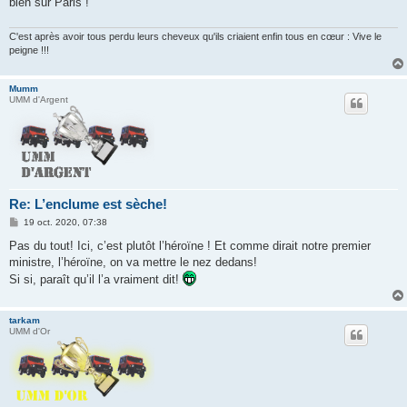
bien sur Paris !
C'est après avoir tous perdu leurs cheveux qu'ils criaient enfin tous en cœur : Vive le
peigne !!!
Mumm
UMM d'Argent
Re: L’enclume est sèche!
M
19 oct. 2020, 07:38
e
s
Pas du tout! Ici, c’est plutôt l’héroïne ! Et comme dirait notre premier
s
ministre, l’héroïne, on va mettre le nez dedans!
a
g
Si si, paraît qu’il l’a vraiment dit!
e
tarkam
UMM d'Or