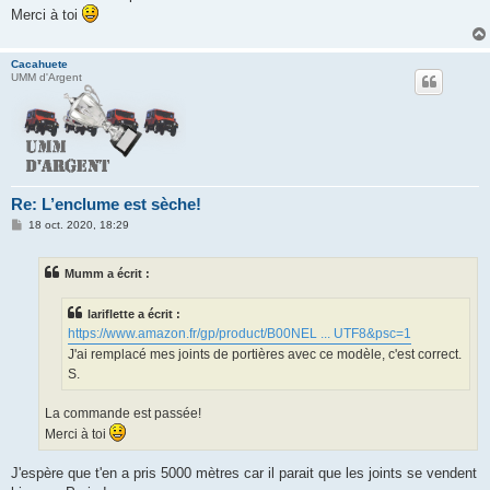
Merci à toi
Cacahuete
UMM d'Argent
Re: L’enclume est sèche!
M
18 oct. 2020, 18:29
e
s
s
Mumm a écrit :
a
g
e
lariflette a écrit :
https://www.amazon.fr/gp/product/B00NEL ... UTF8&psc=1
J'ai remplacé mes joints de portières avec ce modèle, c'est correct.
S.
La commande est passée!
Merci à toi
J'espère que t'en a pris 5000 mètres car il parait que les joints se vendent