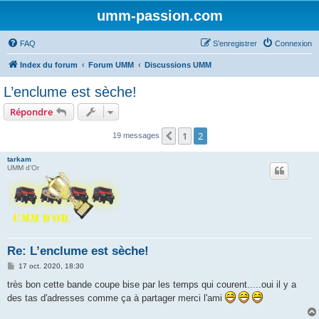
umm-passion.com
FAQ
S’enregistrer
Connexion
Index du forum
Forum UMM
Discussions UMM
L’enclume est sèche!
Répondre
1
2
Précédente
19 messages
tarkam
UMM d'Or
Re: L’enclume est sèche!
M
17 oct. 2020, 18:30
e
s
très bon cette bande coupe bise par les temps qui courent.....oui il y a
s
des tas d'adresses comme ça à partager merci l'ami
a
g
e