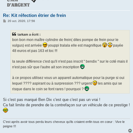
Re: Kit réfection étrier de frein
M
20 oct. 2020, 17:56
e
s
s
tarkam a écrit :
a
g
bon bon mon maître cylindre de frein( dites pompe de frein pour le
e
vulgus) est arrivée
youppi tralala elle est magnifique
payée
48 euros et pas 163 et toc !!!
la seule différence c'est qu'il n'est pas inscrit " bendix " sur le coté mais il
n'est pas sûr que l'autre ait son inscription
à ce propos utilisez vous un appareil automatique pour la purge si oui
lequel ???? aspirant ou à surpression ??? urgent
les amis qui se
risque dans le coin se font rares ! pourquoi ?
Si c'est pas marqué Ben Dix c'est que c'est pas un vrai !
Ca fait limite de prendre de la contrefaçon sur un véhicule de ce prestige !
C'est après avoir tous perdu leurs cheveux qu'ils criaient enfin tous en cœur : Vive le
peigne !!!