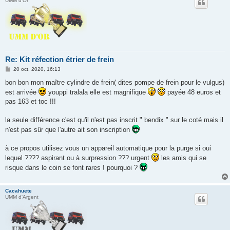
UMM d'Or
Re: Kit réfection étrier de frein
M
20 oct. 2020, 16:13
e
s
bon bon mon maître cylindre de frein( dites pompe de frein pour le vulgus)
s
est arrivée
youppi tralala elle est magnifique
payée 48 euros et
a
g
pas 163 et toc !!!
e
la seule différence c'est qu'il n'est pas inscrit " bendix " sur le coté mais il
n'est pas sûr que l'autre ait son inscription
à ce propos utilisez vous un appareil automatique pour la purge si oui
lequel ???? aspirant ou à surpression ??? urgent
les amis qui se
risque dans le coin se font rares ! pourquoi ?
Cacahuete
UMM d'Argent