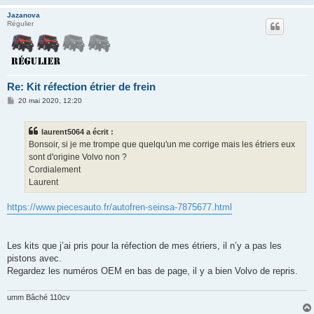
e
Jazanova
Régulier
Re: Kit réfection étrier de frein
M
20 mai 2020, 12:20
e
s
s
laurent5064 a écrit :
a
g
Bonsoir, si je me trompe que quelqu'un me corrige mais les étriers eux
e
sont d'origine Volvo non ?
Cordialement
Laurent
https://www.piecesauto.fr/autofren-seinsa-7875677.html
Les kits que j’ai pris pour la réfection de mes étriers, il n’y a pas les
pistons avec.
Regardez les numéros OEM en bas de page, il y a bien Volvo de repris.
umm Bâché 110cv