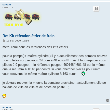
tarkam
UMM d'Or
Re: Kit réfection étrier de frein
M
17 oct. 2020, 17:56
e
s
merci l'ami pour les références des kits étriers
s
a
g
pour la pompe( = maître cylindre ) il y a actuellement des pompes neuves
e
, complètes sur pièceauto24.com à 48 euros!!! mais il faut regarder sous
pièces J 9 peugeot ...la référence peugeot 460148/4601-48 est la même
que la réf umm 460148 par contre si vous chercher pièces pour umm ,
vous trouverez le même maître cylindre à 163 euros !!!
je devrais recevoir la mienne la semaine prochaine...actuellement elle se
ballade de ville en ville et de poste en poste...;
tarkam