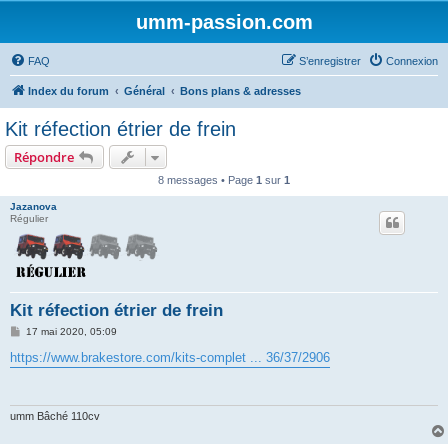
umm-passion.com
FAQ
S’enregistrer
Connexion
Index du forum
Général
Bons plans & adresses
Kit réfection étrier de frein
Répondre
8 messages • Page
1
sur
1
Jazanova
Régulier
Kit réfection étrier de frein
M
17 mai 2020, 05:09
e
s
https://www.brakestore.com/kits-complet ... 36/37/2906
s
a
g
e
umm Bâché 110cv