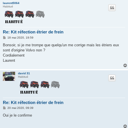
laurent5064
Habitué
Re: Kit réfection étrier de frein
M
18 mai 2020, 19:59
e
s
Bonsoir, si je me trompe que quelqu'un me corrige mais les étriers eux
s
sont d'origine Volvo non ?
a
g
Cordialement
e
Laurent
david 31
Habitué
Re: Kit réfection étrier de frein
M
20 mai 2020, 09:39
e
s
Oui je le confirme
s
a
g