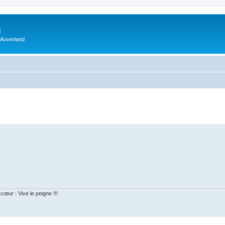
m
 Auverland
cœur : Vive le peigne !!!