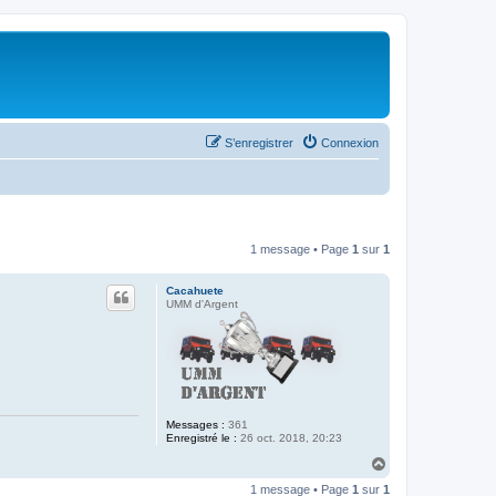
S’enregistrer
Connexion
1 message • Page
1
sur
1
Cacahuete
UMM d'Argent
Messages :
361
Enregistré le :
26 oct. 2018, 20:23
H
a
1 message • Page
1
sur
1
u