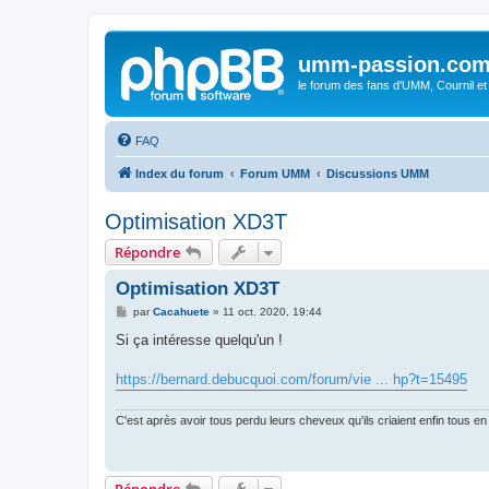
umm-passion.co
le forum des fans d'UMM, Cournil et
FAQ
Index du forum
Forum UMM
Discussions UMM
Optimisation XD3T
Répondre
Optimisation XD3T
M
par
Cacahuete
»
11 oct. 2020, 19:44
e
s
Si ça intéresse quelqu'un !
s
a
g
https://bernard.debucquoi.com/forum/vie ... hp?t=15495
e
C'est après avoir tous perdu leurs cheveux qu'ils criaient enfin tous en 
Répondre